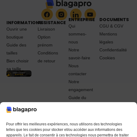
ENTREPRISE
DOCUMENTS
INFORMATIONS
ASSISTANCE
Qui
CGU & CGV
Ouvrir une
Livraison
sommes-
Mentions
boutique
Option
nous
légales
Guide des
prénom
Notre
Confidentialité
tailles
Conditions
savoir-faire
Cookies
Bien choisir
de retour
Nous
sa taille
contacter
Notre
engagement
Guide du
Pro
© 2022 - 2024 Blagapro. Tous droits réservés. Textiles
personnalisés à Orléans
Pour offrir les meilleures expériences, nous utilisons des technologies
telles que les cookies pour stocker et/ou accéder aux informations des
appareils. Le fait de consentir à ces technologies nous permettra de traiter