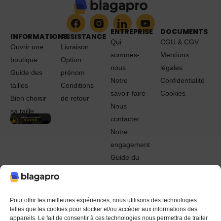
ENTREPRISE
DOCUMENTS
INFORMATIONS
ASSISTANCE
Qui
CGU & CGV
Ouvrir une
Livraison
sommes-
Mentions
boutique
Option
nous
légales
Guide des
prénom
Notre
Confidentialité
tailles
Conditions
savoir-faire
Cookies
Bien choisir
de retour
Nous
sa taille
contacter
Notre
engagement
Guide du
Pro
© 2022 - 2024 Blagapro. Tous droits réservés. Textiles
personnalisés à Orléans
Pour offrir les meilleures expériences, nous utilisons des technologies
telles que les cookies pour stocker et/ou accéder aux informations des
appareils. Le fait de consentir à ces technologies nous permettra de traiter