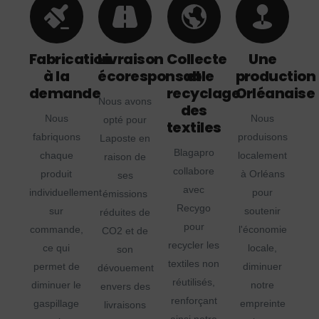
Fabrication
Livraison
Collecte
Une
à la
écoresponsable
et
production
demande
recyclage
Orléanaise
Nous avons
des
Nous
Nous
opté pour
textiles
fabriquons
produisons
Laposte en
Blagapro
chaque
localement
raison de
collabore
produit
à Orléans
ses
avec
individuellement
pour
émissions
Recygo
sur
soutenir
réduites de
pour
commande,
l'économie
CO2 et de
recycler les
ce qui
locale,
son
textiles non
permet de
diminuer
dévouement
réutilisés,
diminuer le
notre
envers des
renforçant
gaspillage
empreinte
livraisons