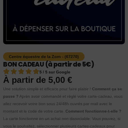
Centre équestre de la Zorn - (67270)
BON CADEAU (à partir de 5€)
5 / 5 sur Google
À partir de
5,00
€
Une solution simple et efficace pour faire plaisir !
Comment ça se
passe ?
Après avoir commandé et réglé votre carte-cadeau, vous
allez recevoir votre bon sous 24/48h ouvrés par mail avec le
montant et le code de votre carte.
Comment fonctionne-t-elle ?
La carte fonctionne en un achat non dissociable. Vous pouvez, si
vous le souhaitez, sélectionner plusieurs cartes-cadeaux pour