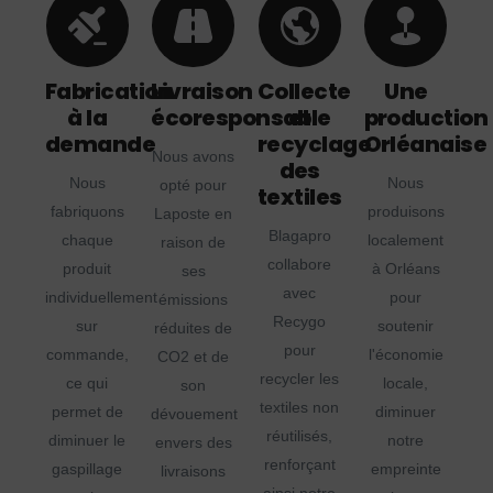
Fabrication
Livraison
Collecte
Une
à la
écoresponsable
et
production
demande
recyclage
Orléanaise
Nous avons
des
Nous
Nous
opté pour
textiles
fabriquons
produisons
Laposte en
Blagapro
chaque
localement
raison de
collabore
produit
à Orléans
ses
avec
individuellement
pour
émissions
Recygo
sur
soutenir
réduites de
pour
commande,
l'économie
CO2 et de
recycler les
ce qui
locale,
son
textiles non
permet de
diminuer
dévouement
réutilisés,
diminuer le
notre
envers des
renforçant
gaspillage
empreinte
livraisons