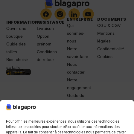
ENTREPRISE
DOCUMENTS
INFORMATIONS
ASSISTANCE
Qui
CGU & CGV
Ouvrir une
Livraison
sommes-
Mentions
boutique
Option
nous
légales
Guide des
prénom
Notre
Confidentialité
tailles
Conditions
savoir-faire
Cookies
Bien choisir
de retour
Nous
sa taille
contacter
Notre
engagement
Guide du
Pro
© 2022 - 2024 Blagapro. Tous droits réservés. Textiles
personnalisés à Orléans
Pour offrir les meilleures expériences, nous utilisons des technologies
telles que les cookies pour stocker et/ou accéder aux informations des
appareils. Le fait de consentir à ces technologies nous permettra de traiter