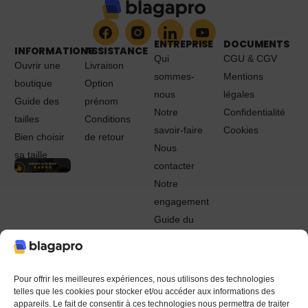
ENTREPRISE
DOCUMENTS
INFORMATIONS
ASSISTANCE
Qui
CGU & CGV
Ouvrir une
Livraison
sommes-
Mentions
boutique
Option
nous
légales
Guide des
prénom
Notre
Confidentialité
tailles
Conditions
savoir-faire
Cookies
Bien choisir
de retour
Nous
sa taille
contacter
Notre
engagement
Guide du
Pro
© 2022 - 2024 Blagapro. Tous droits réservés. Textiles
personnalisés à Orléans
Pour offrir les meilleures expériences, nous utilisons des technologies
telles que les cookies pour stocker et/ou accéder aux informations des
appareils. Le fait de consentir à ces technologies nous permettra de traiter