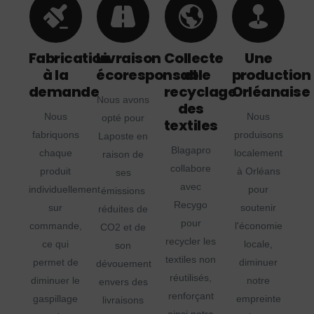
Fabrication
Livraison
Collecte
Une
à la
écoresponsable
et
production
demande
recyclage
Orléanaise
Nous avons
des
Nous
Nous
opté pour
textiles
fabriquons
produisons
Laposte en
Blagapro
chaque
localement
raison de
collabore
produit
à Orléans
ses
avec
individuellement
pour
émissions
Recygo
sur
soutenir
réduites de
pour
commande,
l'économie
CO2 et de
recycler les
ce qui
locale,
son
textiles non
permet de
diminuer
dévouement
réutilisés,
diminuer le
notre
envers des
renforçant
gaspillage
empreinte
livraisons