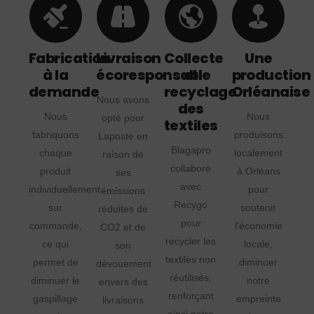
Fabrication
Livraison
Collecte
Une
à la
écoresponsable
et
production
demande
recyclage
Orléanaise
Nous avons
des
Nous
Nous
opté pour
textiles
fabriquons
produisons
Laposte en
Blagapro
chaque
localement
raison de
collabore
produit
à Orléans
ses
avec
individuellement
pour
émissions
Recygo
sur
soutenir
réduites de
pour
commande,
l'économie
CO2 et de
recycler les
ce qui
locale,
son
textiles non
permet de
diminuer
dévouement
réutilisés,
diminuer le
notre
envers des
renforçant
gaspillage
empreinte
livraisons