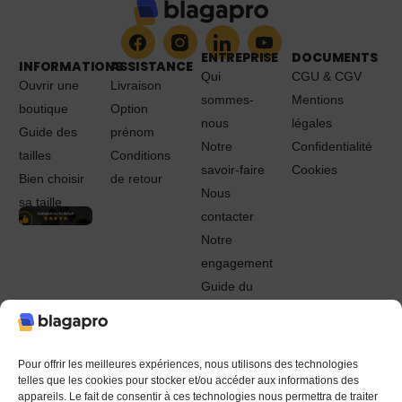
ENTREPRISE
DOCUMENTS
INFORMATIONS
ASSISTANCE
Qui
CGU & CGV
Ouvrir une
Livraison
sommes-
Mentions
boutique
Option
nous
légales
Guide des
prénom
Notre
Confidentialité
tailles
Conditions
savoir-faire
Cookies
Bien choisir
de retour
Nous
sa taille
contacter
Notre
engagement
Guide du
Pro
© 2022 - 2024 Blagapro. Tous droits réservés. Textiles
personnalisés à Orléans
Pour offrir les meilleures expériences, nous utilisons des technologies
telles que les cookies pour stocker et/ou accéder aux informations des
appareils. Le fait de consentir à ces technologies nous permettra de traiter