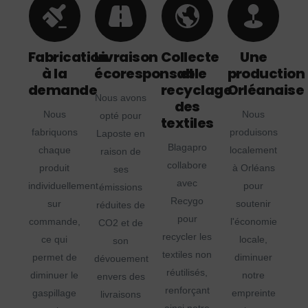
Fabrication
Livraison
Collecte
Une
à la
écoresponsable
et
production
demande
recyclage
Orléanaise
Nous avons
des
Nous
Nous
opté pour
textiles
fabriquons
produisons
Laposte en
Blagapro
chaque
localement
raison de
collabore
produit
à Orléans
ses
avec
individuellement
pour
émissions
Recygo
sur
soutenir
réduites de
pour
commande,
l'économie
CO2 et de
recycler les
ce qui
locale,
son
textiles non
permet de
diminuer
dévouement
réutilisés,
diminuer le
notre
envers des
renforçant
gaspillage
empreinte
livraisons