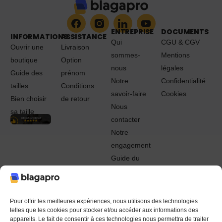
ENTREPRISE
DOCUMENTS
INFORMATIONS
ASSISTANCE
Qui
CGU & CGV
Ouvrir une
Livraison
sommes-
Mentions
boutique
Option
nous
légales
Guide des
prénom
Notre
Confidentialité
tailles
Conditions
savoir-faire
Cookies
Bien choisir
de retour
Nous
sa taille
contacter
Notre
engagement
Guide du
Pro
© 2022 - 2024 Blagapro. Tous droits réservés. Textiles
personnalisés à Orléans
Pour offrir les meilleures expériences, nous utilisons des technologies
telles que les cookies pour stocker et/ou accéder aux informations des
appareils. Le fait de consentir à ces technologies nous permettra de traiter