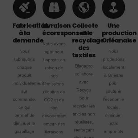
Fabrication
Livraison
Collecte
Une
à la
écoresponsable
et
production
demande
recyclage
Orléanaise
Nous avons
des
Nous
Nous
opté pour
textiles
fabriquons
produisons
Laposte en
Blagapro
chaque
localement
raison de
collabore
produit
à Orléans
ses
avec
individuellement
pour
émissions
Recygo
sur
soutenir
réduites de
pour
commande,
l'économie
CO2 et de
recycler les
ce qui
locale,
son
textiles non
permet de
diminuer
dévouement
réutilisés,
diminuer le
notre
envers des
renforçant
gaspillage
empreinte
livraisons