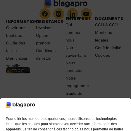
ENTREPRISE
DOCUMENTS
INFORMATIONS
ASSISTANCE
Qui
CGU & CGV
Ouvrir une
Livraison
sommes-
Mentions
boutique
Option
nous
légales
Guide des
prénom
Notre
Confidentialité
tailles
Conditions
savoir-faire
Cookies
Bien choisir
de retour
Nous
sa taille
contacter
Notre
engagement
Guide du
Pro
© 2022 - 2024 Blagapro. Tous droits réservés. Textiles
personnalisés à Orléans
Pour offrir les meilleures expériences, nous utilisons des technologies
telles que les cookies pour stocker et/ou accéder aux informations des
appareils. Le fait de consentir à ces technologies nous permettra de traiter