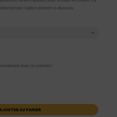
 plusieurs cartes-cadeaux pour scinder les codes. La
 sélectionner l'option prénom ci-dessous.
onnalisant avec un prénom !
AJOUTER AU PANIER