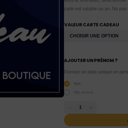
vous le souhaitez, sélectionner
carte est valable un an. Ne pas
VALEUR CARTE CADEAU
AJOUTER UN PRÉNOM ?
Donnez un style unique en pers
Non
Oui.
(
+
5,00
€
)
-
+