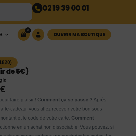
02 19 39 00 01
0
OUVRIR MA BOUTIQUE
S
1820)
r de 5€)
gle
0
€
our faire plaisir !
Comment ça se passe ?
Après
arte-cadeau, vous allez recevoir votre bon sous
montant et le code de votre carte.
Comment
ctionne en un achat non dissociable. Vous pouvez, si