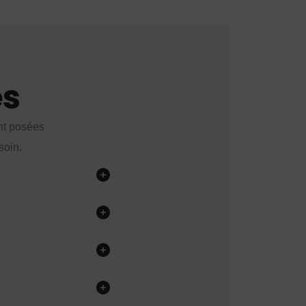
es
nt posées
soin.