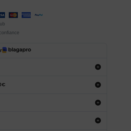
lub
 confiance
r
50€