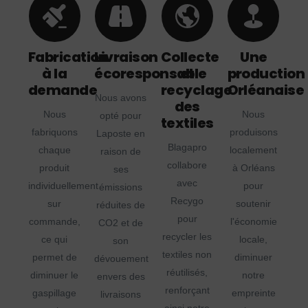
Fabrication
Livraison
Collecte
Une
à la
écoresponsable
et
production
demande
recyclage
Orléanaise
Nous avons
des
Nous
Nous
opté pour
textiles
fabriquons
produisons
Laposte en
Blagapro
chaque
localement
raison de
collabore
produit
à Orléans
ses
avec
individuellement
pour
émissions
Recygo
sur
soutenir
réduites de
pour
commande,
l'économie
CO2 et de
recycler les
ce qui
locale,
son
textiles non
permet de
diminuer
dévouement
réutilisés,
diminuer le
notre
envers des
renforçant
gaspillage
empreinte
livraisons