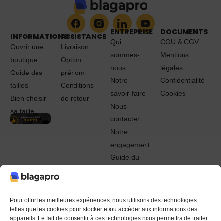
ENTREPRISE
DOCUMENTS
INFORMATIONS
ASSISTANCE
Qui
CGU & CGV
Ouvrir une
Livraison
sommes-
Mentions
boutique
Option
nous
légales
Guide des
prénom
Notre
Confidentialité
tailles
Conditions
savoir-faire
Cookies
Bien choisir
de retour
Nous
sa taille
contacter
Notre
engagement
Guide du
Pro
© 2022 - 2024 Blagapro. Tous droits réservés. Textiles
personnalisés à Orléans
Pour offrir les meilleures expériences, nous utilisons des technologies
telles que les cookies pour stocker et/ou accéder aux informations des
appareils. Le fait de consentir à ces technologies nous permettra de traiter