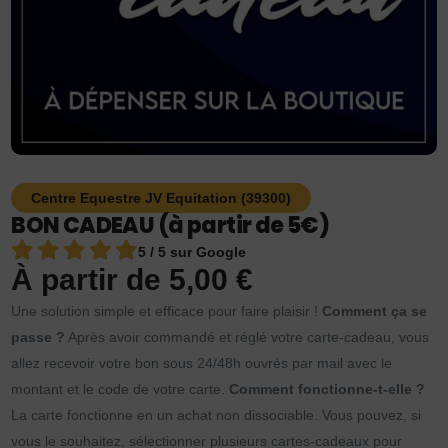
Centre Equestre JV Equitation (39300)
BON CADEAU (à partir de 5€)
5 / 5 sur Google
À partir de
5,00
€
Une solution simple et efficace pour faire plaisir !
Comment ça se
passe ?
Après avoir commandé et réglé votre carte-cadeau, vous
allez recevoir votre bon sous 24/48h ouvrés par mail avec le
montant et le code de votre carte.
Comment fonctionne-t-elle ?
La carte fonctionne en un achat non dissociable. Vous pouvez, si
vous le souhaitez, sélectionner plusieurs cartes-cadeaux pour