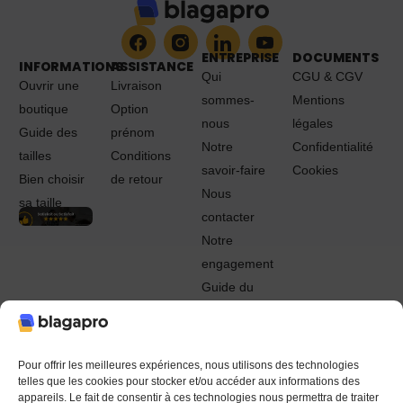
ENTREPRISE
DOCUMENTS
INFORMATIONS
ASSISTANCE
Qui
CGU & CGV
Ouvrir une
Livraison
sommes-
Mentions
boutique
Option
nous
légales
Guide des
prénom
Notre
Confidentialité
tailles
Conditions
savoir-faire
Cookies
Bien choisir
de retour
Nous
sa taille
contacter
Notre
engagement
Guide du
Pro
© 2022 - 2024 Blagapro. Tous droits réservés. Textiles
personnalisés à Orléans
Pour offrir les meilleures expériences, nous utilisons des technologies
telles que les cookies pour stocker et/ou accéder aux informations des
appareils. Le fait de consentir à ces technologies nous permettra de traiter