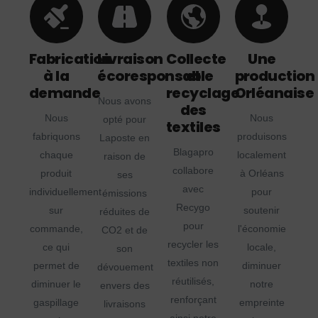
Fabrication
Livraison
Collecte
Une
à la
écoresponsable
et
production
demande
recyclage
Orléanaise
Nous avons
des
Nous
Nous
opté pour
textiles
fabriquons
produisons
Laposte en
Blagapro
chaque
localement
raison de
collabore
produit
à Orléans
ses
avec
individuellement
pour
émissions
Recygo
sur
soutenir
réduites de
pour
commande,
l'économie
CO2 et de
recycler les
ce qui
locale,
son
textiles non
permet de
diminuer
dévouement
réutilisés,
diminuer le
notre
envers des
renforçant
gaspillage
empreinte
livraisons