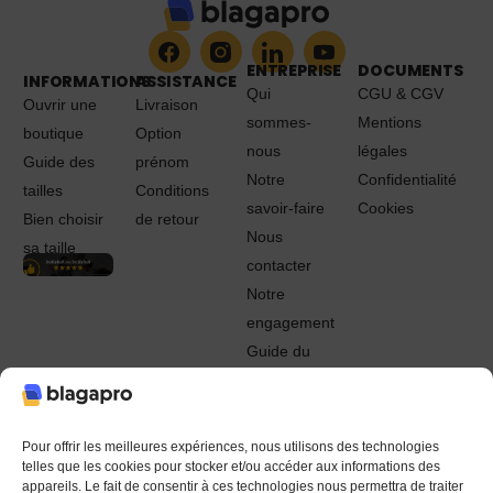
ENTREPRISE
DOCUMENTS
INFORMATIONS
ASSISTANCE
Qui
CGU & CGV
Ouvrir une
Livraison
sommes-
Mentions
boutique
Option
nous
légales
Guide des
prénom
Notre
Confidentialité
tailles
Conditions
savoir-faire
Cookies
Bien choisir
de retour
Nous
sa taille
contacter
Notre
engagement
Guide du
Pro
© 2022 - 2024 Blagapro. Tous droits réservés. Textiles
personnalisés à Orléans
Pour offrir les meilleures expériences, nous utilisons des technologies
telles que les cookies pour stocker et/ou accéder aux informations des
appareils. Le fait de consentir à ces technologies nous permettra de traiter