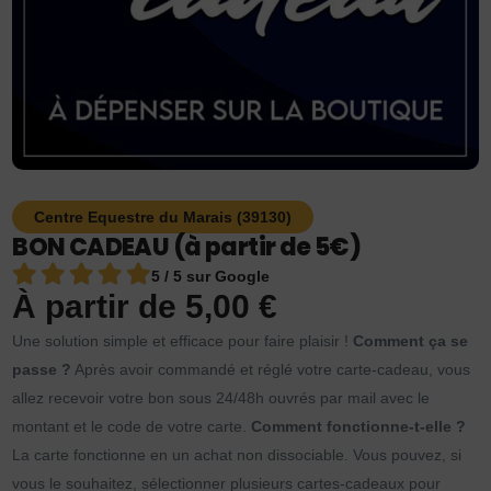
Centre Equestre du Marais (39130)
BON CADEAU (à partir de 5€)
5 / 5 sur Google
À partir de
5,00
€
Une solution simple et efficace pour faire plaisir !
Comment ça se
passe ?
Après avoir commandé et réglé votre carte-cadeau, vous
allez recevoir votre bon sous 24/48h ouvrés par mail avec le
montant et le code de votre carte.
Comment fonctionne-t-elle ?
La carte fonctionne en un achat non dissociable. Vous pouvez, si
vous le souhaitez, sélectionner plusieurs cartes-cadeaux pour