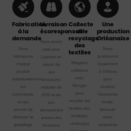
Fabrication
Livraison
Collecte
Une
à la
écoresponsable
et
production
demande
recyclage
Orléanaise
Nous avons
des
Nous
Nous
opté pour
textiles
fabriquons
produisons
Laposte en
Blagapro
chaque
localement
raison de
collabore
produit
à Orléans
ses
avec
individuellement
pour
émissions
Recygo
sur
soutenir
réduites de
pour
commande,
l'économie
CO2 et de
recycler les
ce qui
locale,
son
textiles non
permet de
diminuer
dévouement
réutilisés,
diminuer le
notre
envers des
renforçant
gaspillage
empreinte
livraisons