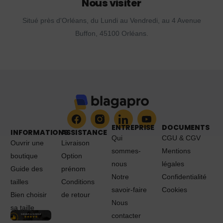
Nous visiter
Situé près d'Orléans, du Lundi au Vendredi, au 4 Avenue
Buffon, 45100 Orléans.
ENTREPRISE
DOCUMENTS
INFORMATIONS
ASSISTANCE
Qui
CGU & CGV
Ouvrir une
Livraison
sommes-
Mentions
boutique
Option
nous
légales
Guide des
prénom
Notre
Confidentialité
tailles
Conditions
savoir-faire
Cookies
Bien choisir
de retour
Nous
sa taille
contacter