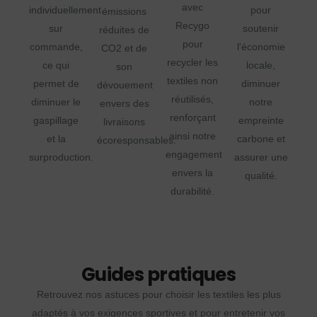
avec
individuellement
pour
émissions
Recygo
sur
soutenir
réduites de
pour
commande,
l'économie
CO2 et de
recycler les
ce qui
locale,
son
textiles non
permet de
diminuer
dévouement
réutilisés,
diminuer le
notre
envers des
renforçant
gaspillage
empreinte
livraisons
ainsi notre
et la
carbone et
écoresponsables.
engagement
surproduction.
assurer une
envers la
qualité.
durabilité.
Guides pratiques
Retrouvez nos astuces pour choisir les textiles les plus
adaptés à vos exigences sportives et pour entretenir vos