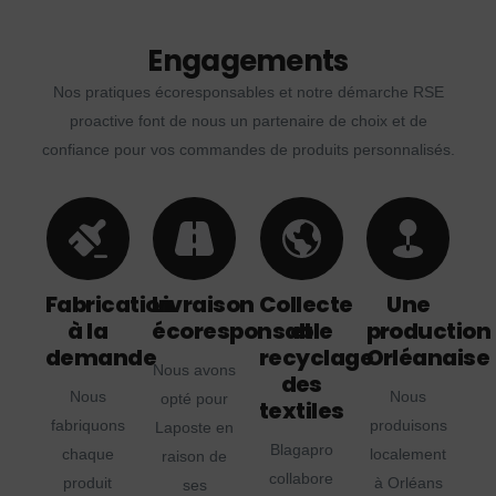
Engagements
Nos pratiques écoresponsables et notre démarche RSE
proactive font de nous un partenaire de choix et de
confiance pour vos commandes de produits personnalisés.
Fabrication
Livraison
Collecte
Une
à la
écoresponsable
et
production
demande
recyclage
Orléanaise
Nous avons
des
Nous
Nous
opté pour
textiles
fabriquons
produisons
Laposte en
Blagapro
chaque
localement
raison de
collabore
produit
à Orléans
ses