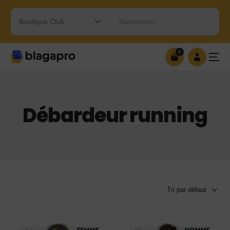
Rechercher…
0
0
OUVRIR MA BOUTIQUE
Débardeur running