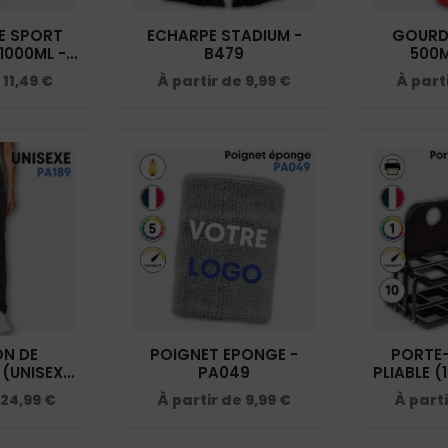
DE SPORT
ECHARPE STADIUM -
GOURD
1000ML -
B479
500M
1
e
11,49
€
À partir de
9,99
€
À part
N DE
POIGNET EPONGE -
PORTE-
(UNISEXE)
PA049
PLIABLE (
89
-
24,99
€
À partir de
9,99
€
À part