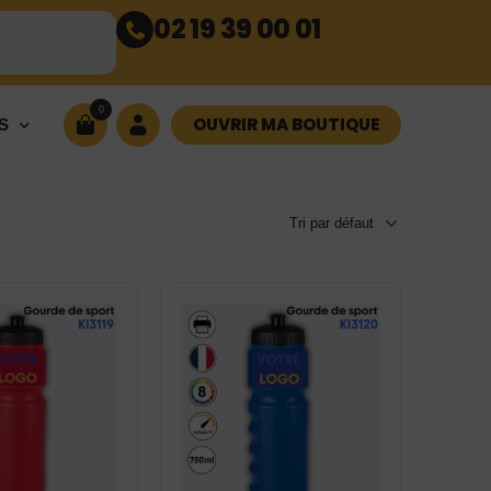
02 19 39 00 01
0
OUVRIR MA BOUTIQUE
S