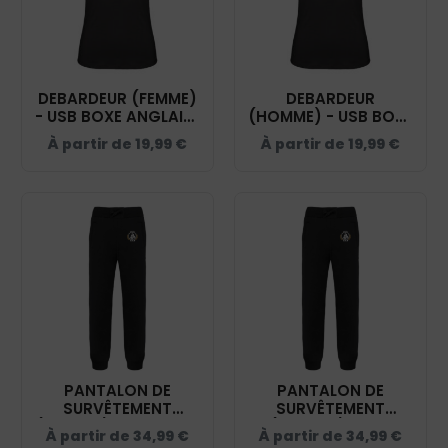
DEBARDEUR (FEMME)
DEBARDEUR
- USB BOXE ANGLAISE
(HOMME) - USB BOXE
- NOIR - K3024IC
ANGLAISE – NOIR -
À partir de
19,99
€
À partir de
19,99
€
K3023IC
PANTALON DE
PANTALON DE
SURVÊTEMENT
SURVÊTEMENT
(ENFANT) - USB BOXE
(UNISEXE) - USB
À partir de
34,99
€
À partir de
34,99
€
ANGLAISE - NOIR -
BOXE ANGLAISE -