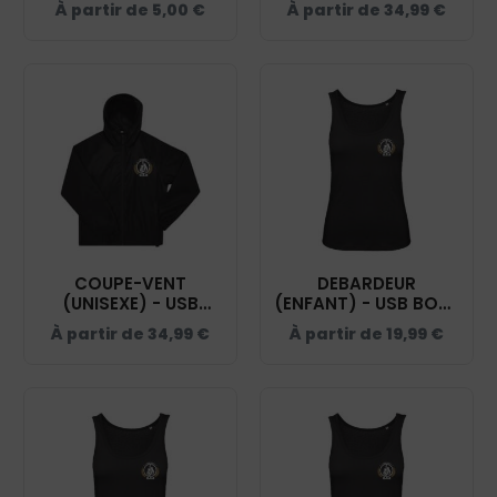
À partir de
5,00
€
À partir de
34,99
€
BC631
COUPE-VENT
DEBARDEUR
(UNISEXE) - USB
(ENFANT) - USB BOXE
BOXE ANGLAISE -
ANGLAISE – NOIR -
À partir de
34,99
€
À partir de
19,99
€
NOIR - BC630
K362