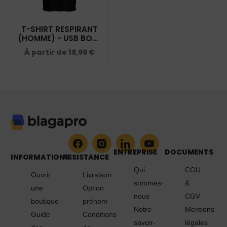
T-SHIRT RESPIRANT
(HOMME) - USB BOXE
ANGLAISE - NOIR -
À partir de
19,99
€
IB300
ENTREPRISE
DOCUMENTS
INFORMATIONS
ASSISTANCE
Qui
CGU
Ouvrir
Livraison
sommes-
&
une
Option
nous
CGV
boutique
prénom
Notre
Mentions
Guide
Conditions
savoir-
légales