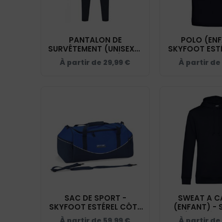
PANTALON DE
POLO (ENF
SURVÊTEMENT (UNISEXE)
SKYFOOT EST
- SKYFOOT ESTÉREL
D'AZUR - NAV
À partir de
29,99
€
À partir de
CÔTE D'AZUR - NAVY -
PA1040
SAC DE SPORT -
SWEAT A C
SKYFOOT ESTÉREL CÔTE
(ENFANT) -
D'AZUR - NAVY - QD70S
ESTÉREL CÔTE
À partir de
59,99
€
À partir de