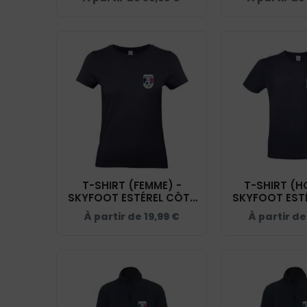
NAVY - 
T-SHIRT (FEMME) -
T-SHIRT (H
SKYFOOT ESTÉREL CÔTE
SKYFOOT EST
D'AZUR - NAVY - BC04T
D'AZUR - NAV
À partir de
19,99
€
À partir d