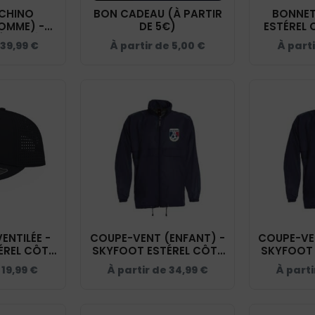
CHINO
BON CADEAU (À PARTIR
BONNET
OMME) -
DE 5€)
ESTÉREL 
ÉREL CÔTE
NAVY
39,99
€
À partir de
5,00
€
À part
Y - NS738
ENTILÉE -
COUPE-VENT (ENFANT) -
COUPE-VEN
ÉREL CÔTE
SKYFOOT ESTÉREL CÔTE
SKYFOOT 
Y - AT284
D'AZUR - NAVY - BC631
D'AZUR -
e
19,99
€
À partir de
34,99
€
À parti