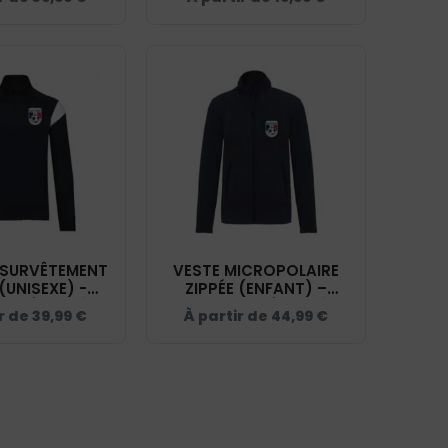
 - BCU33B
 SURVÊTEMENT
VESTE MICROPOLAIRE
 (UNISEXE) -
ZIPPÉE (ENFANT) –
ESTÉREL CÔTE
SKYFOOT ESTÉREL CÔTE
ir de
39,99
€
À partir de
44,99
€
 NAVY - PA390
D'AZUR - NAVY – K920