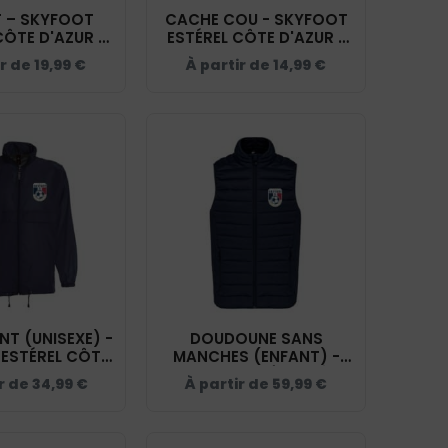
 – SKYFOOT
CACHE COU - SKYFOOT
CÔTE D'AZUR -
ESTÉREL CÔTE D'AZUR -
 - BF045
NAVY - BF900
ir de
19,99
€
À partir de
14,99
€
T (UNISEXE) -
DOUDOUNE SANS
ESTÉREL CÔTE
MANCHES (ENFANT) -
 NAVY - BC630
SKYFOOT ESTÉREL CÔTE
r de
34,99
€
À partir de
59,99
€
D'AZUR - NAVY - K6115