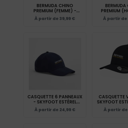
BERMUDA CHINO
BERMUDA 
PREMIUM (FEMME) -
PREMIUM (H
SKYFOOT ESTÉREL CÔTE
SKYFOOT EST
À partir de
39,99
€
À partir de
D'AZUR - NAVY - NS739
D'AZUR - NAV
CASQUETTE 6 PANNEAUX
CASQUETTE V
- SKYFOOT ESTÉREL
SKYFOOT EST
CÔTE D'AZUR - NAVY -
D'AZUR - NAV
À partir de
24,99
€
À partir d
BF018