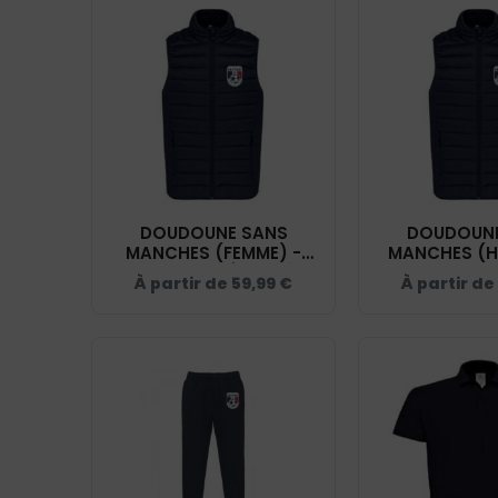
DOUDOUNE SANS
DOUDOUNE
MANCHES (FEMME) -
MANCHES (H
SKYFOOT ESTÉREL CÔTE
SKYFOOT EST
À partir de
59,99
€
À partir de
D'AZUR - NAVY - K6114
D'AZUR - NAV