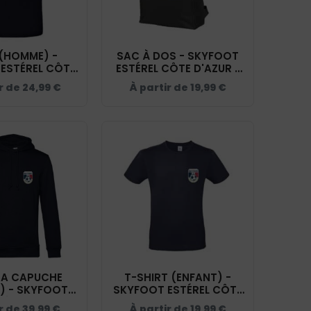
(HOMME) -
SAC À DOS - SKYFOOT
ESTÉREL CÔTE
ESTÉREL CÔTE D'AZUR -
 NAVY - BCID1
NAVY - BM903
r de
24,99
€
À partir de
19,99
€
 A CAPUCHE
T-SHIRT (ENFANT) -
) - SKYFOOT
SKYFOOT ESTÉREL CÔTE
CÔTE D'AZUR -
D'AZUR - NAVY - BC03TK
ir de
39,99
€
À partir de
19,99
€