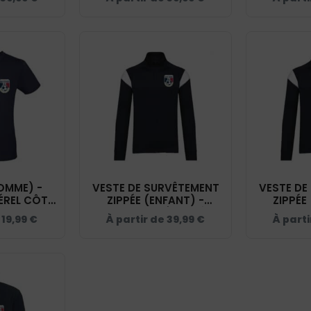
K477
NAVY - BCW34B
NAVY
OMME) -
VESTE DE SURVÊTEMENT
VESTE DE
ÉREL CÔTE
ZIPPÉE (ENFANT) -
ZIPPÉE
Y - BC03T
SKYFOOT ESTÉREL CÔTE
SKYFOOT 
e
19,99
€
À partir de
39,99
€
À part
D'AZUR - NAVY - PA391
D'AZUR -