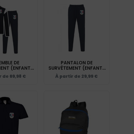
EMBLE DE
PANTALON DE
ENT (ENFANT)
SURVÊTEMENT (ENFANT)
OOT ESTÉREL
- SKYFOOT ESTÉREL
ir de
69,98
€
À partir de
29,99
€
ZUR - NAVY -
CÔTE D'AZUR - NAVY -
ES011
PA1041