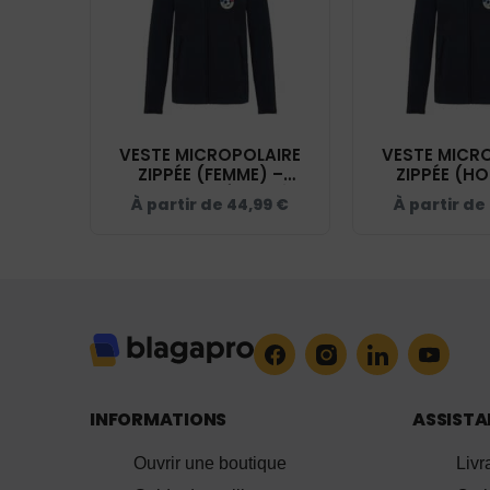
VESTE MICROPOLAIRE
VESTE MICR
ZIPPÉE (FEMME) –
ZIPPÉE (H
SKYFOOT ESTÉREL CÔTE
SKYFOOT EST
À partir de
44,99
€
À partir de
D'AZUR - NAVY – K907
D'AZUR - NA
INFORMATIONS
ASSIST
Ouvrir une boutique
Livr