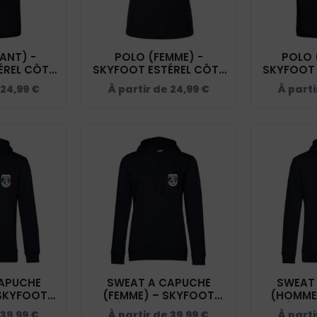
ANT) -
POLO (FEMME) -
POLO 
ÉREL CÔTE
SKYFOOT ESTÉREL CÔTE
SKYFOOT 
Y - BCK424
D'AZUR - NAVY - BCI1F
D'AZUR -
24,99
€
À partir de
24,99
€
À parti
APUCHE
SWEAT A CAPUCHE
SWEAT
 SKYFOOT
(FEMME) – SKYFOOT
(HOMME
 D'AZUR -
ESTÉREL CÔTE D'AZUR -
ESTÉREL 
39,99
€
À partir de
39,99
€
À part