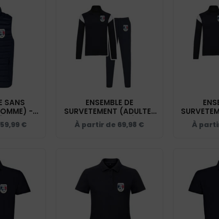
 SANS
ENSEMBLE DE
ENS
OMME) -
SURVETEMENT (ADULTE)
SURVETEM
ÉREL CÔTE
- SKYFOOT ESTÉREL
- SKYF
59,99
€
À partir de
69,98
€
À part
Y - K6113
CÔTE D'AZUR - NAVY -
CÔTE D'A
ES001