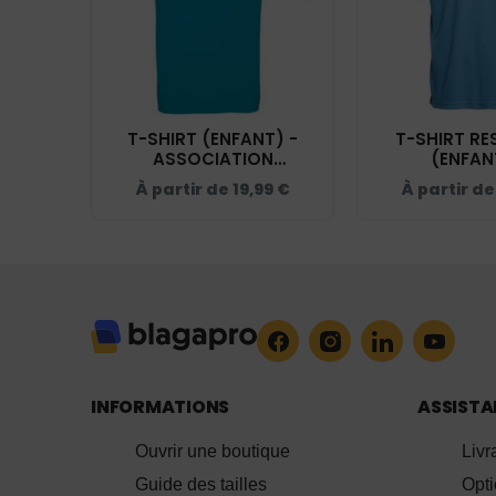
T-SHIRT (ENFANT) -
T-SHIRT RE
ASSOCIATION
(ENFAN
CAVALAIRE EQUITATION
ASSOCIA
À partir de
19,99
€
À partir d
- ATOLL - BC03TK
CAVALAIRE E
- ATOLL -
INFORMATIONS
ASSIST
Ouvrir une boutique
Livr
Guide des tailles
Opt