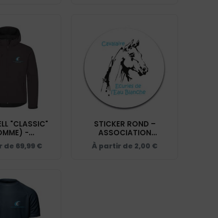
AT284
- NOIR - 205100
LL "CLASSIC"
STICKER ROND –
OMME) -
ASSOCIATION
OCIATION
CAVALAIRE EQUITATION
ir de
69,99
€
À partir de
2,00
€
E EQUITATION
– STI001
0200912