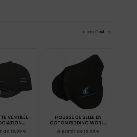
E VENTILÉE -
HOUSSE DE SELLE EN
OCIATION
COTON RIDDING WORLD
E EQUITATION
- ASSOCIATION
ir de
19,99
€
À partir de
19,99
€
ANTHRACITE -
CAVALAIRE EQUITATION