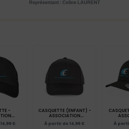
Représentant : Celine LAURENT
TE -
CASQUETTE (ENFANT) -
CASQUETT
TION
ASSOCIATION
ASS
QUITATION
CAVALAIRE EQUITATION
CAVALAIR
e
14,99
€
À partir de
14,99
€
À part
RACITE -
- GRIS ANTHRACITE -
- GRIS 