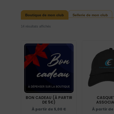
Boutique de mon club
Sellerie de mon club
14 résultats affichés
BON CADEAU (À PARTIR
CASQUET
DE 5€)
ASSOCIA
CAVALAIRE E
À partir de
5,00
€
À partir d
- GRIS ANTH