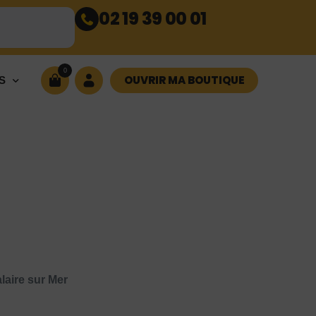
02 19 39 00 01
0
OUVRIR MA BOUTIQUE
S
laire sur Mer