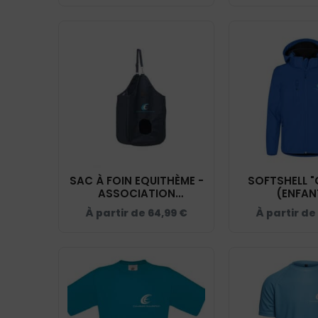
BF01
SAC À FOIN EQUITHÈME -
SOFTSHELL "
ASSOCIATION
(ENFAN
CAVALAIRE EQUITATION
ASSOCIA
À partir de
64,99
€
À partir de
- NAVY - 938040
CAVALAIRE E
- BLEU ROI 