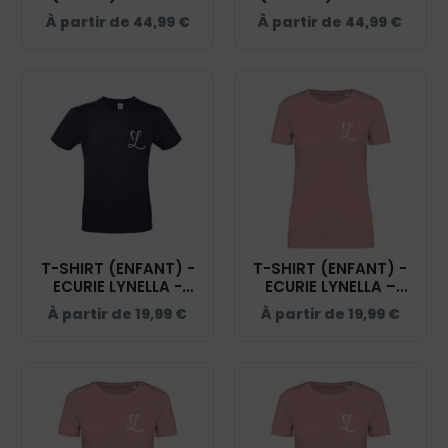
LYNELLA – NAVY -
LYNELLA – NAVY -
À partir de
44,99
€
À partir de
44,99
€
BCW03Q
BCU03K
T-SHIRT (ENFANT) -
T-SHIRT (ENFANT) -
ECURIE LYNELLA -
ECURIE LYNELLA –
NAVY - BC03TK
ROSE PALE - NS307
À partir de
19,99
€
À partir de
19,99
€