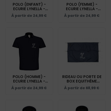
POLO (ENFANT) -
POLO (FEMME) -
ECURIE LYNELLA -
ECURIE LYNELLA -
NAVY - BCK424
NAVY - BCI1F
À partir de
24,99
€
À partir de
24,99
€
POLO (HOMME) -
RIDEAU OU PORTE DE
ECURIE LYNELLA -
BOX EQUITHÈME
NAVY - BCID1
PREMIUM - ECURIE
À partir de
24,99
€
À partir de
68,99
€
LYNELLA - NAVY -
RP001