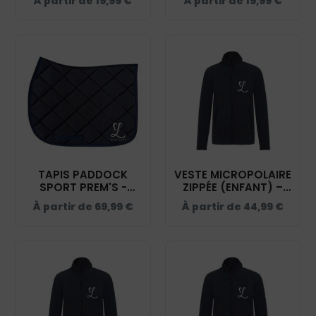
À partir de
19,99
€
À partir de
19,99
€
IB301
IB300
TAPIS PADDOCK
VESTE MICROPOLAIRE
SPORT PREM'S -
ZIPPÉE (ENFANT) –
ECURIE LYNELLA -
ECURIE LYNELLA -
À partir de
69,99
€
À partir de
44,99
€
NAVY - 20474
NAVY – K920