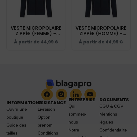
VESTE MICROPOLAIRE
VESTE MICROPOLAIRE
ZIPPÉE (FEMME) –
ZIPPÉE (HOMME) –
ECURIE LYNELLA -
ECURIE LYNELLA -
À partir de
44,99
€
À partir de
44,99
€
NAVY – K907
NAVY – K911
ENTREPRISE
DOCUMENTS
INFORMATIONS
ASSISTANCE
Qui
CGU & CGV
Ouvrir une
Livraison
sommes-
Mentions
boutique
Option
nous
légales
Guide des
prénom
Notre
Confidentialité
tailles
Conditions