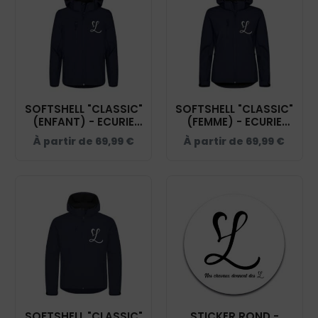
SOFTSHELL "CLASSIC"
SOFTSHELL "CLASSIC"
(ENFANT) - ECURIE
(FEMME) - ECURIE
LYNELLA - NAVY -
LYNELLA - NAVY -
À partir de
69,99
€
À partir de
69,99
€
0200909
0200917
SOFTSHELL "CLASSIC"
STICKER ROND -