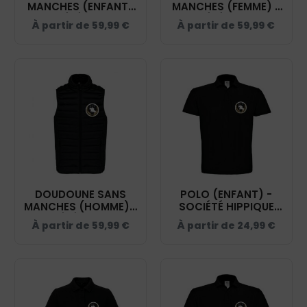
MANCHES (ENFANT)
MANCHES (FEMME) -
- SOCIÉTÉ HIPPIQUE
SOCIÉTÉ HIPPIQUE
À partir de
59,99
€
À partir de
59,99
€
YONNAISE - NOIR -
YONNAISE - NOIR -
K6115
K6114
DOUDOUNE SANS
POLO (ENFANT) -
MANCHES (HOMME) -
SOCIÉTÉ HIPPIQUE
SOCIÉTÉ HIPPIQUE
YONNAISE - NOIR -
À partir de
59,99
€
À partir de
24,99
€
YONNAISE - NOIR -
BCK424
K6113