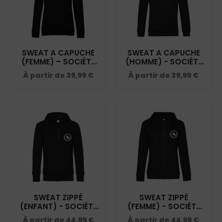
SWEAT A CAPUCHE
SWEAT A CAPUCHE
(FEMME) – SOCIÉTÉ
(HOMME) - SOCIÉTÉ
HIPPIQUE YONNAISE -
HIPPIQUE YONNAISE -
À partir de
39,99
€
À partir de
39,99
€
NOIR - BCW34B
NOIR - BCU33B
SWEAT ZIPPÉ
SWEAT ZIPPÉ
(ENFANT) - SOCIÉTÉ
(FEMME) - SOCIÉTÉ
HIPPIQUE YONNAISE -
HIPPIQUE YONNAISE -
À partir de
44,99
€
À partir de
44,99
€