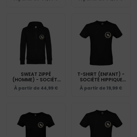
NOIR - K455
NOIR - BCW03Q
SWEAT ZIPPÉ
T-SHIRT (ENFANT) -
(HOMME) - SOCIÉTÉ
SOCIÉTÉ HIPPIQUE
HIPPIQUE YONNAISE -
YONNAISE - NOIR -
À partir de
44,99
€
À partir de
19,99
€
NOIR - BCU03K
BC03TK