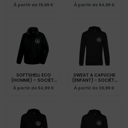
YONNAISE - NOIR -
HIPPIQUE YONNAISE -
À partir de
19,99
€
À partir de
54,99
€
BM903
NOIR - R231F
SOFTSHELL ECO
SWEAT A CAPUCHE
(HOMME) – SOCIÉTÉ
(ENFANT) - SOCIÉTÉ
HIPPIQUE YONNAISE -
HIPPIQUE YONNAISE -
À partir de
54,99
€
À partir de
39,99
€
NOIR - RS231
NOIR - K477