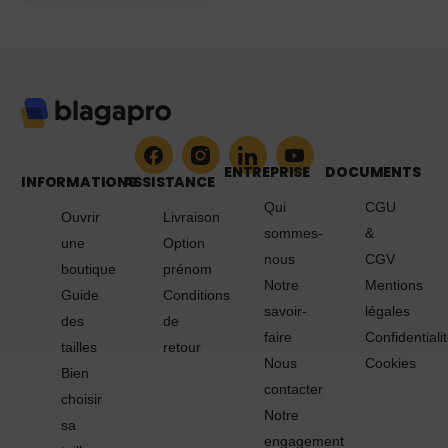
NOIR - 20444
ENTREPRISE
DOCUMENTS
INFORMATIONS
ASSISTANCE
Qui
CGU
Ouvrir
Livraison
sommes-
&
une
Option
nous
CGV
boutique
prénom
Notre
Mentions
Guide
Conditions
savoir-
légales
des
de
faire
Confidentiali
tailles
retour
Nous
Cookies
Bien
contacter
choisir
Notre
sa
engagement