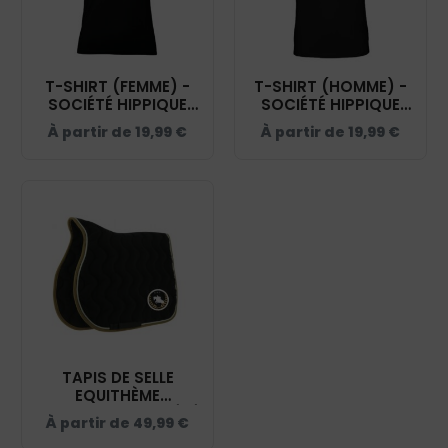
T-SHIRT (FEMME) -
T-SHIRT (HOMME) -
SOCIÉTÉ HIPPIQUE
SOCIÉTÉ HIPPIQUE
YONNAISE - NOIR -
YONNAISE - NOIR -
À partir de
19,99
€
À partir de
19,99
€
BC04T
BC03T
TAPIS DE SELLE
EQUITHÈME
"POLYFUN" - SOCIÉTÉ
À partir de
49,99
€
HIPPIQUE YONNAISE -