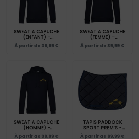
SWEAT A CAPUCHE
SWEAT A CAPUCHE
(ENFANT) -
(FEMME) –
SEGREQUITATION -
SEGREQUITATION -
À partir de
39,99
€
À partir de
39,99
€
NAVY - K477
NAVY - BCW34B
SWEAT A CAPUCHE
TAPIS PADDOCK
(HOMME) -
SPORT PREM'S -
SEGREQUITATION -
SEGREQUITATION -
À partir de
39,99
€
À partir de
69,99
€
NAVY - BCU33B
NAVY - 20474