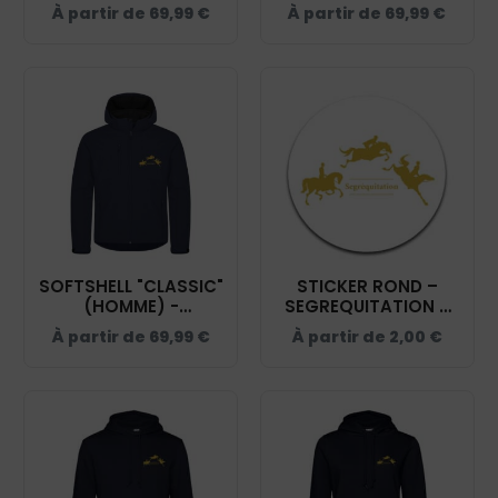
SEGREQUITATION -
SEGREQUITATION -
À partir de
69,99
€
À partir de
69,99
€
NAVY - 0200909
NAVY - 0200917
SOFTSHELL "CLASSIC"
STICKER ROND –
(HOMME) -
SEGREQUITATION –
SEGREQUITATION -
STI001
À partir de
69,99
€
À partir de
2,00
€
NAVY - 0200912