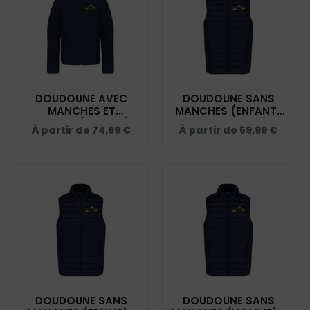
DOUDOUNE AVEC
DOUDOUNE SANS
MANCHES ET
MANCHES (ENFANT)
CAPUCHE (ENFANT) -
- SEGREQUITATION -
À partir de
74,99
€
À partir de
59,99
€
SEGREQUITATION -
NAVY - K6115
NAVY - K6112
DOUDOUNE SANS
DOUDOUNE SANS