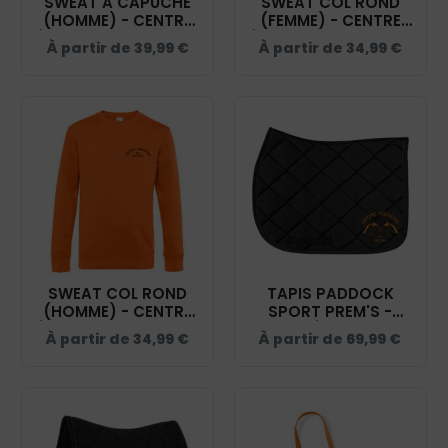
SWEAT A CAPUCHE
SWEAT COL ROND
(HOMME) - CENTRE
(FEMME) - CENTRE
ÉQUESTRE DE SISTELS
ÉQUESTRE DE SISTELS
À partir de
39,99
€
À partir de
34,99
€
- BCU33B
– ORANGE - BCW01Q
SWEAT COL ROND
TAPIS PADDOCK
(HOMME) - CENTRE
SPORT PREM'S -
ÉQUESTRE DE SISTELS
CENTRE ÉQUESTRE DE
À partir de
34,99
€
À partir de
69,99
€
– ORANGE - BCU01K
SISTELS - NOIR -
20474