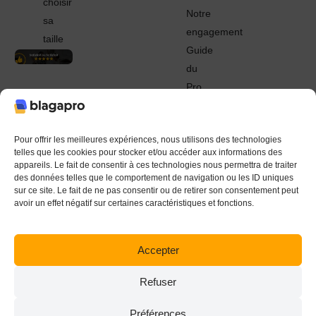
choisir
Notre
sa
engagement
taille
Guide
du
Pro
© 2022 - 2024 Blagapro. Tous droits réservés. Textiles
personnalisés à Orléans
Pour offrir les meilleures expériences, nous utilisons des technologies
telles que les cookies pour stocker et/ou accéder aux informations des
appareils. Le fait de consentir à ces technologies nous permettra de traiter
des données telles que le comportement de navigation ou les ID uniques
sur ce site. Le fait de ne pas consentir ou de retirer son consentement peut
avoir un effet négatif sur certaines caractéristiques et fonctions.
Accepter
Refuser
Préférences