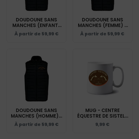
DOUDOUNE SANS
DOUDOUNE SANS
MANCHES (ENFANT)
MANCHES (FEMME) -
- CENTRE ÉQUESTRE
CENTRE ÉQUESTRE DE
À partir de
59,99
€
À partir de
59,99
€
DE SISTELS - NOIR -
SISTELS - NOIR -
K6115
K6114
DOUDOUNE SANS
MUG - CENTRE
MANCHES (HOMME) -
ÉQUESTRE DE SISTELS
CENTRE ÉQUESTRE DE
- MUG001
À partir de
59,99
€
9,99
€
SISTELS - NOIR -
K6113