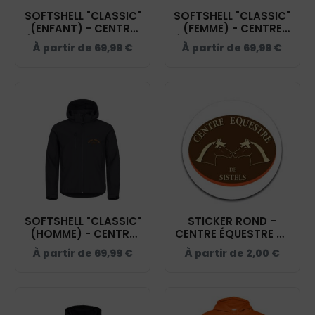
SOFTSHELL "CLASSIC"
SOFTSHELL "CLASSIC"
(ENFANT) - CENTRE
(FEMME) - CENTRE
ÉQUESTRE DE SISTELS
ÉQUESTRE DE SISTELS
À partir de
69,99
€
À partir de
69,99
€
- NOIR - 0200909
- NOIR - 0200917
SOFTSHELL "CLASSIC"
STICKER ROND –
(HOMME) - CENTRE
CENTRE ÉQUESTRE DE
ÉQUESTRE DE SISTELS
SISTELS – STI001
À partir de
69,99
€
À partir de
2,00
€
- NOIR - 0200912