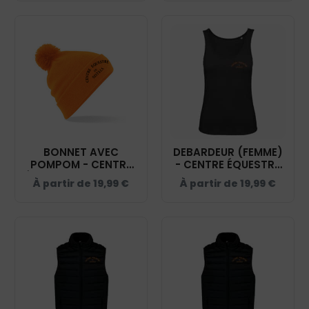
BONNET AVEC
DEBARDEUR (FEMME)
POMPOM - CENTRE
- CENTRE ÉQUESTRE
ÉQUESTRE DE SISTELS
DE SISTELS - NOIR -
À partir de
19,99
€
À partir de
19,99
€
– ORANGE - BF426
K3024IC