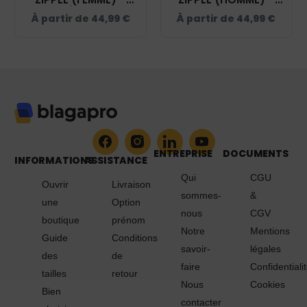
CENTRE ÉQUESTRE DE
CENTRE ÉQUESTRE DE
À partir de
44,99
€
À partir de
44,99
€
SISTELS – ORANGE –
SISTELS – ORANGE –
K907
K911
ENTREPRISE
DOCUMENTS
INFORMATIONS
ASSISTANCE
Qui
CGU
Ouvrir
Livraison
sommes-
&
une
Option
nous
CGV
boutique
prénom
Notre
Mentions
Guide
Conditions
savoir-
légales
des
de
faire
Confidentiali
tailles
retour
Nous
Cookies
Bien
contacter