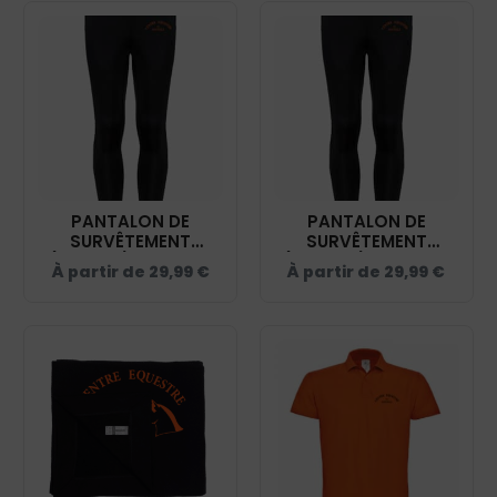
PANTALON DE
PANTALON DE
SURVÊTEMENT
SURVÊTEMENT
(ENFANT) - CENTRE
(UNISEXE) - CENTRE
À partir de
29,99
€
À partir de
29,99
€
ÉQUESTRE DE SISTELS
ÉQUESTRE DE SISTELS
– NOIR - PA199
– NOIR - PA189