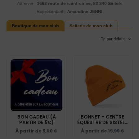
Adresse :
1663 route de saint-cirice, 82 340 Sistels
Représentant :
Amandine JENNI
Boutique de mon club
Sellerie de mon club
BON CADEAU (À
BONNET – CENTRE
PARTIR DE 5€)
ÉQUESTRE DE SISTELS
– ORANGE - BF045
À partir de
5,00
€
À partir de
19,99
€