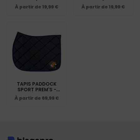
SIGBELL - NAVY -
SIGBELL - NAVY -
À partir de
19,99
€
À partir de
19,99
€
BC04T
BC03T
TAPIS PADDOCK
SPORT PREM'S -
CENTRE ÉQUESTRE DE
À partir de
69,99
€
SIGBELL - NAVY -
20474