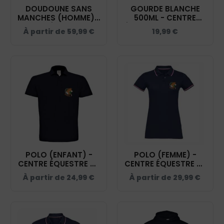
DOUDOUNE SANS
GOURDE BLANCHE
MANCHES (HOMME) -
500ML - CENTRE
CENTRE ÉQUESTRE DE
ÉQUESTRE DE SIGBELL
À partir de
59,99
€
19,99
€
SIGBELL - NAVY -
- GRD001
K6113
POLO (ENFANT) -
POLO (FEMME) -
CENTRE ÉQUESTRE DE
CENTRE ÉQUESTRE DE
SIGBELL - NAVY -
SIGBELL - NAVY -
À partir de
24,99
€
À partir de
29,99
€
BCK424
PRESTIGE WOMEN