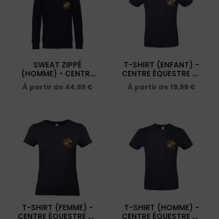
SWEAT ZIPPÉ
T-SHIRT (ENFANT) -
(HOMME) - CENTRE
CENTRE ÉQUESTRE DE
ÉQUESTRE DE SIGBELL
SIGBELL - NAVY -
À partir de
44,99
€
À partir de
19,99
€
- NAVY - BCU03K
BC03TK
T-SHIRT (FEMME) -
T-SHIRT (HOMME) -
CENTRE ÉQUESTRE DE
CENTRE ÉQUESTRE DE