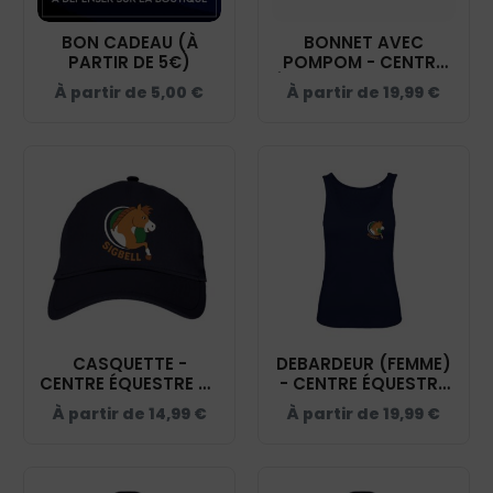
BON CADEAU (À
BONNET AVEC
PARTIR DE 5€)
POMPOM - CENTRE
ÉQUESTRE DE SIGBELL
À partir de
5,00
€
À partir de
19,99
€
- NAVY - BF426
CASQUETTE -
DEBARDEUR (FEMME)
CENTRE ÉQUESTRE DE
- CENTRE ÉQUESTRE
SIGBELL - NAVY -
DE SIGBELL - NAVY -
À partir de
14,99
€
À partir de
19,99
€
BF015
K3024IC