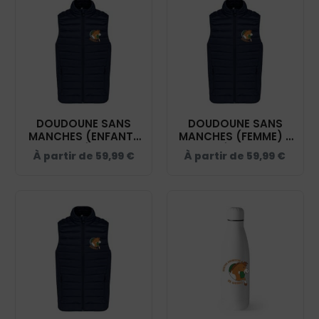
DOUDOUNE SANS
DOUDOUNE SANS
MANCHES (ENFANT)
MANCHES (FEMME) -
- CENTRE ÉQUESTRE
CENTRE ÉQUESTRE DE
À partir de
59,99
€
À partir de
59,99
€
DE SIGBELL - NAVY -
SIGBELL - NAVY -
K6115
K6114