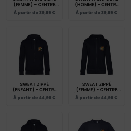
(FEMME) – CENTRE
(HOMME) - CENTRE
ÉQUESTRE DE SIGBELL
ÉQUESTRE DE SIGBELL
À partir de
39,99
€
À partir de
39,99
€
- NAVY - BCW34B
- NAVY - BCU33B
SWEAT ZIPPÉ
SWEAT ZIPPÉ
(ENFANT) - CENTRE
(FEMME) - CENTRE
ÉQUESTRE DE SIGBELL
ÉQUESTRE DE SIGBELL
À partir de
44,99
€
À partir de
44,99
€
- NAVY - K455
- NAVY - BCW03Q