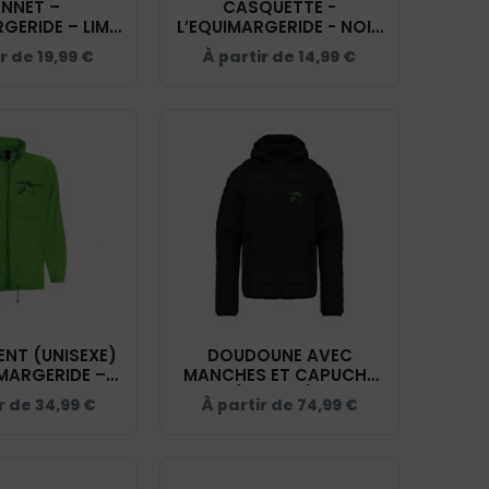
NNET –
CASQUETTE -
GERIDE – LIME
L’EQUIMARGERIDE - NOIR
 BF045
- BF015
ir de
19,99
€
À partir de
14,99
€
NT (UNISEXE)
DOUDOUNE AVEC
IMARGERIDE –
MANCHES ET CAPUCHE
 – BC630
(ENFANT) -
r de
34,99
€
À partir de
74,99
€
L’EQUIMARGERIDE - NOIR
- K6112