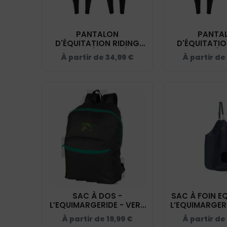
PANTALON
PANTA
D'ÉQUITATION RIDING
D'ÉQUITATIO
WORLD (ENFANT) -
WORLD (FE
À partir de
34,99
€
À partir de
L’EQUIMARGERIDE - NOIR
L’EQUIMARGER
- 989400
- 989
SAC À DOS -
SAC À FOIN E
L’EQUIMARGERIDE - VERT
L’EQUIMARGER
- BM903
- 938
À partir de
19,99
€
À partir de