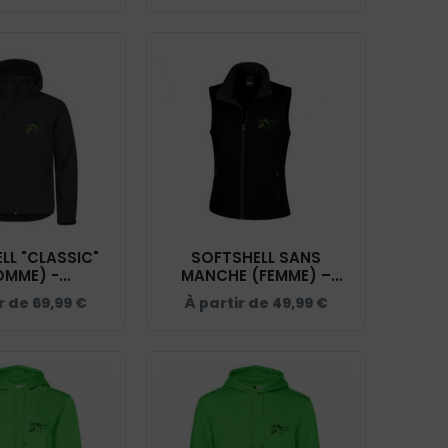
LL "CLASSIC"
SOFTSHELL SANS
OMME) -
MANCHE (FEMME) –
GERIDE - NOIR
L’EQUIMARGERIDE – NOIR
ir de
69,99
€
À partir de
49,99
€
0200912
– R232F