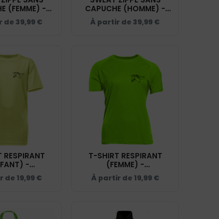
E (FEMME) -
CAPUCHE (HOMME) -
GERIDE - NOIR
L’EQUIMARGERIDE - NOIR
ir de
39,99
€
À partir de
39,99
€
021039
- 021038
T RESPIRANT
T-SHIRT RESPIRANT
FANT) -
(FEMME) -
MARGERIDE -
L’EQUIMARGERIDE - VERT
ir de
19,99
€
À partir de
19,99
€
E - IB302
FLUO - IB301