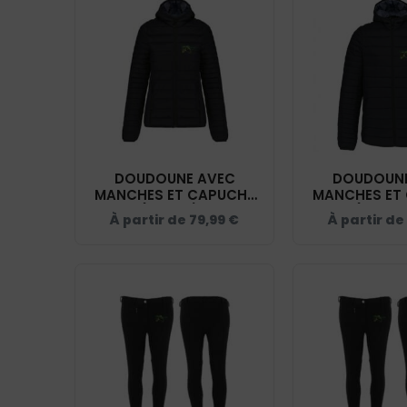
DOUDOUNE AVEC
DOUDOUNE
MANCHES ET CAPUCHE
MANCHES ET
(FEMME) -
(HOMME
À partir de
79,99
€
À partir de
L’EQUIMARGERIDE - NOIR
L’EQUIMARGER
- K6111
- K61