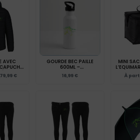
 AVEC
GOURDE BEC PAILLE
MINI SAC
 CAPUCHE
600ML –
L’EQUIMAR
) -
L’EQUIMARGERIDE –
- 
79,99
€
16,99
€
À part
IDE - NOIR
GRD004
10