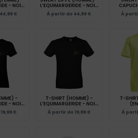
IDE - NOIR
L’EQUIMARGERIDE - NOIR
CAPUCH
03Q
- BCU03K
L’EQUIMAR
44,99
€
À partir de
44,99
€
À part
- 
EMME) -
T-SHIRT (HOMME) -
T-SHIR
IDE - NOIR
L’EQUIMARGERIDE - NOIR
(EN
4T
- BC03T
L’EQUI
e
19,99
€
À partir de
19,99
€
À part
JAUN