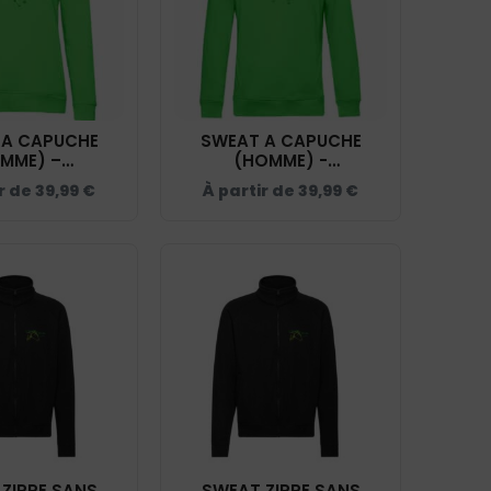
 A CAPUCHE
SWEAT A CAPUCHE
EMME) –
(HOMME) -
GERIDE - VERT
L’EQUIMARGERIDE - VERT
ir de
39,99
€
À partir de
39,99
€
 - BCW34B
POMME - BCU33B
ZIPPE SANS
SWEAT ZIPPE SANS