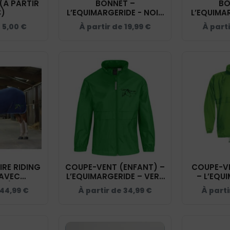
(À PARTIR
BONNET –
BO
€)
L’EQUIMARGERIDE - NOIR
L’EQUIMAR
- BF045
–
e
5,00
€
À partir de
19,99
€
À part
IRE RIDING
COUPE-VENT (ENFANT) –
COUPE-VE
AVEC
L’EQUIMARGERIDE – VERT
– L’EQU
S) -
– BC631
VERT
44,99
€
À partir de
34,99
€
À parti
ERIDE -
U CIEL -
37