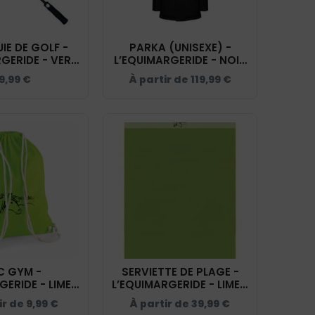
IE DE GOLF -
PARKA (UNISEXE) -
GERIDE - VERT
L’EQUIMARGERIDE - NOIR
 BM921
- PK543
9,99
€
À partir de
119,99
€
C GYM -
SERVIETTE DE PLAGE -
ERIDE - LIME -
L’EQUIMARGERIDE - LIME -
WM110
K118
ir de
9,99
€
À partir de
39,99
€