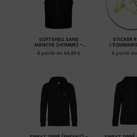
SOFTSHELL SANS
STICKER 
MANCHE (HOMME) –
L’EQUIMARG
L’EQUIMARGERIDE – NOIR
STI0
À partir de
49,99
€
À partir d
– RS232
SWEAT ZIPPÉ (ENFANT) -
SWEAT ZIPPÉ 