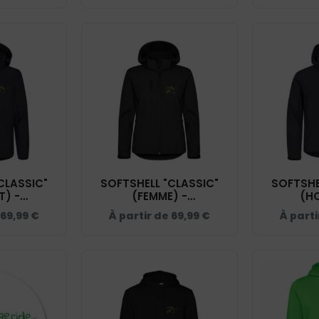
CLASSIC"
SOFTSHELL "CLASSIC"
SOFTSHE
T) -
(FEMME) -
(H
IDE - NOIR
L’EQUIMARGERIDE - NOIR
L’EQUIMAR
69,99
€
À partir de
69,99
€
À part
909
- 0200917
- 