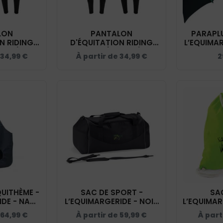
LON
PANTALON
PARAPLU
N RIDING
D'ÉQUITATION RIDING
L’EQUIMAR
MME) -
WORLD (HOMME) -
-
34,99
€
À partir de
34,99
€
2
IDE - NOIR
L’EQUIMARGERIDE - NOIR
402
- 989404
QUITHÈME -
SAC DE SPORT -
SA
IDE - NAVY
L’EQUIMARGERIDE - NOIR
L’EQUIMARG
040
- QD70S
64,99
€
À partir de
59,99
€
À part