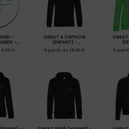
ROND –
SWEAT A CAPUCHE
SWEAT
ERIDE –
(ENFANT) -
(F
01
L’EQUIMARGERIDE - NOIR
L’EQUIMAR
e
2,00
€
À partir de
39,99
€
À part
- K477
POMME
(FEMME) -
SWEAT ZIPPÉ (HOMME) -
SWEAT 