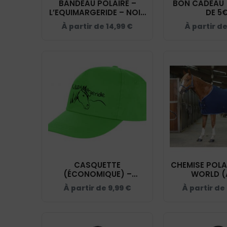
BANDEAU POLAIRE –
BON CADEAU 
L’EQUIMARGERIDE – NOIR
DE 5
– KP874
À partir de
14,99
€
À partir d
CASQUETTE
CHEMISE POLA
(ÉCONOMIQUE) –
WORLD (
L’EQUIMARGERIDE – LIME
ATTACHE
À partir de
9,99
€
À partir de
– RC080
L’EQUIMARG
MARINE/BLE
4006