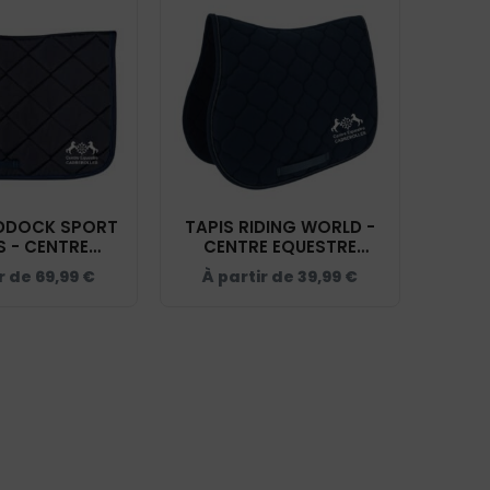
ADDOCK SPORT
TAPIS RIDING WORLD -
S - CENTRE
CENTRE EQUESTRE
 CABREROLLES
CABREROLLES - NAVY -
ir de
69,99
€
À partir de
39,99
€
Y - 20474
20453