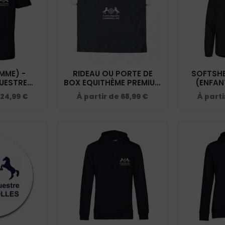
MME) -
RIDEAU OU PORTE DE
SOFTSHE
UESTRE
BOX EQUITHÈME PREMIUM
(ENFAN
 - NAVY -
- CENTRE EQUESTRE
EQUESTRE
24,99
€
À partir de
68,99
€
À part
1
CABREROLLES - NAVY -
- NAVY
RP001