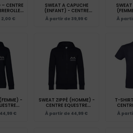
 – CENTRE
SWEAT A CAPUCHE
SWEAT
BREROLLES
(ENFANT) - CENTRE
(FEMME
01
EQUESTRE CABREROLLES
EQUESTRE
e
2,00
€
À partir de
39,99
€
À part
- NAVY - K477
- NAV
(FEMME) -
SWEAT ZIPPÉ (HOMME) -
T-SHIRT
UESTRE
CENTRE EQUESTRE
CENTR
 - NAVY -
CABREROLLES - NAVY -
CABREROL
44,99
€
À partir de
44,99
€
À part
3Q
BCU03K
B