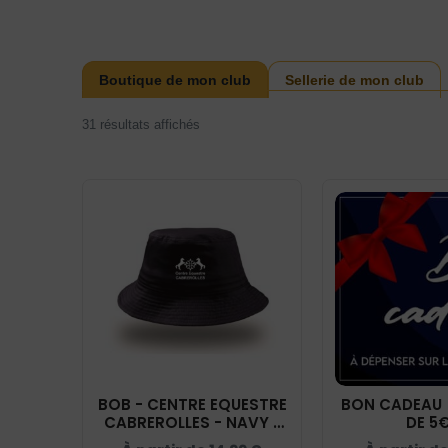
Boutique de mon club
Sellerie de mon club
31 résultats affichés
BOB - CENTRE EQUESTRE
BON CADEAU 
CABREROLLES - NAVY -
DE 5
AT039