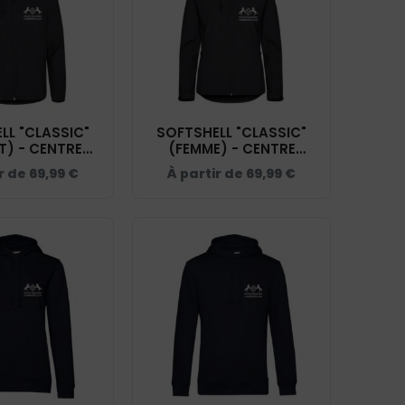
LL "CLASSIC"
SOFTSHELL "CLASSIC"
T) - CENTRE
(FEMME) - CENTRE
 CABREROLLES
EQUESTRE CABREROLLES
ir de
69,99
€
À partir de
69,99
€
 - 0200909
- NAVY - 0200917