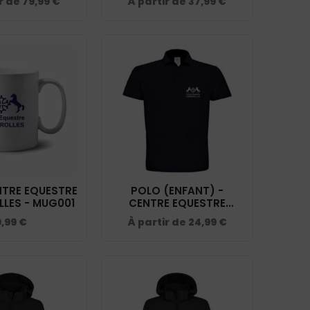
ir de
79,99
€
À partir de
37,99
€
 CABREROLLES
- NAVY - 400154
Y - 400911
NTRE EQUESTRE
POLO (ENFANT) -
LES - MUG001
CENTRE EQUESTRE
CABREROLLES - NAVY -
9,99
€
À partir de
24,99
€
BCK424