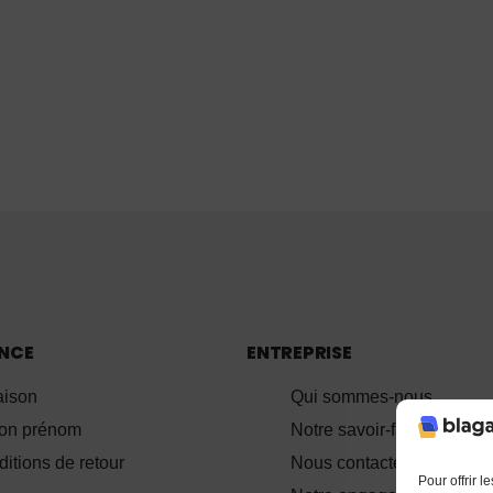
ANCE
ENTREPRISE
aison
Qui sommes-nous
ion prénom
Notre savoir-faire
itions de retour
Nous contacter
Pour offrir 