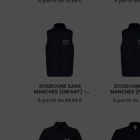
À partir de
14,99
€
À partir d
DOUDOUNE SANS
DOUDOUNE
MANCHES (ENFANT) -
MANCHES (F
CENTRE EQUESTRE
CENTRE EQ
À partir de
59,99
€
À partir de
CABREROLLES - NAVY -
CABREROLLES
K6115
K611