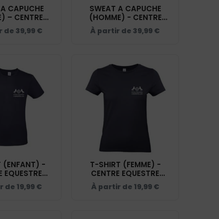
 A CAPUCHE
SWEAT A CAPUCHE
) – CENTRE
(HOMME) - CENTRE
 CABREROLLES
EQUESTRE CABREROLLES
ir de
39,99
€
À partir de
39,99
€
Y - BCW34B
- NAVY - BCU33B
 (ENFANT) -
T-SHIRT (FEMME) -
E EQUESTRE
CENTRE EQUESTRE
LES - NAVY -
CABREROLLES - NAVY -
ir de
19,99
€
À partir de
19,99
€
C03TK
BC04T