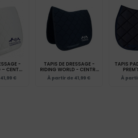
ESSAGE -
TAPIS DE DRESSAGE -
TAPIS P
RE
RIDING WORLD - CENTRE
PREM'
BREROLLES
EQUESTRE CABREROLLES
EQUESTRE
e
41,99
€
À partir de
41,99
€
À part
 204536
- 204536
- NAV