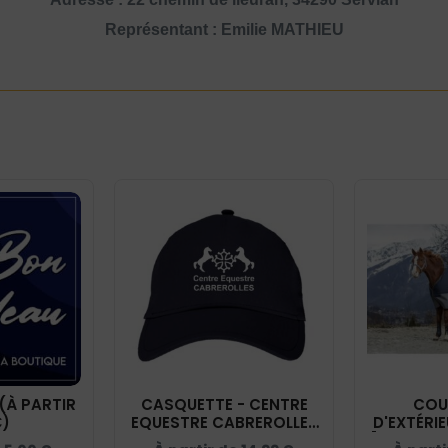
Représentant : Emilie MATHIEU
(À PARTIR
CASQUETTE - CENTRE
COU
€)
EQUESTRE CABREROLLES
D'EXTÉRI
- NAVY - BF015
[TYREX 60