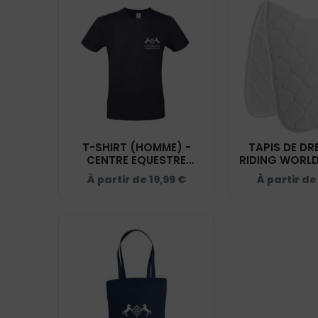
T-SHIRT (HOMME) -
TAPIS DE DR
CENTRE EQUESTRE
RIDING WORLD – CENT
CABREROLLES - NAVY -
EQUESTRE CA
À partir de
19,99
€
À partir d
BC03T
– BLANC -