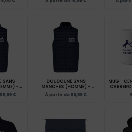
e
5,00
€
À partir de
14,99
€
À part
EQUESTRE
- NAV
 SANS
DOUDOUNE SANS
MUG - CE
EMME) -
MANCHES (HOMME) -
CABREROL
UESTRE
CENTRE EQUESTRE
59,99
€
À partir de
59,99
€
 - NAVY -
CABREROLLES - NAVY -
4
K6113