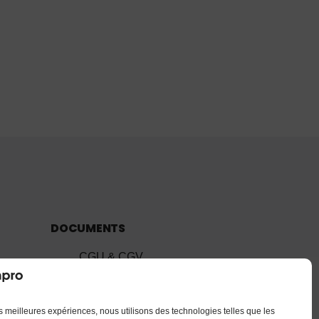
DOCUMENTS
CGU & CGV
Mentions légales
Confidentialité
les meilleures expériences, nous utilisons des technologies telles que les