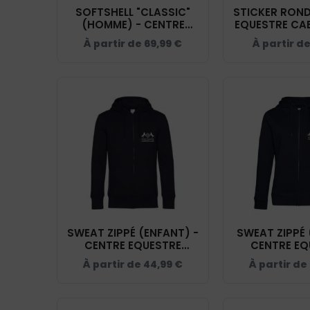
SOFTSHELL "CLASSIC"
STICKER ROND
(HOMME) - CENTRE
EQUESTRE CA
EQUESTRE CABREROLLES
– STI0
À partir de
69,99
€
À partir d
- NAVY - 0200912
SWEAT ZIPPÉ (ENFANT) -
SWEAT ZIPPÉ 
CENTRE EQUESTRE
CENTRE EQ
CABREROLLES - NAVY -
CABREROLLES
À partir de
44,99
€
À partir de
K455
BCW0