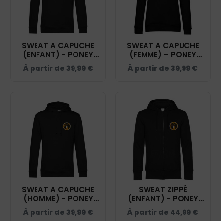
SWEAT A CAPUCHE
SWEAT A CAPUCHE
(ENFANT) - PONEY
(FEMME) – PONEY
CLUB TEAM JULIE -
CLUB TEAM JULIE -
À partir de
39,99
€
À partir de
39,99
€
NOIR - K477
NOIR - BCW34B
SWEAT A CAPUCHE
SWEAT ZIPPÉ
(HOMME) - PONEY
(ENFANT) - PONEY
CLUB TEAM JULIE -
CLUB TEAM JULIE -
À partir de
39,99
€
À partir de
44,99
€
NOIR - BCU33B
NOIR - K455