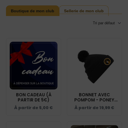
Boutique de mon club
Sellerie de mon club
BON CADEAU (À
BONNET AVEC
PARTIR DE 5€)
POMPOM - PONEY
CLUB TEAM JULIE -
À partir de
5,00
€
À partir de
19,99
€
NOIR - BF426