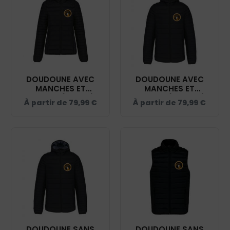
DOUDOUNE AVEC
DOUDOUNE AVEC
MANCHES ET
MANCHES ET
CAPUCHE (FEMME) -
CAPUCHE (HOMME) -
À partir de
79,99
€
À partir de
79,99
€
PONEY CLUB TEAM
PONEY CLUB TEAM
JULIE - NOIR - K6111
JULIE - NOIR - K6110
DOUDOUNE SANS
DOUDOUNE SANS