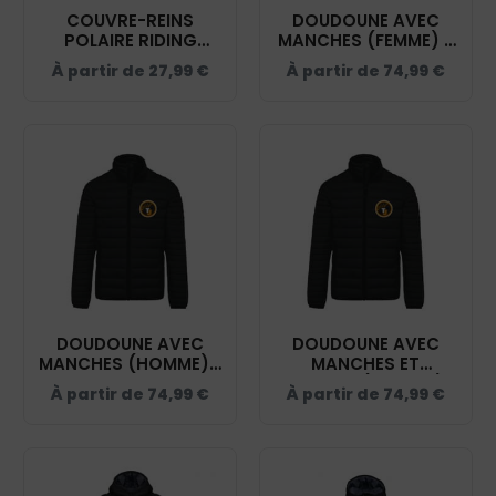
COUVRE-REINS
DOUDOUNE AVEC
POLAIRE RIDING
MANCHES (FEMME) -
WORLD - PONEY
PONEY CLUB TEAM
À partir de
27,99
€
À partir de
74,99
€
CLUB TEAM JULIE -
JULIE - NOIR - K6121
NOIR - 400154
DOUDOUNE AVEC
DOUDOUNE AVEC
MANCHES (HOMME) -
MANCHES ET
PONEY CLUB TEAM
CAPUCHE (ENFANT) -
À partir de
74,99
€
À partir de
74,99
€
JULIE - NOIR - K6120
PONEY CLUB TEAM
JULIE - NOIR - K6112