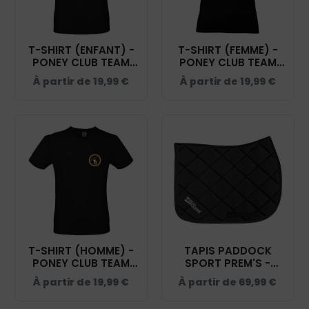
T-SHIRT (ENFANT) -
T-SHIRT (FEMME) -
PONEY CLUB TEAM
PONEY CLUB TEAM
JULIE - NOIR -
JULIE - NOIR - BC04T
À partir de
19,99
€
À partir de
19,99
€
BC03TK
T-SHIRT (HOMME) -
TAPIS PADDOCK
PONEY CLUB TEAM
SPORT PREM'S -
JULIE - NOIR - BC03T
PONEY CLUB TEAM
À partir de
19,99
€
À partir de
69,99
€
JULIE - NOIR - 20474