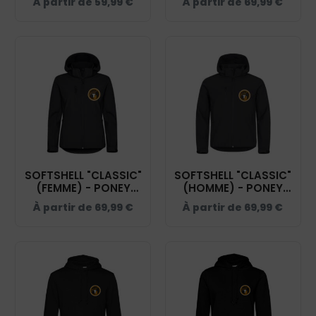
À partir de
59,99
€
À partir de
69,99
€
NOIR - 0200909
SOFTSHELL "CLASSIC"
SOFTSHELL "CLASSIC"
(FEMME) - PONEY
(HOMME) - PONEY
CLUB TEAM JULIE -
CLUB TEAM JULIE -
À partir de
69,99
€
À partir de
69,99
€
NOIR - 0200917
NOIR - 0200912