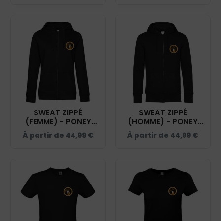
SWEAT ZIPPÉ
SWEAT ZIPPÉ
(FEMME) - PONEY
(HOMME) - PONEY
CLUB TEAM JULIE -
CLUB TEAM JULIE -
À partir de
44,99
€
À partir de
44,99
€
NOIR - BCW03Q
NOIR - BCU03K