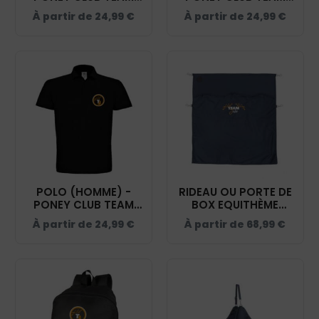
JULIE - NOIR -
JULIE - NOIR - BCI1F
À partir de
24,99
€
À partir de
24,99
€
BCK424
POLO (HOMME) -
RIDEAU OU PORTE DE
PONEY CLUB TEAM
BOX EQUITHÈME
JULIE - NOIR - BCID1
PREMIUM - PONEY
À partir de
24,99
€
À partir de
68,99
€
CLUB TEAM JULIE -
NAVY - RP001