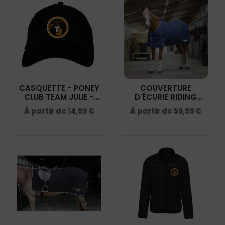
CASQUETTE - PONEY
COUVERTURE
CLUB TEAM JULIE -
D'ÉCURIE RIDING
NOIR - BF015
WORLD - PONEY
À partir de
14,99
€
À partir de
56,99
€
CLUB TEAM JULIE -
BLEU MARINE/BLEU
CIEL - 400505