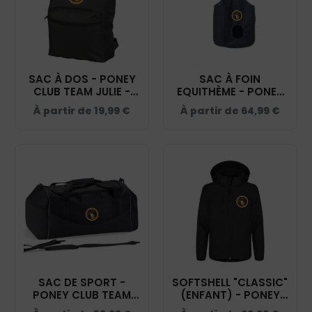
SAC À DOS - PONEY
SAC À FOIN
CLUB TEAM JULIE -
EQUITHÈME - PONEY
NOIR - BM903
CLUB TEAM JULIE -
À partir de
19,99
€
À partir de
64,99
€
NAVY - 938040
SAC DE SPORT -
SOFTSHELL "CLASSIC"
PONEY CLUB TEAM
(ENFANT) - PONEY
JULIE - NOIR - QD70S
CLUB TEAM JULIE -