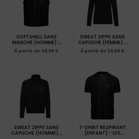
SOFTSHELL SANS
SWEAT ZIPPE SANS
MANCHE (HOMME) –
CAPUCHE (FEMME) -
LES ÉCURIES D'ELENDIL
LES ÉCURIES D'ELENDIL
À partir de
49,99
€
À partir de
39,99
€
- NOIR - RS232
- NOIR - 021039
SWEAT ZIPPE SANS
T-SHIRT RESPIRANT
CAPUCHE (HOMME) -
(ENFANT) - LES
LES ÉCURIES D'ELENDIL
ÉCURIES D'ELENDIL -