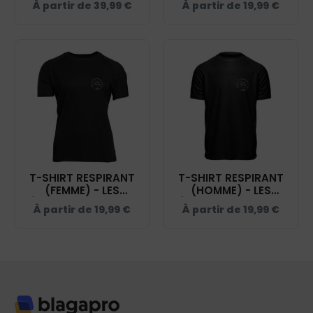
À partir de
39,99
€
À partir de
19,99
€
- NOIR - 021038
NOIR - IB302
T-SHIRT RESPIRANT
T-SHIRT RESPIRANT
(FEMME) - LES
(HOMME) - LES
ÉCURIES D'ELENDIL -
ÉCURIES D'ELENDIL -
À partir de
19,99
€
À partir de
19,99
€
NOIR - IB301
NOIR - IB300