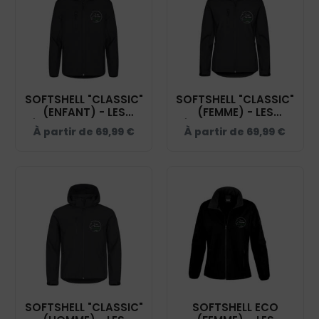
SOFTSHELL "CLASSIC"
SOFTSHELL "CLASSIC"
(ENFANT) - LES
(FEMME) - LES
ÉCURIES D'ELENDIL -
ÉCURIES D'ELENDIL -
À partir de
69,99
€
À partir de
69,99
€
NOIR - 0200909
NOIR - 0200917
SOFTSHELL "CLASSIC"
SOFTSHELL ECO