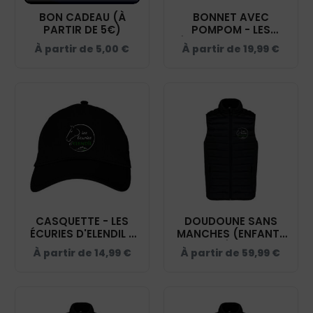
BON CADEAU (À
BONNET AVEC
PARTIR DE 5€)
POMPOM - LES
ÉCURIES D'ELENDIL -
À partir de
5,00
€
À partir de
19,99
€
NOIR - BF426
CASQUETTE - LES
DOUDOUNE SANS
ÉCURIES D'ELENDIL -
MANCHES (ENFANT)
NOIR - BF015
- LES ÉCURIES
À partir de
14,99
€
À partir de
59,99
€
D'ELENDIL - NOIR -
K6115