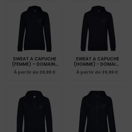
SWEAT A CAPUCHE
SWEAT A CAPUCHE
(FEMME) – DOMAINE
(HOMME) - DOMAINE
ÉQUESTRE GLARIS -
ÉQUESTRE GLARIS -
À partir de
39,99
€
À partir de
39,99
€
NAVY - BCW34B
NAVY - BCU33B