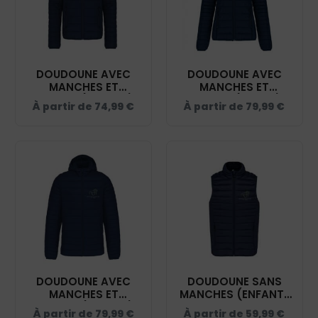
DOUDOUNE AVEC
DOUDOUNE AVEC
MANCHES ET
MANCHES ET
CAPUCHE (ENFANT) -
CAPUCHE (FEMME) -
À partir de
74,99
€
À partir de
79,99
€
DOMAINE ÉQUESTRE
DOMAINE ÉQUESTRE
GLARIS - NAVY -
GLARIS - NAVY - K6111
K6112
DOUDOUNE AVEC
DOUDOUNE SANS
MANCHES ET
MANCHES (ENFANT)
CAPUCHE (HOMME) -
- DOMAINE ÉQUESTRE
À partir de
79,99
€
À partir de
59,99
€