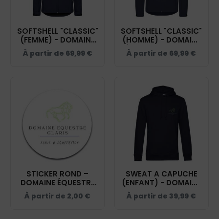
SOFTSHELL "CLASSIC"
SOFTSHELL "CLASSIC"
(FEMME) - DOMAINE
(HOMME) - DOMAINE
ÉQUESTRE GLARIS -
ÉQUESTRE GLARIS -
À partir de
69,99
€
À partir de
69,99
€
NAVY - 0200917
NAVY - 0200912
STICKER ROND –
SWEAT A CAPUCHE
DOMAINE ÉQUESTRE
(ENFANT) - DOMAINE
GLARIS – STI001
ÉQUESTRE GLARIS -
À partir de
2,00
€
À partir de
39,99
€
NAVY - K477