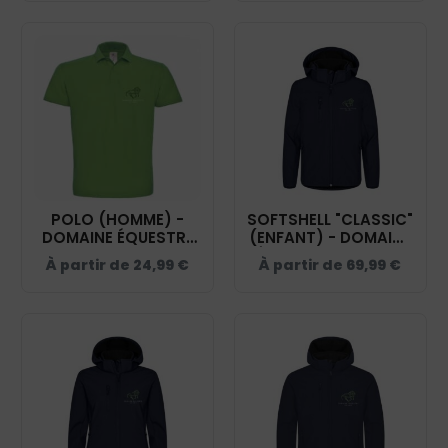
POLO (HOMME) -
SOFTSHELL "CLASSIC"
DOMAINE ÉQUESTRE
(ENFANT) - DOMAINE
GLARIS - BCID1
ÉQUESTRE GLARIS -
À partir de
24,99
€
À partir de
69,99
€
NAVY - 0200909