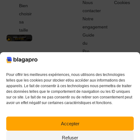
Nous
Cookies
Bien
contacter
choisir
Notre
sa
engagement
taille
Guide
du
Pro
© 2022 - 2024 Blagapro. Tous droits réservés. Textiles
personnalisés à Orléans
Pour offrir les meilleures expériences, nous utilisons des technologies
telles que les cookies pour stocker et/ou accéder aux informations des
appareils. Le fait de consentir à ces technologies nous permettra de traiter
des données telles que le comportement de navigation ou les ID uniques
sur ce site. Le fait de ne pas consentir ou de retirer son consentement peut
avoir un effet négatif sur certaines caractéristiques et fonctions.
Accepter
Refuser