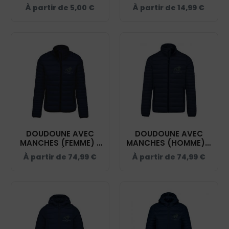
GLARIS - NAVY -
À partir de
5,00
€
À partir de
14,99
€
BF015
DOUDOUNE AVEC
DOUDOUNE AVEC
MANCHES (FEMME) -
MANCHES (HOMME) -
DOMAINE ÉQUESTRE
DOMAINE ÉQUESTRE
À partir de
74,99
€
À partir de
74,99
€
GLARIS - NAVY -
GLARIS - NAVY -
K6121
K6120