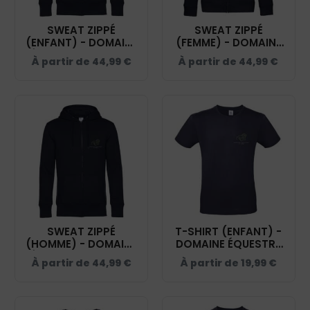
SWEAT ZIPPÉ
SWEAT ZIPPÉ
(ENFANT) - DOMAINE
(FEMME) - DOMAINE
ÉQUESTRE GLARIS -
ÉQUESTRE GLARIS -
À partir de
44,99
€
À partir de
44,99
€
NAVY - K455
NAVY - BCW03Q
SWEAT ZIPPÉ
T-SHIRT (ENFANT) -
(HOMME) - DOMAINE
DOMAINE ÉQUESTRE
ÉQUESTRE GLARIS -
GLARIS - NAVY -
À partir de
44,99
€
À partir de
19,99
€
NAVY - BCU03K
BC03TK