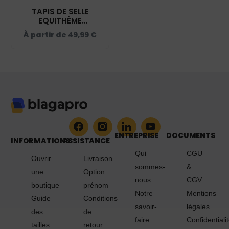
TAPIS DE SELLE
EQUITHÈME
"POLYFUN" -
À partir de
49,99
€
DOMAINE ÉQUESTRE
GLARIS – NAVY -
20444
ENTREPRISE
DOCUMENTS
INFORMATIONS
ASSISTANCE
Qui
CGU
Ouvrir
Livraison
sommes-
&
une
Option
nous
CGV
boutique
prénom
Notre
Mentions
Guide
Conditions
savoir-
légales
des
de
faire
Confidentiali
tailles
retour