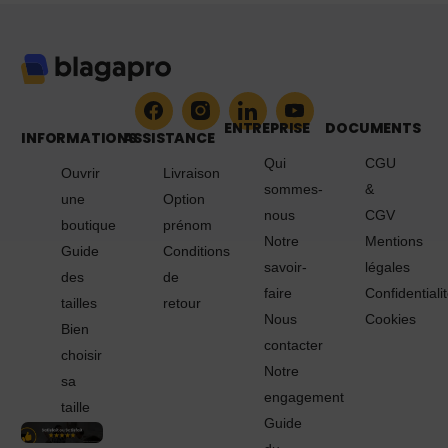
ENTREPRISE
DOCUMENTS
INFORMATIONS
ASSISTANCE
Qui
CGU
Ouvrir
Livraison
sommes-
&
une
Option
nous
CGV
boutique
prénom
Notre
Mentions
Guide
Conditions
savoir-
légales
des
de
faire
Confidentiali
tailles
retour
Nous
Cookies
Bien
contacter
choisir
Notre
sa
engagement
taille
Guide