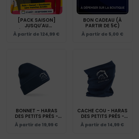
[PACK SAISON]
BON CADEAU (À
JUSQU'AU
PARTIR DE 5€)
05/04/2026 – POLO,
À partir de
124,99
€
À partir de
5,00
€
SWEAT, DOUDOUNE
SANS MANCHES –
HARAS DES PETITS
PRÉS - NAVY -
PACK003
BONNET – HARAS
CACHE COU - HARAS
DES PETITS PRÉS -
DES PETITS PRÉS -
NAVY - BF045
NAVY - BF900
À partir de
19,99
€
À partir de
14,99
€