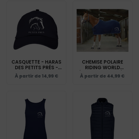
CASQUETTE - HARAS
CHEMISE POLAIRE
DES PETITS PRÉS -
RIDING WORLD
NAVY - BF015
(AVEC ATTACHES) -
À partir de
14,99
€
À partir de
44,99
€
HARAS DES PETITS
PRÉS - NAVY -
400637