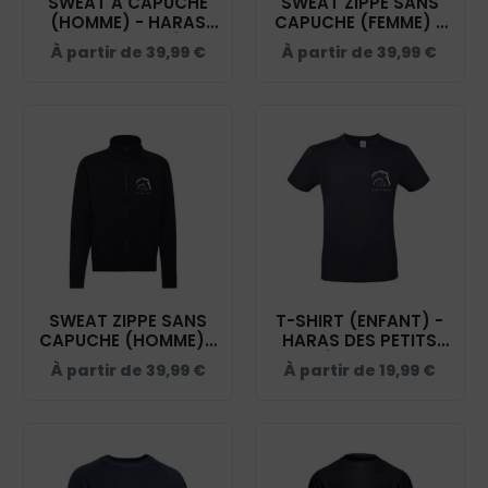
SWEAT A CAPUCHE
SWEAT ZIPPE SANS
(HOMME) - HARAS
CAPUCHE (FEMME) -
DES PETITS PRÉS -
HARAS DES PETITS
À partir de
39,99
€
À partir de
39,99
€
NAVY - BCU33B
PRÉS - NAVY - 021039
SWEAT ZIPPE SANS
T-SHIRT (ENFANT) -
CAPUCHE (HOMME) -
HARAS DES PETITS
HARAS DES PETITS
PRÉS - NAVY -
À partir de
39,99
€
À partir de
19,99
€
PRÉS - NAVY - 021038
BC03TK