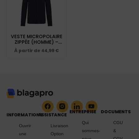
VESTE MICROPOLAIRE
ZIPPÉE (HOMME) –
HARAS DES PETITS
À partir de
44,99
€
PRÉS - NAVY – K911
ENTREPRISE
DOCUMENTS
INFORMATIONS
ASSISTANCE
Qui
CGU
Ouvrir
Livraison
sommes-
&
une
Option
nous
CGV