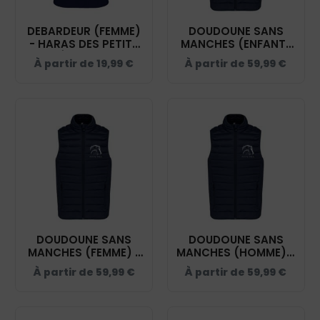
DEBARDEUR (FEMME)
DOUDOUNE SANS
- HARAS DES PETITS
MANCHES (ENFANT)
PRÉS - NAVY -
- HARAS DES PETITS
À partir de
19,99
€
À partir de
59,99
€
K3024IC
PRÉS - NAVY - K6115
DOUDOUNE SANS
DOUDOUNE SANS
MANCHES (FEMME) -
MANCHES (HOMME) -
HARAS DES PETITS
HARAS DES PETITS
À partir de
59,99
€
À partir de
59,99
€
PRÉS - NAVY - K6114
PRÉS - NAVY - K6113