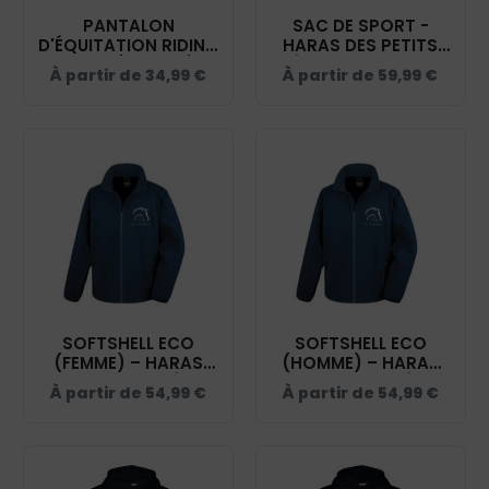
PANTALON
SAC DE SPORT -
D'ÉQUITATION RIDING
HARAS DES PETITS
WORLD (HOMME) -
PRÉS - NAVY - QD70S
À partir de
34,99
€
À partir de
59,99
€
HARAS DES PETITS
PRÉS - NAVY -
989404
SOFTSHELL ECO
SOFTSHELL ECO
(FEMME) – HARAS
(HOMME) – HARAS
DES PETITS PRÉS -
DES PETITS PRÉS -
À partir de
54,99
€
À partir de
54,99
€
NAVY - R231F
NAVY - RS231