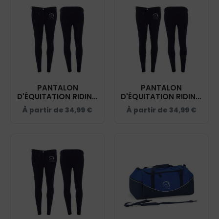
PANTALON
PANTALON
D'ÉQUITATION RIDING
D'ÉQUITATION RIDING
WORLD (ENFANT) -
WORLD (FEMME) -
À partir de
34,99
€
À partir de
34,99
€
HARAS DES PETITS
HARAS DES PETITS
PRÉS - NAVY -
PRÉS - NAVY -
989400
989402