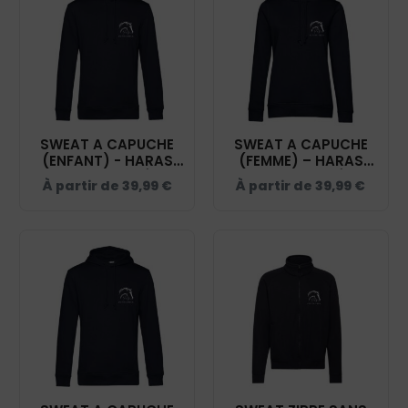
SWEAT A CAPUCHE
SWEAT A CAPUCHE
(ENFANT) - HARAS
(FEMME) – HARAS
DES PETITS PRÉS -
DES PETITS PRÉS -
À partir de
39,99
€
À partir de
39,99
€
NAVY - K477
NAVY - BCW34B