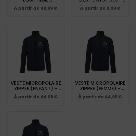
"POLYFUN" - HARAS
NAVY - WM101
À partir de
49,99
€
À partir de
9,99
€
DES PETITS PRÉS -
NAVY - 20444
VESTE MICROPOLAIRE
VESTE MICROPOLAIRE
ZIPPÉE (ENFANT) –
ZIPPÉE (FEMME) –
HARAS DES PETITS
HARAS DES PETITS
À partir de
44,99
€
À partir de
44,99
€
PRÉS - NAVY – K920
PRÉS - NAVY – K907