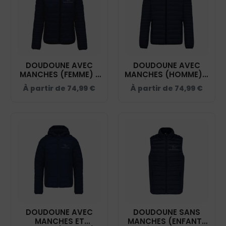
DOUDOUNE AVEC
DOUDOUNE AVEC
MANCHES (FEMME) -
MANCHES (HOMME) -
ÉCURIE DEUX
ÉCURIE DEUX
À partir de
74,99
€
À partir de
74,99
€
FONTAINES - NAVY -
FONTAINES - NAVY-
K6121
K6120
DOUDOUNE AVEC
DOUDOUNE SANS
MANCHES ET
MANCHES (ENFANT)