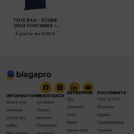
TOTE BAG - ÉCURIE
DEUX FONTAINES -
NAVY- WM101
À partir de
9,99
€
ENTREPRISE
DOCUMENTS
INFORMATIONS
ASSISTANCE
Qui
CGU & CGV
Ouvrir une
Livraison
sommes-
Mentions
boutique
Option
nous
légales
Guide des
prénom
Notre
Confidentialité
tailles
Conditions
savoir-faire
Cookies
Bien choisir
de retour