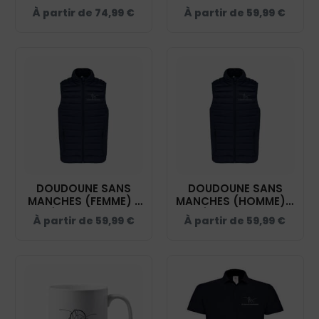
CAPUCHE (ENFANT) -
- ÉCURIE DEUX
À partir de
74,99
€
À partir de
59,99
€
ÉCURIE DEUX
FONTAINES - NAVY -
FONTAINES - NAVY -
K6115
K6112
DOUDOUNE SANS
DOUDOUNE SANS
MANCHES (FEMME) -
MANCHES (HOMME) -
ÉCURIE DEUX
ÉCURIE DEUX
À partir de
59,99
€
À partir de
59,99
€
FONTAINES - NAVY -
FONTAINES - NAVY -
K6114
K6113