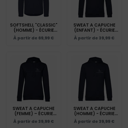
SOFTSHELL "CLASSIC"
SWEAT A CAPUCHE
(HOMME) - ÉCURIE
(ENFANT) - ÉCURIE
DEUX FONTAINES -
DEUX FONTAINES -
À partir de
69,99
€
À partir de
39,99
€
NAVY - 0200912
NAVY - K477
SWEAT A CAPUCHE
SWEAT A CAPUCHE
(FEMME) – ÉCURIE
(HOMME) - ÉCURIE
DEUX FONTAINES -
DEUX FONTAINES -
À partir de
39,99
€
À partir de
39,99
€
NAVY - BCW34B
NAVY - BCU33B