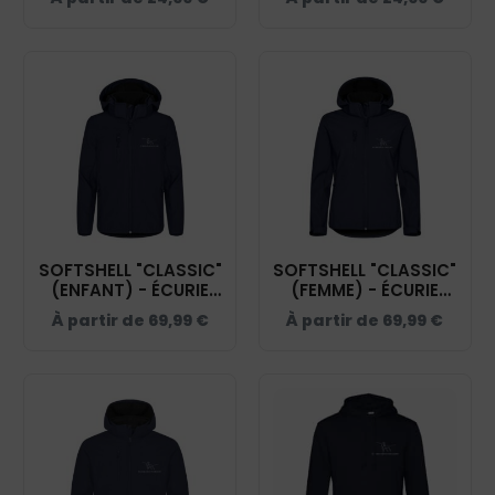
BCI1F
BCID1
SOFTSHELL "CLASSIC"
SOFTSHELL "CLASSIC"
(ENFANT) - ÉCURIE
(FEMME) - ÉCURIE
DEUX FONTAINES -
DEUX FONTAINES -
À partir de
69,99
€
À partir de
69,99
€
NAVY - 0200909
NAVY - 0200917