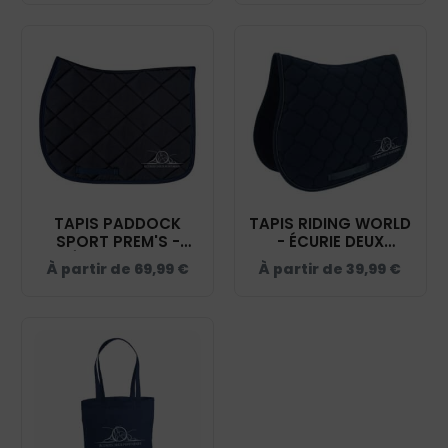
TAPIS PADDOCK
TAPIS RIDING WORLD
SPORT PREM'S -
- ÉCURIE DEUX
ÉCURIE DEUX
FONTAINES - NAVY -
À partir de
69,99
€
À partir de
39,99
€
FONTAINES - NAVY -
20453
20474