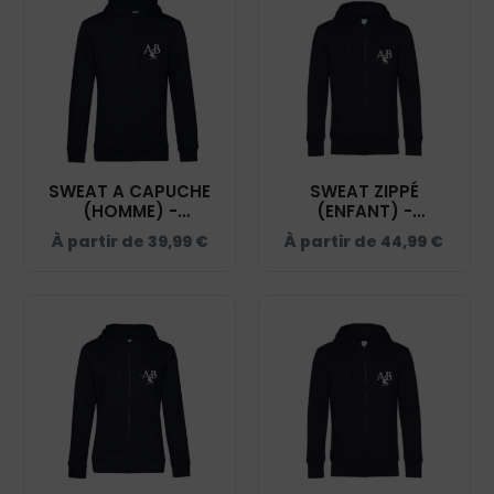
SWEAT A CAPUCHE
SWEAT ZIPPÉ
(HOMME) -
(ENFANT) -
AB.EQUITATION -
AB.EQUITATION -
À partir de
39,99
€
À partir de
44,99
€
NAVY - BCU33B
NAVY - K455