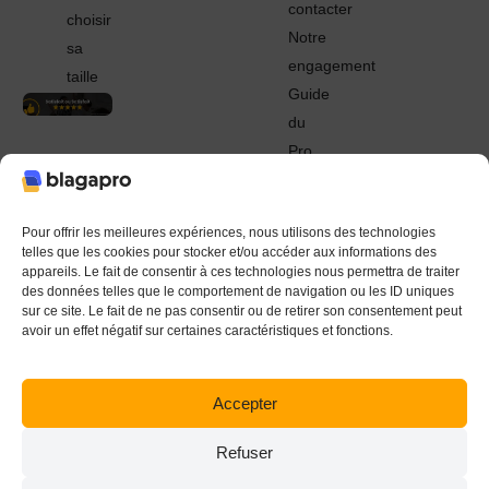
contacter
choisir
Notre
sa
engagement
taille
Guide
du
Pro
© 2022 - 2024 Blagapro. Tous droits réservés. Textiles
personnalisés à Orléans
Pour offrir les meilleures expériences, nous utilisons des technologies
telles que les cookies pour stocker et/ou accéder aux informations des
appareils. Le fait de consentir à ces technologies nous permettra de traiter
des données telles que le comportement de navigation ou les ID uniques
sur ce site. Le fait de ne pas consentir ou de retirer son consentement peut
avoir un effet négatif sur certaines caractéristiques et fonctions.
Accepter
Refuser