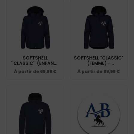
SOFTSHELL
SOFTSHELL "CLASSIC"
''CLASSIC'' (ENFANT)
(FEMME) -
- AB.EQUITATION -
AB.EQUITATION -
À partir de
69,99
€
À partir de
69,99
€
NAVY - 0200909
NAVY - 0200917