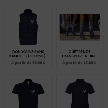
DOUDOUNE SANS
GUÊTRES DE
MANCHES (HOMME) -
TRANSPORT RIDING
AB.EQUITATION -
WORLD BASSES -
À partir de
59,99
€
À partir de
38,99
€
NAVY - K6113
AB.EQUITATION -
NAVY - 402004