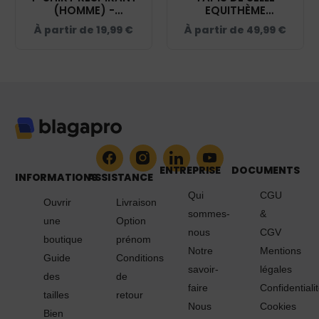
(HOMME) -
EQUITHÈME
AB.EQUITATION -
"POLYFUN" -
À partir de
19,99
€
À partir de
49,99
€
NAVY - IB300
AB.EQUITATION -
NAVY - 20444
ENTREPRISE
DOCUMENTS
INFORMATIONS
ASSISTANCE
Qui
CGU
Ouvrir
Livraison
sommes-
&
une
Option
nous
CGV
boutique
prénom
Notre
Mentions
Guide
Conditions
savoir-
légales
des
de
faire
Confidentiali
tailles
retour
Nous
Cookies
Bien