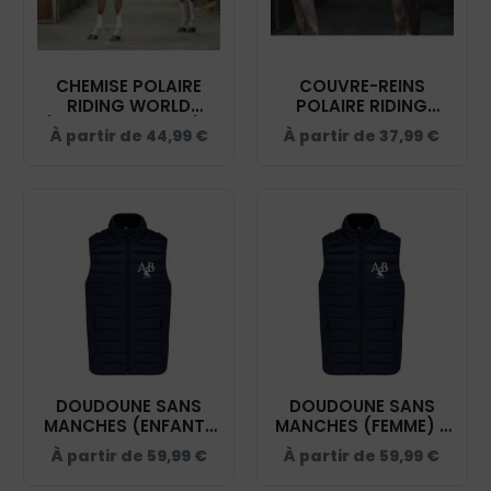
CHEMISE POLAIRE
COUVRE-REINS
RIDING WORLD
POLAIRE RIDING
(AVEC ATTACHES) -
WORLD -
À partir de
44,99
€
À partir de
37,99
€
AB.EQUITATION -
AB.EQUITATION -
MARINE/BLEU CIEL -
NAVY - 400154
400637
DOUDOUNE SANS
DOUDOUNE SANS
MANCHES (ENFANT)
MANCHES (FEMME) -
- AB.EQUITATION -
AB.EQUITATION -
À partir de
59,99
€
À partir de
59,99
€
NAVY - K6115
NAVY - K6114