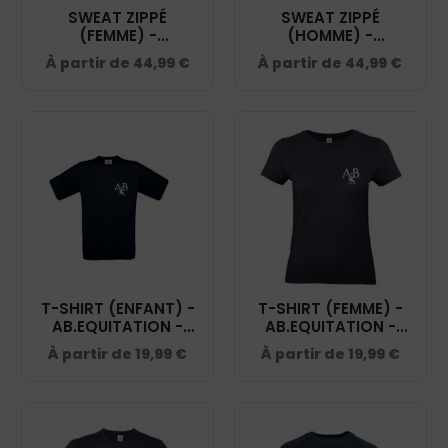
SWEAT ZIPPÉ
SWEAT ZIPPÉ
(FEMME) -
(HOMME) -
AB.EQUITATION -
AB.EQUITATION -
À partir de
44,99
€
À partir de
44,99
€
NAVY - BCW03Q
NAVY - BCU03K
T-SHIRT (ENFANT) -
T-SHIRT (FEMME) -
AB.EQUITATION -
AB.EQUITATION -
BC03TK
BC04T
À partir de
19,99
€
À partir de
19,99
€