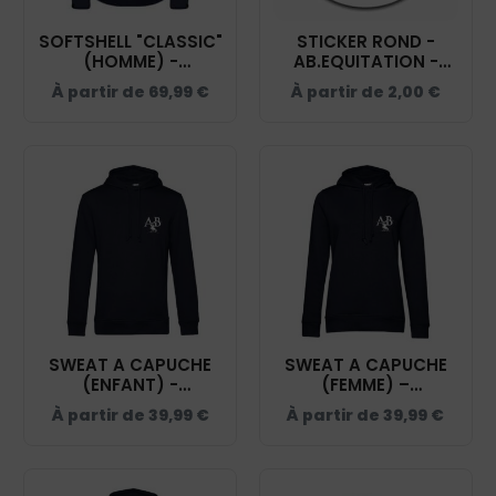
SOFTSHELL "CLASSIC"
STICKER ROND -
(HOMME) -
AB.EQUITATION -
AB.EQUITATION -
STI001
À partir de
69,99
€
À partir de
2,00
€
NAVY - 0200912
SWEAT A CAPUCHE
SWEAT A CAPUCHE
(ENFANT) -
(FEMME) –
AB.EQUITATION -
AB.EQUITATION -
À partir de
39,99
€
À partir de
39,99
€
NAVY - K477
NAVY - BCW34B