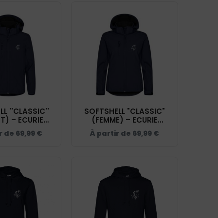
L ''CLASSIC''
SOFTSHELL "CLASSIC"
CURIE
(FEMME) – ECURIE
T - NAVY -
THIBAUT - NAVY -
ir de
69,99
€
À partir de
69,99
€
200909
0200917