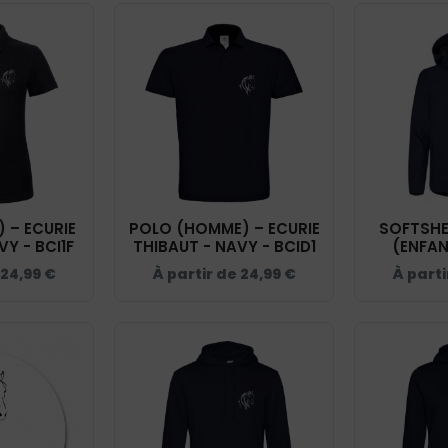
 – ECURIE
POLO (HOMME) – ECURIE
SOFTSHEL
VY - BCI1F
THIBAUT - NAVY - BCID1
(ENFANT) – E
THIBAU
24,99
€
À partir de
24,99
€
À part
0