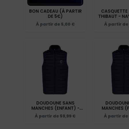
BON CADEAU (À PARTIR
CASQUETTE – ECURIE
DE 5€)
À partir de
5,00
€
À partir d
DOUDOUNE SANS
DOUDOUNE
MANCHES (ENFANT) -
MANCHES (F
ECURIE THIBAUT - NAVY -
ECURIE THIBAU
À partir de
59,99
€
À partir de
K6115
K611