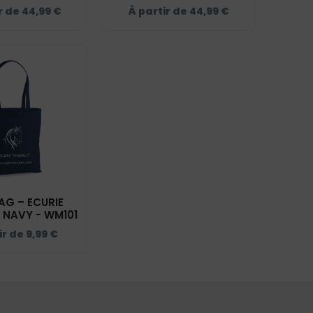
K455
BCW03Q
r de
44,99
€
À partir de
44,99
€
AG – ECURIE
 NAVY - WM101
ir de
9,99
€