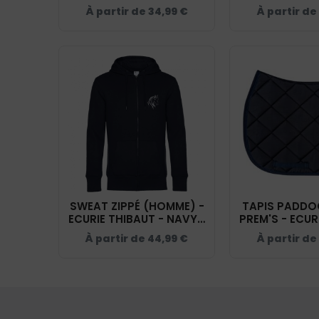
THIBAUT - NAVY - ID332K
THIBAUT -
À partir de
34,99
€
À partir de
BCW0
SWEAT ZIPPÉ (HOMME) -
TAPIS PADDO
ECURIE THIBAUT - NAVY -
PREM'S - ECUR
BCU03K
– NAVY -
À partir de
44,99
€
À partir de