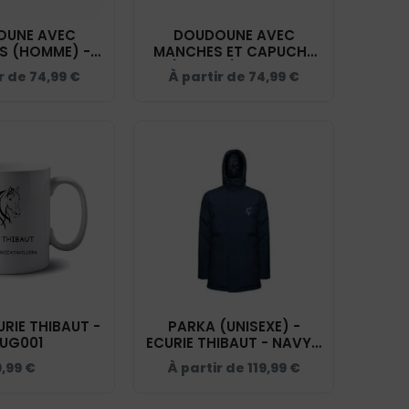
OUNE AVEC
DOUDOUNE AVEC
S (HOMME) -
MANCHES ET CAPUCHE
IBAUT - NAVY -
(ENFANT) - ECURIE
r de
74,99
€
À partir de
74,99
€
K6120
THIBAUT - NAVY - K6112
RIE THIBAUT -
PARKA (UNISEXE) -
UG001
ECURIE THIBAUT - NAVY -
PK543
9,99
€
À partir de
119,99
€