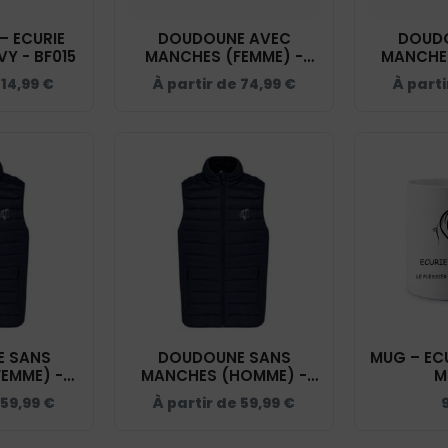
DOUDOUNE AVEC
DOUD
THIBAUT - NAVY - BF015
MANCHES (FEMME) -
MANCHE
ECURIE THIBAUT - NAVY -
ECURIE TH
e
14,99
€
À partir de
74,99
€
À parti
K6121
 SANS
DOUDOUNE SANS
MUG – ECU
EMME) -
MANCHES (HOMME) -
M
T - NAVY -
ECURIE THIBAUT - NAVY -
59,99
€
À partir de
59,99
€
4
K6113