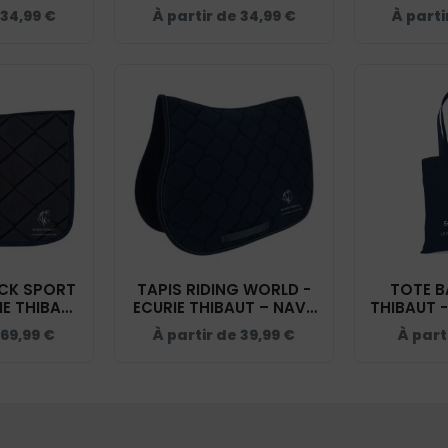
 NAVY -
THIBAUT - NAVY -
34,99
€
À partir de
34,99
€
À parti
1Q
BCU01K
CK SPORT
TAPIS RIDING WORLD -
TOTE B
IE THIBAUT
ECURIE THIBAUT – NAVY
THIBAUT -
 20474
- 20453
69,99
€
À partir de
39,99
€
À part