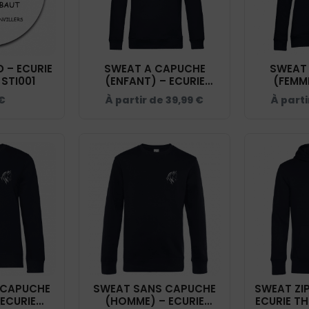
 – ECURIE
SWEAT A CAPUCHE
SWEAT
 STI001
(ENFANT) – ECURIE
(FEMME
THIBAUT - NAVY - K477
THIBAU
€
À partir de
39,99
€
À part
B
 CAPUCHE
SWEAT SANS CAPUCHE
SWEAT ZIP
 ECURIE
(HOMME) – ECURIE
ECURIE TH