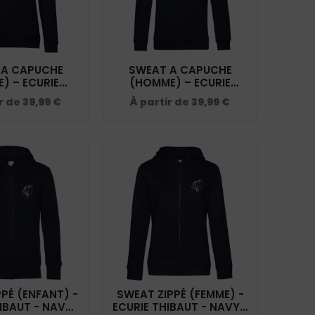
 A CAPUCHE
SWEAT A CAPUCHE
) – ECURIE
(HOMME) – ECURIE
T - NAVY -
THIBAUT - NAVY -
ir de
39,99
€
À partir de
39,99
€
CW34B
BCU33B
PÉ (ENFANT) -
SWEAT ZIPPÉ (FEMME) -
IBAUT - NAVY-
ECURIE THIBAUT - NAVY -