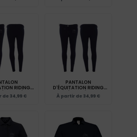
NAVY - K6121
NTALON
PANTALON
ATION RIDING
D'ÉQUITATION RIDING
(ENFANT) -
WORLD (FEMME) - ECURIE
r de
34,99
€
À partir de
34,99
€
S 7 VALLÉES -
DES 7 VALLÉES - NAVY -
 - 989400
989402