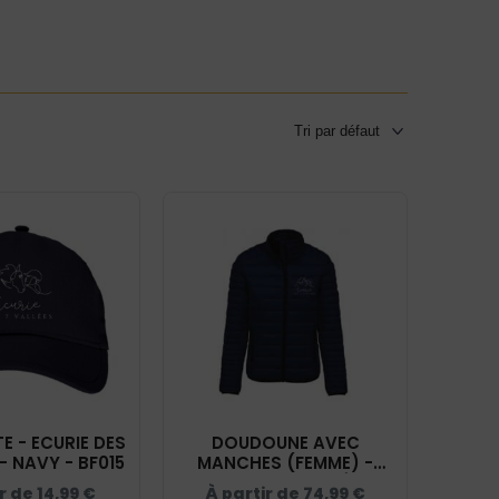
 - ECURIE DES
DOUDOUNE AVEC
- NAVY - BF015
MANCHES (FEMME) -
ECURIE DES 7 VALLÉES -
ir de
14,99
€
À partir de
74,99
€