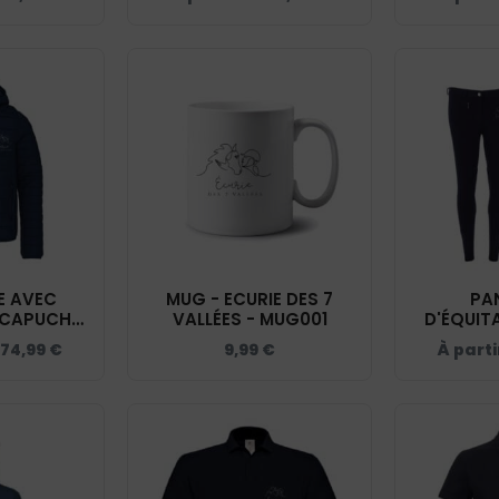
 AVEC
MUG - ECURIE DES 7
PA
 CAPUCHE
VALLÉES - MUG001
D'ÉQUIT
URIE DES 7
WORLD 
74,99
€
9,99
€
À parti
Y - K6112
ECURIE DE
NAVY