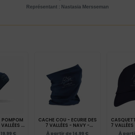
Représentant : Nastasia Mersseman
C POMPOM
CACHE COU - ECURIE DES
CASQUETTE
 VALLÉES -
7 VALLÉES - NAVY -
7 VALLÉES 
BF426
BF900
e
19,99
€
À partir de
14,99
€
À part