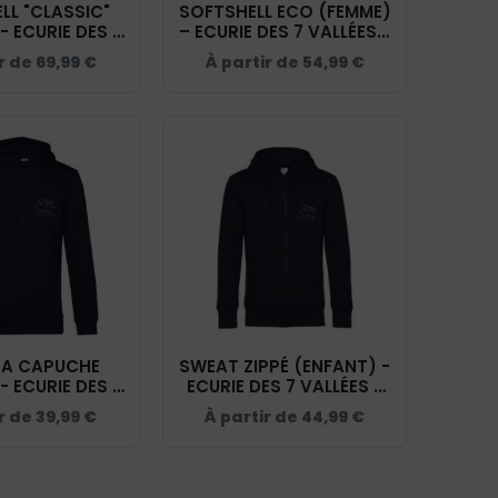
LL "CLASSIC"
SOFTSHELL ECO (FEMME)
 ECURIE DES 7
– ECURIE DES 7 VALLÉES -
S - NAVY -
NAVY - R231F
ir de
69,99
€
À partir de
54,99
€
200912
 A CAPUCHE
SWEAT ZIPPÉ (ENFANT) -
 ECURIE DES 7
ECURIE DES 7 VALLÉES -
S - NAVY -
NAVY - K455
ir de
39,99
€
À partir de
44,99
€
CU33B