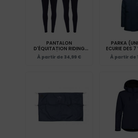
PANTALON
PARKA (UNI
D'ÉQUITATION RIDING
ECURIE DES 7 
WORLD (HOMME) -
NAVY - 
À partir de
34,99
€
À partir de
ECURIE DES 7 VALLÉES -
NAVY - 989404