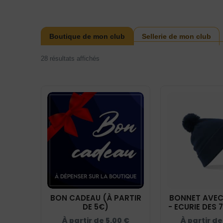
Boutique de mon club
Sellerie de mon club
28 résultats affichés
BON CADEAU (À PARTIR
BONNET AVE
DE 5€)
- ECURIE DES 7
NAVY - 
À partir de
5,00
€
À partir d