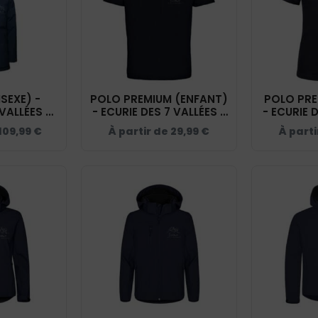
SEXE) -
POLO PREMIUM (ENFANT)
POLO PRE
VALLÉES -
- ECURIE DES 7 VALLÉES -
- ECURIE 
PK543
NAVY - K249
NAVY
109,99
€
À partir de
29,99
€
À part