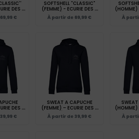
CLASSIC''
SOFTSHELL "CLASSIC"
SOFTSHE
URIE DES 7
(FEMME) - ECURIE DES 7
(HOMME) -
 NAVY -
VALLÉES - NAVY -
VALLÉE
69,99
€
À partir de
69,99
€
À part
09
0200917
0
APUCHE
SWEAT A CAPUCHE
SWEAT
URIE DES 7
(FEMME) – ECURIE DES 7
(HOMME) -
VY - K477
VALLÉES - NAVY -
VALLÉE
39,99
€
À partir de
39,99
€
À part
BCW34B
B