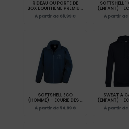
RIDEAU OU PORTE DE
SOFTSHELL ''
BOX EQUITHÈME PREMIUM
(ENFANT) - EC
- ECURIE DES 7 VALLÉES -
VALLÉES -
À partir de
68,99
€
À partir de
NAVY - RP001
02009
SOFTSHELL ECO
SWEAT A C
(HOMME) – ECURIE DES 7
(ENFANT) - EC
VALLÉES - NAVY - RS231
VALLÉES - NA
À partir de
54,99
€
À partir de