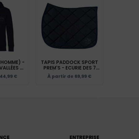
(HOMME) -
TAPIS PADDOCK SPORT
VALLÉES -
PREM'S - ECURIE DES 7
CU03K
VALLÉES - NAVY - 20474
44,99
€
À partir de
69,99
€
ANCE
ENTREPRISE