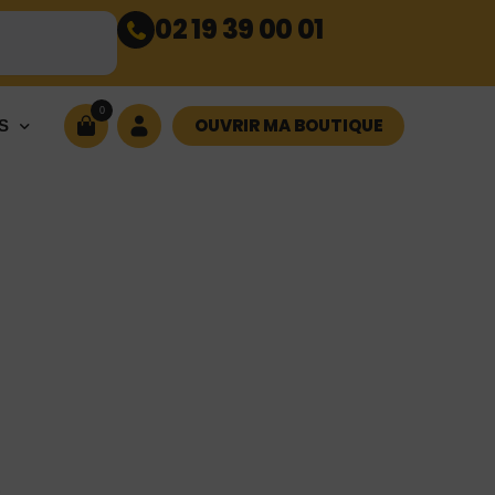
02 19 39 00 01
0
OUVRIR MA BOUTIQUE
S
E