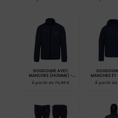
DOUDOUNE AVEC
DOUDOUNE
MANCHES (HOMME) -
MANCHES ET
ECURIE DES 7 VALLÉES -
(ENFANT) - EC
À partir de
74,99
€
À partir de
NAVY - K6120
VALLÉES - NAV