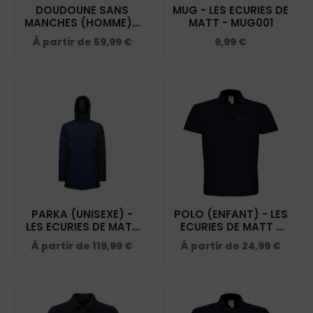
DOUDOUNE SANS
MUG - LES ECURIES DE
MANCHES (HOMME) -
MATT - MUG001
LES ECURIES DE MATT
À partir de
59,99
€
9,99
€
- NAVY - K6113
PARKA (UNISEXE) -
POLO (ENFANT) - LES
LES ECURIES DE MATT
ECURIES DE MATT -
- NAVY - PK543
NAVY - BCK424
À partir de
119,99
€
À partir de
24,99
€