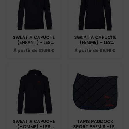
SWEAT A CAPUCHE
SWEAT A CAPUCHE
(ENFANT) - LES
(FEMME) – LES
ECURIES DE MATT -
ECURIES DE MATT -
À partir de
39,99
€
À partir de
39,99
€
NAVY - K477
NAVY - BCW34B
SWEAT A CAPUCHE
TAPIS PADDOCK
(HOMME) - LES
SPORT PREM'S - LES