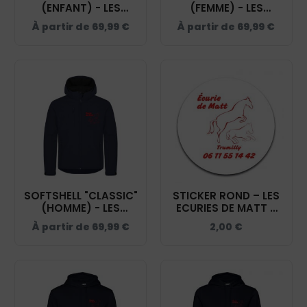
(ENFANT) - LES
(FEMME) - LES
ECURIES DE MATT -
ECURIES DE MATT -
À partir de
69,99
€
À partir de
69,99
€
NAVY - 0200909
NAVY - 0200917
SOFTSHELL "CLASSIC"
STICKER ROND – LES
(HOMME) - LES
ECURIES DE MATT –
ECURIES DE MATT -
STI001
À partir de
69,99
€
2,00
€
NAVY - 0200912