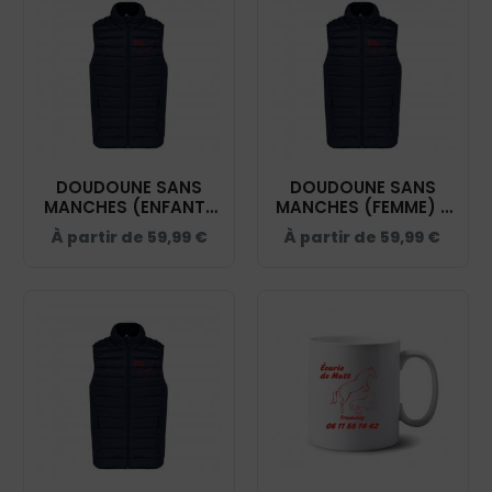
DOUDOUNE SANS
DOUDOUNE SANS
MANCHES (ENFANT)
MANCHES (FEMME) -
- LES ECURIES DE
LES ECURIES DE MATT
À partir de
59,99
€
À partir de
59,99
€
MATT - NAVY - K6115
- NAVY - K6114