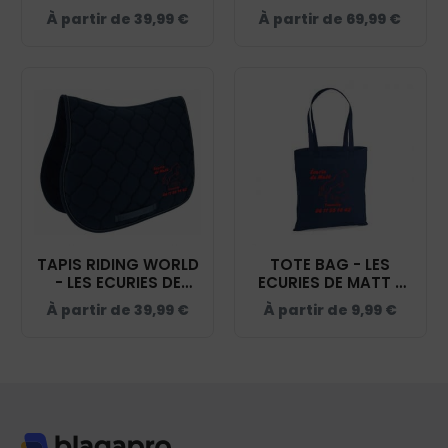
ECURIES DE MATT -
ECURIES DE MATT -
À partir de
39,99
€
À partir de
69,99
€
NAVY - BCU33B
NAVY - 20474
TAPIS RIDING WORLD
TOTE BAG - LES
- LES ECURIES DE
ECURIES DE MATT -
MATT - NAVY -
NAVY - WM101
À partir de
39,99
€
À partir de
9,99
€
20453