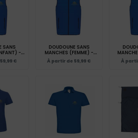
 SANS
DOUDOUNE SANS
DOUD
NFANT) -
MANCHES (FEMME) -
MANCHE
AUT SILLY
DOMAINE DU HAUT SILLY
DOMAINE 
59,99
€
À partir de
59,99
€
À part
- K6115
- BLEU ROI - K6114
- BLEU