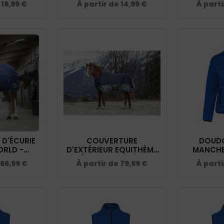
e
19,99
€
À partir de
14,99
€
À parti
D'ÉCURIE
COUVERTURE
DOUD
ORLD -
D'EXTÉRIEUR EQUITHÈME
MANCHE
AUT SILLY
[TYREX 600 D) -
DOMAINE 
66,99
€
À partir de
79,99
€
À parti
/BLEU CIEL
DOMAINE DU HAUT SILLY
- BLEU
505
- MARINE/GRIS - 400911