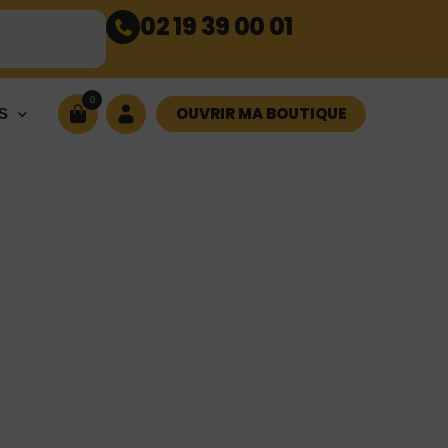
02 19 39 00 01
0
OUVRIR MA BOUTIQUE
S