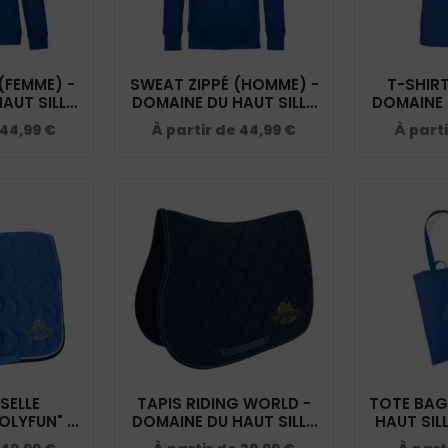
(FEMME) -
SWEAT ZIPPÉ (HOMME) -
T-SHIRT
AUT SILLY
DOMAINE DU HAUT SILLY
DOMAINE 
- BCW03Q
- BLEU ROI - BCU03K
- BLEU 
44,99
€
À partir de
44,99
€
À part
SELLE
TAPIS RIDING WORLD -
TOTE BAG
OLYFUN" -
DOMAINE DU HAUT SILLY
HAUT SILL
AUT SILLY
- NAVY - 20453