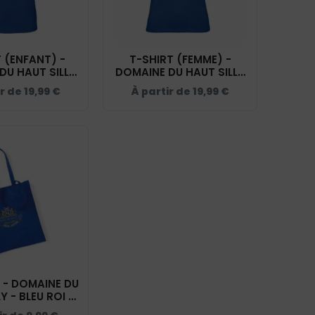
 (ENFANT) -
T-SHIRT (FEMME) -
DU HAUT SILLY
DOMAINE DU HAUT SILLY
ROI - BC03TK
- BLEU ROI - BC04T
ir de
19,99
€
À partir de
19,99
€
 - DOMAINE DU
Y - BLEU ROI -
WM101