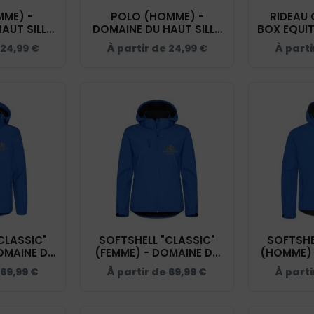
MME) -
POLO (HOMME) -
RIDEAU 
AUT SILLY
DOMAINE DU HAUT SILLY
BOX EQUI
- BCI1F
- BLEU ROI - BCID1
- DOMA
24,99
€
À partir de
24,99
€
À part
SILLY -
CLASSIC"
SOFTSHELL "CLASSIC"
SOFTSHE
OMAINE DU
(FEMME) - DOMAINE DU
(HOMME) 
BLEU ROI -
HAUT SILLY - BLEU ROI -
HAUT SILL
69,99
€
À partir de
69,99
€
À part
09
0200917
0