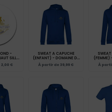
ROND -
SWEAT A CAPUCHE
SWEAT
AUT SILLY
(ENFANT) - DOMAINE DU
(FEMME) 
01
HAUT SILLY - BLEU ROI -
HAUT SILL
e
2,00
€
À partir de
39,99
€
À part
K477
B