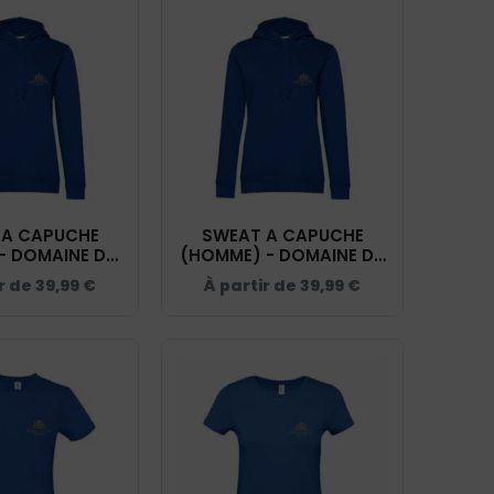
 A CAPUCHE
SWEAT A CAPUCHE
– DOMAINE DU
(HOMME) - DOMAINE DU
Y - BLEU ROI -
HAUT SILLY - BLEU ROI -
ir de
39,99
€
À partir de
39,99
€
CW34B
BCU33B