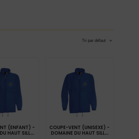
NT (ENFANT) -
COUPE-VENT (UNISEXE) -
DU HAUT SILLY
DOMAINE DU HAUT SILLY
 ROI - BC631
- BLEU ROI - BC630