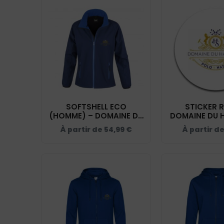
SOFTSHELL ECO
STICKER 
(HOMME) – DOMAINE DU
DOMAINE DU H
HAUT SILLY - BLEU ROI -
- STI0
À partir de
54,99
€
À partir d
RS231