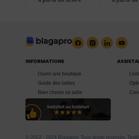
À partir de
19,99
€
À partir de
- BLEU ROI
INFORMATIONS
ASSIST
Ouvrir une boutique
Livr
Guide des tailles
Opt
Bien choisir sa taille
Cond
© 2022 - 2024 Blagapro. Tous droits réservés. Texti