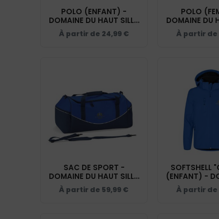
POLO (ENFANT) -
POLO (FE
DOMAINE DU HAUT SILLY
DOMAINE DU H
- BLEU ROI - BCK424
- BLEU ROI 
À partir de
24,99
€
À partir de
SAC DE SPORT -
SOFTSHELL "
DOMAINE DU HAUT SILLY
(ENFANT) - D
- BLEU ROI - QD70S
HAUT SILLY - 
À partir de
59,99
€
À partir de
02009