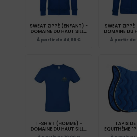
SWEAT ZIPPÉ (ENFANT) -
SWEAT ZIPPÉ 
DOMAINE DU HAUT SILLY
DOMAINE DU H
- BLEU ROI - K455
- BLEU ROI 
À partir de
44,99
€
À partir de
T-SHIRT (HOMME) -
TAPIS DE 
DOMAINE DU HAUT SILLY
EQUITHÈME "P
- BLEU ROI - BC03T
DOMAINE DU H