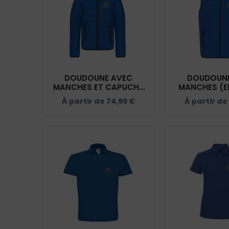
DOUDOUNE AVEC
DOUDOUNE
MANCHES ET CAPUCHE
MANCHES (E
(ENFANT) - DOMAINE DU
DOMAINE DU H
À partir de
74,99
€
À partir de
HAUT SILLY - BLEU ROI -
- BLEU ROI 
K6112