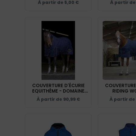
À partir de
5,00
€
À partir d
COUVERTURE D'ÉCURIE
COUVERTURE 
EQUITHÈME - DOMAINE
RIDING W
DU HAUT SILLY - NAVY -
DOMAINE DU H
À partir de
90,99
€
À partir de
40079
- BLEU MARINE
- 400