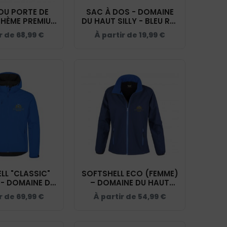
OU PORTE DE
SAC À DOS - DOMAINE
THÈME PREMIUM
DU HAUT SILLY - BLEU ROI
INE DU HAUT
- BM903
ir de
68,99
€
À partir de
19,99
€
 NAVY - RP001
LL "CLASSIC"
SOFTSHELL ECO (FEMME)
- DOMAINE DU
– DOMAINE DU HAUT
Y - BLEU ROI -
SILLY - BLEU ROI - R231F
ir de
69,99
€
À partir de
54,99
€
200912