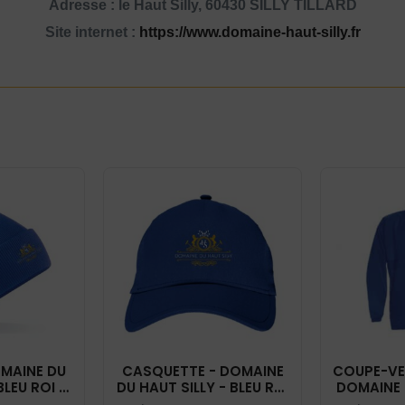
Adresse : le Haut Silly, 60430 SILLY TILLARD
Site internet :
https://www.domaine-haut-silly.fr
MAINE DU
CASQUETTE - DOMAINE
COUPE-VE
BLEU ROI -
DU HAUT SILLY - BLEU ROI
DOMAINE 
5
- BF015
- BLEU