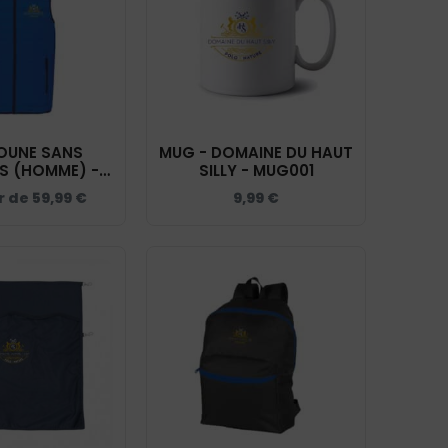
OUNE SANS
MUG - DOMAINE DU HAUT
S (HOMME) -
SILLY - MUG001
DU HAUT SILLY
ir de
59,99
€
9,99
€
 ROI - K6113