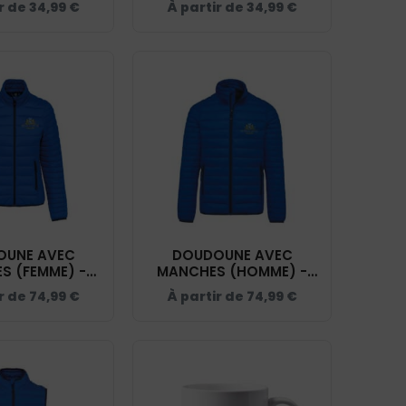
r de
34,99
€
À partir de
34,99
€
OUNE AVEC
DOUDOUNE AVEC
S (FEMME) -
MANCHES (HOMME) -
DU HAUT SILLY
DOMAINE DU HAUT SILLY
r de
74,99
€
À partir de
74,99
€
 ROI - K6121
- BLEU ROI - K6120