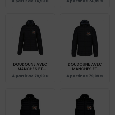
À partir de
74,99
€
À partir de
74,99
€
NOIR - K6120
ROBART PHILIPPE -
NOIR - K6112
DOUDOUNE AVEC
DOUDOUNE AVEC
MANCHES ET
MANCHES ET
CAPUCHE (FEMME) -
CAPUCHE (HOMME) -
À partir de
79,99
€
À partir de
79,99
€
ROBART PHILIPPE -
ROBART PHILIPPE -
NOIR - K6111
NOIR - K6110