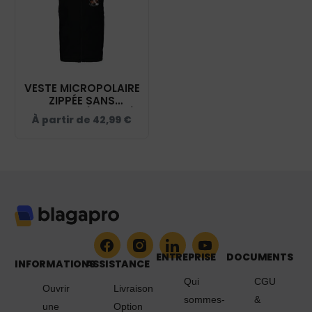
VESTE MICROPOLAIRE
ZIPPÉE SANS
MANCHES (HOMME)
À partir de
42,99
€
– ROBART PHILIPPE -
NOIR – K913
ENTREPRISE
DOCUMENTS
INFORMATIONS
ASSISTANCE
Qui
CGU
Ouvrir
Livraison
sommes-
&
une
Option