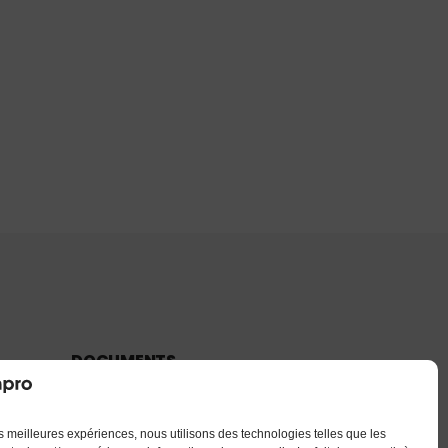
DOCUMENTS
CGU & CGV
Mentions légales
les meilleures expériences, nous utilisons des technologies telles que les
Confidentialité