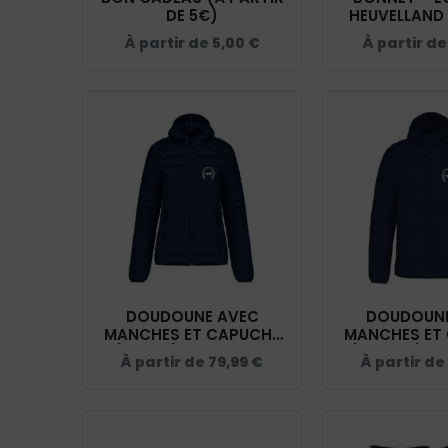
DE 5€)
HEUVELLAND 
BF04
À partir de
5,00
€
À partir d
DOUDOUNE AVEC
DOUDOUNE
MANCHES ET CAPUCHE
MANCHES ET
(FEMME) - ECURIE DU
(HOMME) - E
À partir de
79,99
€
À partir de
HEUVELLAND - NAVY -
HEUVELLAND 
K6111
K611