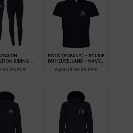
NTALON
POLO (ENFANT) - ECURIE
ATION RIDING
DU HEUVELLAND - NAVY -
 (HOMME) -
BCK424
r de
34,99
€
À partir de
24,99
€
 HEUVELLAND -
 - 989404