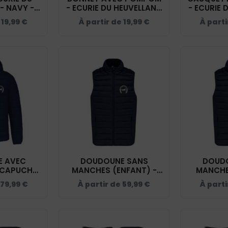
- NAVY -
- ECURIE DU HEUVELLAND
- ECURIE 
5
- NAVY - BF426
- NAV
e
19,99
€
À partir de
19,99
€
À parti
 AVEC
DOUDOUNE SANS
DOUD
 CAPUCHE
MANCHES (ENFANT) -
MANCHE
CURIE DU
ECURIE DU HEUVELLAND -
ECURIE DU
79,99
€
À partir de
59,99
€
À part
- NAVY -
NAVY - K6115
NAVY
0