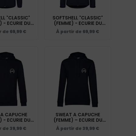
LL "CLASSIC"
SOFTSHELL "CLASSIC"
 - ECURIE DU
(FEMME) - ECURIE DU
AND - NAVY -
HEUVELLAND - NAVY -
ir de
69,99
€
À partir de
69,99
€
200909
0200917
 A CAPUCHE
SWEAT A CAPUCHE
 - ECURIE DU
(FEMME) – ECURIE DU
AND - NAVY -
HEUVELLAND - NAVY -
ir de
39,99
€
À partir de
39,99
€
K477
BCW34B