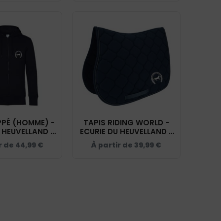
PPÉ (HOMME) -
TAPIS RIDING WORLD -
 HEUVELLAND -
ECURIE DU HEUVELLAND -
 - BCU03K
NAVY - 20453
r de
44,99
€
À partir de
39,99
€