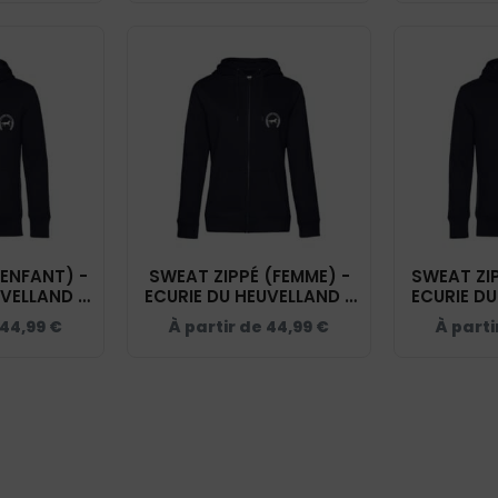
(ENFANT) -
SWEAT ZIPPÉ (FEMME) -
SWEAT ZI
UVELLAND -
ECURIE DU HEUVELLAND -
ECURIE DU
K455
NAVY - BCW03Q
NAVY
44,99
€
À partir de
44,99
€
À parti