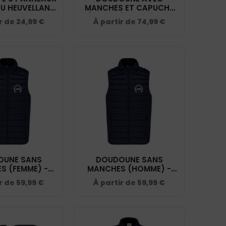
DU HEUVELLAND
MANCHES ET CAPUCHE
Y - BF018
(ENFANT) - ECURIE DU
r de
24,99
€
À partir de
74,99
€
HEUVELLAND - NAVY -
K6112
OUNE SANS
DOUDOUNE SANS
S (FEMME) -
MANCHES (HOMME) -
 HEUVELLAND -
ECURIE DU HEUVELLAND -
ir de
59,99
€
À partir de
59,99
€
 - K6114
NAVY - K6113