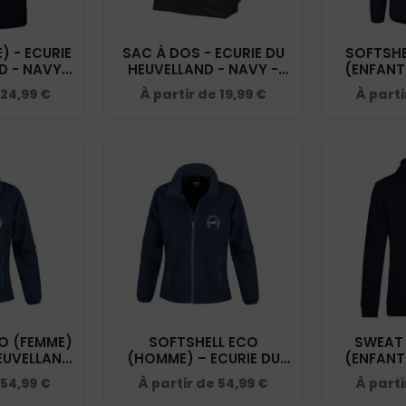
 - ECURIE
SAC À DOS - ECURIE DU
SOFTSHE
D - NAVY -
HEUVELLAND - NAVY -
(ENFANT)
1
BM903
HEUVELL
24,99
€
À partir de
19,99
€
À part
0
O (FEMME)
SOFTSHELL ECO
SWEAT
HEUVELLAND
(HOMME) – ECURIE DU
(ENFANT)
R231F
HEUVELLAND - NAVY -
HEUVELL
54,99
€
À partir de
54,99
€
À part
RS231