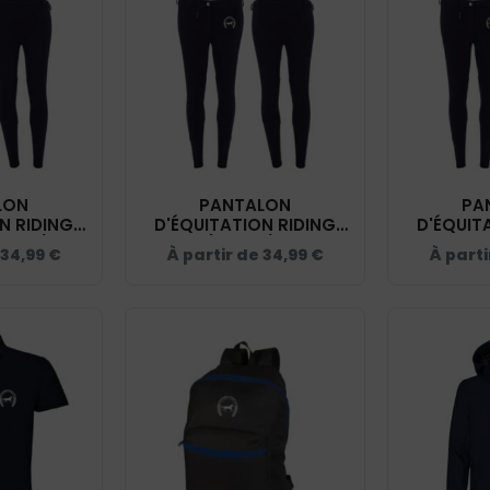
LON
PANTALON
PA
N RIDING
D'ÉQUITATION RIDING
D'ÉQUIT
FANT) -
WORLD (FEMME) - ECURIE
WORLD
34,99
€
À partir de
34,99
€
À parti
UVELLAND -
DU HEUVELLAND - NAVY -
ECURIE DU
89400
989402
NAVY