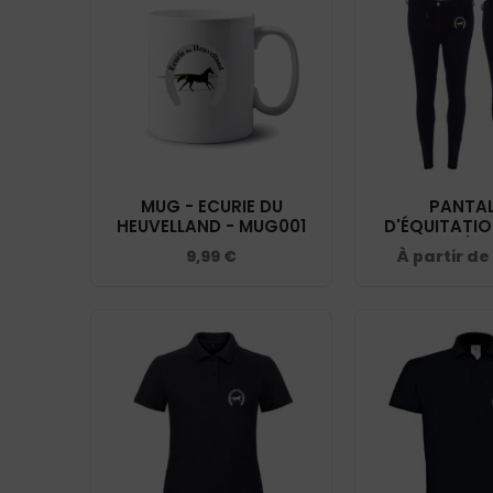
MUG - ECURIE DU
PANTA
HEUVELLAND - MUG001
D'ÉQUITATIO
WORLD (EN
9,99
€
À partir de
ECURIE DU HE
NAVY - 9