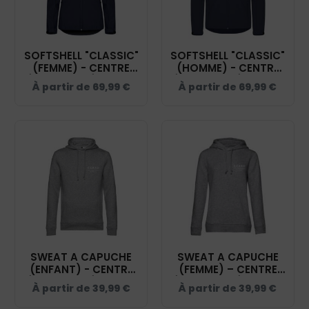
SOFTSHELL "CLASSIC"
SOFTSHELL "CLASSIC"
(FEMME) - CENTRE
(HOMME) - CENTRE
ÉQUESTRE RÉGIONAL
ÉQUESTRE RÉGIONAL
À partir de
69,99
€
À partir de
69,99
€
RENEN DUJARDIN -
RENEN DUJARDIN -
NAVY - 0200917
NAVY - 0200912
SWEAT A CAPUCHE
SWEAT A CAPUCHE
(ENFANT) - CENTRE
(FEMME) – CENTRE
ÉQUESTRE RÉGIONAL
ÉQUESTRE RÉGIONAL
À partir de
39,99
€
À partir de
39,99
€
RENEN DUJARDIN -
RENEN DUJARDIN -
GRIS CHINÉ - K477
GRIS CHINÉ -