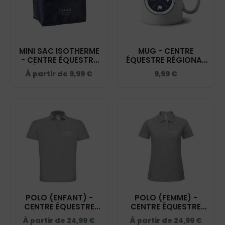
MINI SAC ISOTHERME
MUG - CENTRE
- CENTRE ÉQUESTRE
ÉQUESTRE RÉGIONAL
RÉGIONAL RENEN
RENEN DUJARDIN -
À partir de
9,99
€
9,99
€
DUJARDIN - NAVY -
MUG001
KI0345
POLO (ENFANT) -
POLO (FEMME) -
CENTRE ÉQUESTRE
CENTRE ÉQUESTRE
RÉGIONAL RENEN
RÉGIONAL RENEN
À partir de
24,99
€
À partir de
24,99
€
DUJARDIN - GRIS
DUJARDIN - GRIS