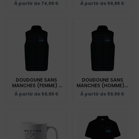
CAPUCHE (ENFANT) -
- ASSO DES
À partir de
74,99
€
À partir de
59,99
€
ASSO DES CAVALIERS
CAVALIERS DU ST
DU ST ACAIRE - NOIR
ACAIRE - NOIR - K6115
- K6112
DOUDOUNE SANS
DOUDOUNE SANS
MANCHES (FEMME) -
MANCHES (HOMME) -
ASSO DES CAVALIERS
ASSO DES CAVALIERS
À partir de
59,99
€
À partir de
59,99
€
DU ST ACAIRE - NOIR
DU ST ACAIRE - NOIR
- K6114
- K6113