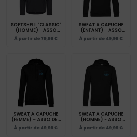
SOFTSHELL "CLASSIC"
SWEAT A CAPUCHE
(HOMME) - ASSO
(ENFANT) - ASSO
DES CAVALIERS DU ST
DES CAVALIERS DU ST
À partir de
79,99
€
À partir de
49,99
€
ACAIRE - NOIR -
ACAIRE - NOIR - K477
0200912
SWEAT A CAPUCHE
SWEAT A CAPUCHE
(FEMME) – ASSO DES
(HOMME) - ASSO
CAVALIERS DU ST
DES CAVALIERS DU ST
À partir de
49,99
€
À partir de
49,99
€
ACAIRE - NOIR -
ACAIRE - NOIR -
BCW34B
BCU33B