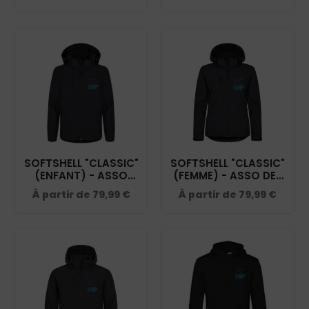
SOFTSHELL "CLASSIC"
SOFTSHELL "CLASSIC"
(ENFANT) - ASSO
(FEMME) - ASSO DES
DES CAVALIERS DU ST
CAVALIERS DU ST
À partir de
79,99
€
À partir de
79,99
€
ACAIRE - NOIR -
ACAIRE - NOIR -
0200909
0200917