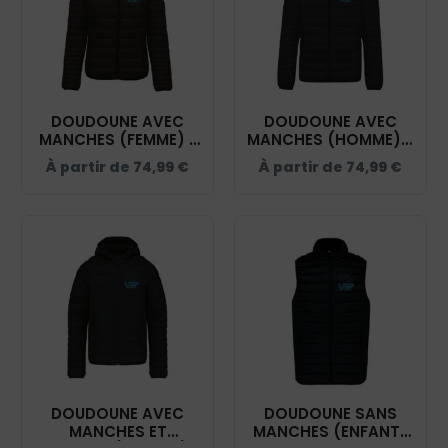
DOUDOUNE AVEC
DOUDOUNE AVEC
MANCHES (FEMME) -
MANCHES (HOMME) -
ASSO DES CAVALIERS
ASSO DES CAVALIERS
À partir de
74,99
€
À partir de
74,99
€
DU ST ACAIRE - NOIR
DU ST ACAIRE - NOIR
- K6121
- K6120
DOUDOUNE AVEC
DOUDOUNE SANS
MANCHES ET
MANCHES (ENFANT)