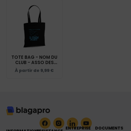
TOTE BAG - NOM DU
CLUB - ASSO DES
CAVALIERS DU ST
À partir de
9,99
€
ACAIRE - NOIR -
WM101
ENTREPRISE
DOCUMENTS