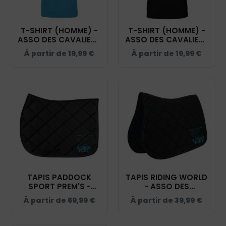
T-SHIRT (HOMME) -
T-SHIRT (HOMME) -
ASSO DES CAVALIERS
ASSO DES CAVALIERS
DU ST ACAIRE -
DU ST ACAIRE – NOIR
À partir de
19,99
€
À partir de
19,99
€
ATOLL - BC03T
- #E150
TAPIS PADDOCK
TAPIS RIDING WORLD
SPORT PREM'S -
- ASSO DES
ASSO DES CAVALIERS
CAVALIERS DU ST
À partir de
69,99
€
À partir de
39,99
€
DU ST ACAIRE - NOIR
ACAIRE - NOIR -
- 20474
20453