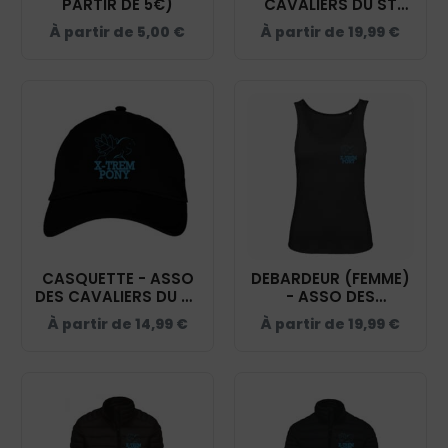
PARTIR DE 5€)
CAVALIERS DU ST
ACAIRE - NOIR -
À partir de
5,00
€
À partir de
19,99
€
BF045
CASQUETTE - ASSO
DEBARDEUR (FEMME)
DES CAVALIERS DU ST
- ASSO DES
ACAIRE - NOIR -
CAVALIERS DU ST
À partir de
14,99
€
À partir de
19,99
€
BF015
ACAIRE - NOIR -
K3024IC