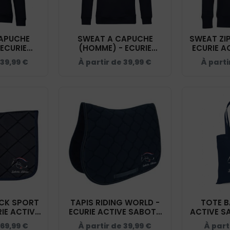
APUCHE
SWEAT A CAPUCHE
SWEAT ZIP
 ECURIE
(HOMME) - ECURIE
ECURIE A
S LIBRES -
ACTIVE SABOTS LIBRES -
LIBRES -
39,99
€
À partir de
39,99
€
À parti
CW34B
NAVY - BCU33B
CK SPORT
TAPIS RIDING WORLD -
TOTE B
RIE ACTIVE
ECURIE ACTIVE SABOTS
ACTIVE SA
S - NAVY -
LIBRES - NAVY - 20453
69,99
€
À partir de
39,99
€
À part