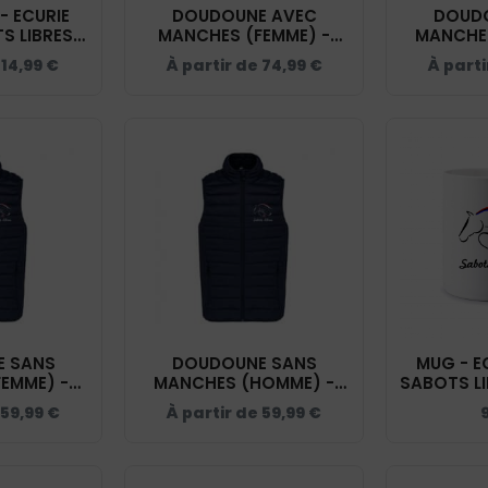
- ECURIE
DOUDOUNE AVEC
DOUD
S LIBRES -
MANCHES (FEMME) -
MANCHE
Y
ECURIE ACTIVE SABOTS
ECURIE A
e
14,99
€
À partir de
74,99
€
À parti
LIBRES - NAVY - K6121
LIBRES -
 SANS
DOUDOUNE SANS
MUG - E
EMME) -
MANCHES (HOMME) -
SABOTS LI
VE SABOTS
ECURIE ACTIVE SABOTS
59,99
€
À partir de
59,99
€
Y - K6114
LIBRES - NAVY - K6113