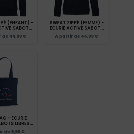
PÉ (ENFANT) -
SWEAT ZIPPÉ (FEMME) -
CTIVE SABOTS
ECURIE ACTIVE SABOTS
 NAVY - K455
LIBRES - NAVY - BCW03Q
r de
44,99
€
À partir de
44,99
€
AG - ECURIE
BOTS LIBRES -
NAVY
ir de
9,99
€