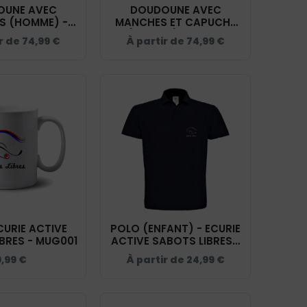
OUNE AVEC
DOUDOUNE AVEC
S (HOMME) -
MANCHES ET CAPUCHE
CTIVE SABOTS
(ENFANT) - ECURIE
r de
74,99
€
À partir de
74,99
€
 NAVY - K6120
ACTIVE SABOTS LIBRES -
NAVY - K6112
CURIE ACTIVE
POLO (ENFANT) - ECURIE
BRES - MUG001
ACTIVE SABOTS LIBRES -
NAVY - BCK424
9,99
€
À partir de
24,99
€