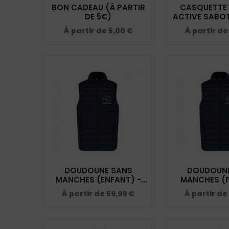
BON CADEAU (À PARTIR
CASQUETTE 
DE 5€)
ACTIVE SABOT
NAV
À partir de
5,00
€
À partir d
DOUDOUNE SANS
DOUDOUNE
MANCHES (ENFANT) -
MANCHES (F
ECURIE ACTIVE SABOTS
ECURIE ACTI
À partir de
59,99
€
À partir de
LIBRES - NAVY - K6115
LIBRES - NAV