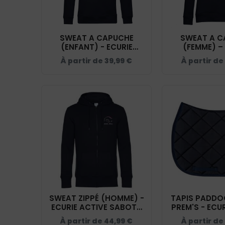
SWEAT A CAPUCHE
SWEAT A C
(ENFANT) - ECURIE
(FEMME) –
ACTIVE SABOTS LIBRES -
ACTIVE SABOT
À partir de
39,99
€
À partir de
NAVY - K477
NAVY - B
SWEAT ZIPPÉ (HOMME) -
TAPIS PADDO
ECURIE ACTIVE SABOTS
PREM'S - ECU
LIBRES - NAVY - BCU03K
SABOTS LIBRE
À partir de
44,99
€
À partir de