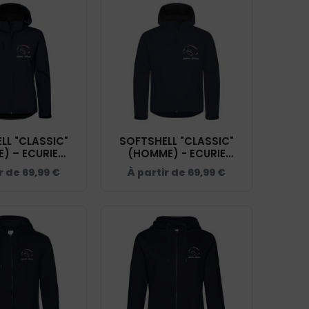
LL "CLASSIC"
SOFTSHELL "CLASSIC"
) – ECURIE
(HOMME) - ECURIE
BOTS LIBRES -
ACTIVE SABOTS LIBRES -
ir de
69,99
€
À partir de
69,99
€
- 0200917
NAVY - 0200912