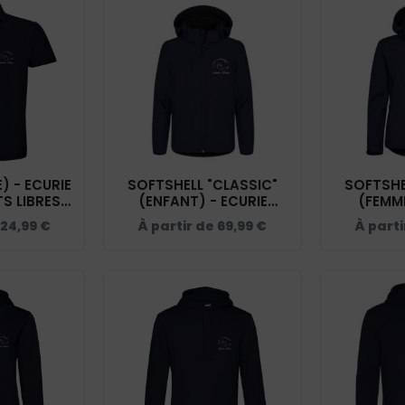
 - ECURIE
SOFTSHELL "CLASSIC"
SOFTSHE
S LIBRES -
(ENFANT) - ECURIE
(FEMME
BCID1
ACTIVE SABOTS LIBRES -
ACTIVE SA
24,99
€
À partir de
69,99
€
À part
NAVY - 0200909
NAVY 