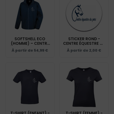
SOFTSHELL ECO
STICKER ROND -
(HOMME) – CENTRE
CENTRE ÉQUESTRE DU
ÉQUESTRE DU PARC -
PARC - STI001
À partir de
54,99
€
À partir de
2,00
€
NAVY - RS231
T-SHIRT (ENFANT) -
T-SHIRT (FEMME) -