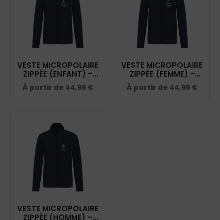
VESTE MICROPOLAIRE
VESTE MICROPOLAIRE
ZIPPÉE (ENFANT) –
ZIPPÉE (FEMME) –
CENTRE ÉQUESTRE DU
CENTRE ÉQUESTRE DU
À partir de
44,99
€
À partir de
44,99
€
PARC - NAVY – K920
PARC - NAVY – K907
VESTE MICROPOLAIRE
ZIPPÉE (HOMME) –