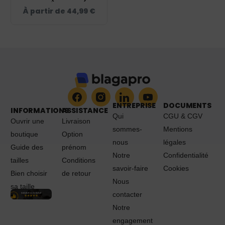
CENTRE ÉQUESTRE DU
À partir de
44,99
€
PARC - NAVY – K911
ENTREPRISE
DOCUMENTS
INFORMATIONS
ASSISTANCE
Qui
CGU & CGV
Ouvrir une
Livraison
sommes-
Mentions
boutique
Option
nous
légales
Guide des
prénom
Notre
Confidentialité
tailles
Conditions
savoir-faire
Cookies
Bien choisir
de retour
Nous
sa taille
contacter
Notre
engagement