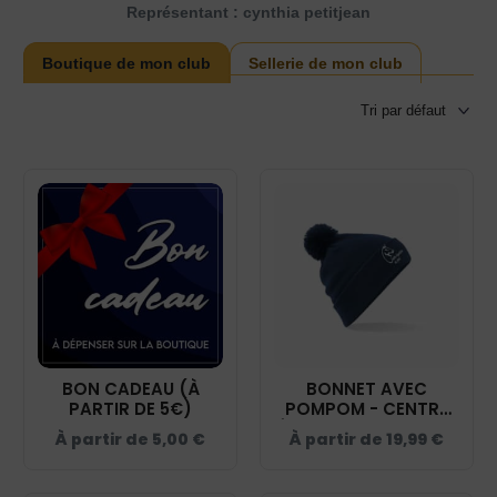
Représentant : cynthia petitjean
Boutique de mon club
Sellerie de mon club
BON CADEAU (À
BONNET AVEC
PARTIR DE 5€)
POMPOM - CENTRE
ÉQUESTRE DU PARC -
À partir de
5,00
€
À partir de
19,99
€
NAVY - BF426