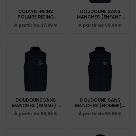
COUVRE-REINS
DOUDOUNE SANS
POLAIRE RIDING
MANCHES (ENFANT)
WORLD - CENTRE
- CENTRE ÉQUESTRE
À partir de
37,99
€
À partir de
59,99
€
ÉQUESTRE DU PARC -
DU PARC - NAVY -
NAVY - 400154
K6115
DOUDOUNE SANS
DOUDOUNE SANS
MANCHES (FEMME) -
MANCHES (HOMME) -
CENTRE ÉQUESTRE DU
CENTRE ÉQUESTRE DU
À partir de
59,99
€
À partir de
59,99
€
PARC - NAVY - K6114
PARC - NAVY - K6113