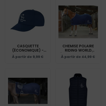
CASQUETTE
CHEMISE POLAIRE
(ÉCONOMIQUE) -
RIDING WORLD
CENTRE ÉQUESTRE DU
(AVEC ATTACHES) -
À partir de
9,99
€
À partir de
44,99
€
PARC - NAVY -
CENTRE ÉQUESTRE DU
RC080
PARC - MARINE/BLEU
CIEL - 400637