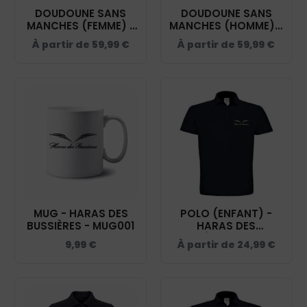
DOUDOUNE SANS
DOUDOUNE SANS
MANCHES (FEMME) -
MANCHES (HOMME) -
HARAS DES
HARAS DES
À partir de
59,99
€
À partir de
59,99
€
BUSSIÈRES - NAVY -
BUSSIÈRES - NAVY -
K6114
K6113
MUG - HARAS DES
POLO (ENFANT) -
BUSSIÈRES - MUG001
HARAS DES
BUSSIÈRES - NAVY -
9,99
€
À partir de
24,99
€
BCK424