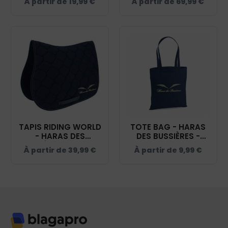
À partir de
19,99
€
À partir de
69,99
€
BC03T
BUSSIÈRES - NAVY -
20474
TAPIS RIDING WORLD
TOTE BAG - HARAS
- HARAS DES
DES BUSSIÈRES -
BUSSIÈRES - NAVY -
NAVY - WM101
À partir de
39,99
€
À partir de
9,99
€
20453