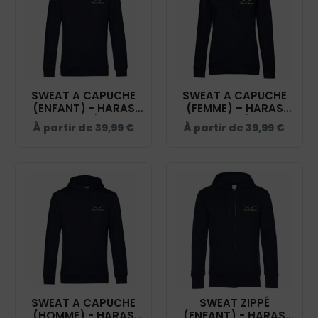
SWEAT A CAPUCHE
SWEAT A CAPUCHE
(ENFANT) - HARAS
(FEMME) – HARAS
DES BUSSIÈRES -
DES BUSSIÈRES -
À partir de
39,99
€
À partir de
39,99
€
NAVY - K477
NAVY - BCW34B
SWEAT A CAPUCHE
SWEAT ZIPPÉ
(HOMME) - HARAS
(ENFANT) - HARAS