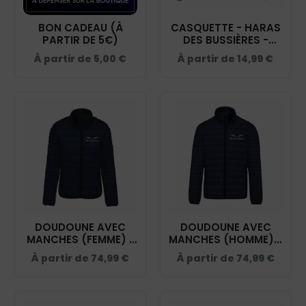
BON CADEAU (À
CASQUETTE - HARAS
PARTIR DE 5€)
DES BUSSIÈRES -
NAVY - BF015
À partir de
5,00
€
À partir de
14,99
€
DOUDOUNE AVEC
DOUDOUNE AVEC
MANCHES (FEMME) -
MANCHES (HOMME) -
HARAS DES
HARAS DES
À partir de
74,99
€
À partir de
74,99
€
BUSSIÈRES - NAVY -
BUSSIÈRES - NAVY -
K6121
K6120