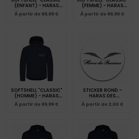
(ENFANT) - HARAS
(FEMME) - HARAS
DES BUSSIÈRES -
DES BUSSIÈRES -
À partir de
69,99
€
À partir de
69,99
€
NAVY - 0200909
NAVY - 0200917
SOFTSHELL "CLASSIC"
STICKER ROND –
(HOMME) - HARAS
HARAS DES
DES BUSSIÈRES -
BUSSIÈRES – STI001
À partir de
69,99
€
À partir de
2,00
€
NAVY - 0200912