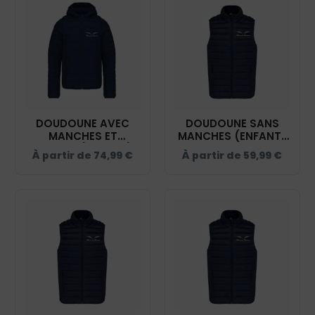
DOUDOUNE AVEC
DOUDOUNE SANS
MANCHES ET
MANCHES (ENFANT)
CAPUCHE (ENFANT) -
- HARAS DES
À partir de
74,99
€
À partir de
59,99
€
HARAS DES
BUSSIÈRES - NAVY -
BUSSIÈRES - NAVY -
K6115
K6112