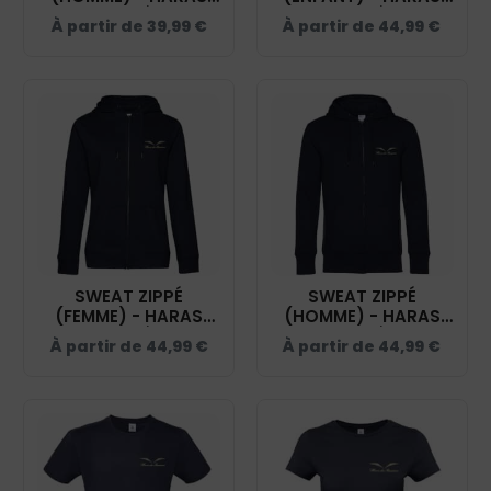
DES BUSSIÈRES -
DES BUSSIÈRES -
À partir de
39,99
€
À partir de
44,99
€
NAVY - BCU33B
NAVY - K455
SWEAT ZIPPÉ
SWEAT ZIPPÉ
(FEMME) - HARAS
(HOMME) - HARAS
DES BUSSIÈRES -
DES BUSSIÈRES -
À partir de
44,99
€
À partir de
44,99
€
NAVY - BCW03Q
NAVY - BCU03K