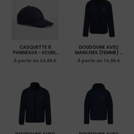
CASQUETTE 6
DOUDOUNE AVEC
PANNEAUX - ECURIE
MANCHES (FEMME) -
DIDIER ROTH - NAVY
ECURIE DIDIER ROTH -
À partir de
24,99
€
À partir de
74,99
€
- BF018
NAVY - K6121