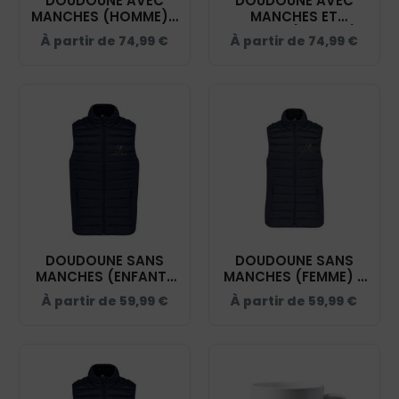
DOUDOUNE AVEC
DOUDOUNE AVEC
MANCHES (HOMME) -
MANCHES ET
ECURIE DIDIER ROTH -
CAPUCHE (ENFANT) -
À partir de
74,99
€
À partir de
74,99
€
NAVY - K6120
ECURIE DIDIER ROTH -
NAVY - K6112
DOUDOUNE SANS
DOUDOUNE SANS
MANCHES (ENFANT)
MANCHES (FEMME) -
- ECURIE DIDIER ROTH
ECURIE DIDIER ROTH -
À partir de
59,99
€
À partir de
59,99
€
- NAVY - K6115
NAVY - K6114