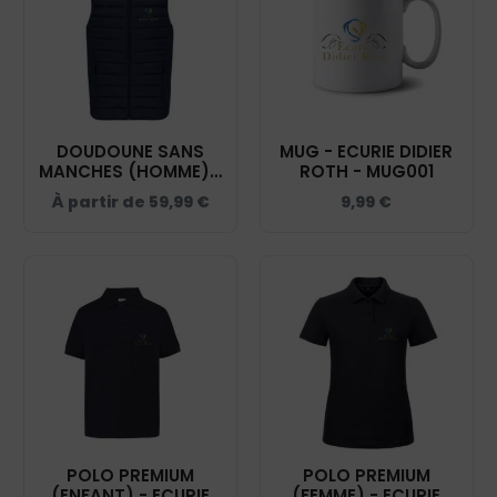
DOUDOUNE SANS
MUG - ECURIE DIDIER
MANCHES (HOMME) -
ROTH - MUG001
ECURIE DIDIER ROTH -
À partir de
59,99
€
9,99
€
NAVY - K6113
POLO PREMIUM
POLO PREMIUM
(ENFANT) - ECURIE
(FEMME) - ECURIE