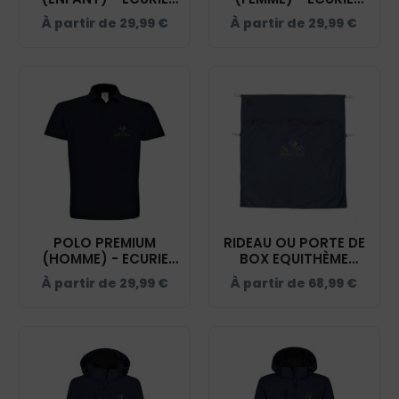
DIDIER ROTH - NAVY
DIDIER ROTH - NAVY
À partir de
29,99
€
À partir de
29,99
€
- K249
- BCW463
POLO PREMIUM
RIDEAU OU PORTE DE
(HOMME) - ECURIE
BOX EQUITHÈME
DIDIER ROTH - NAVY
PREMIUM - ECURIE
À partir de
29,99
€
À partir de
68,99
€
- BCU426
DIDIER ROTH - NAVY
- RP001