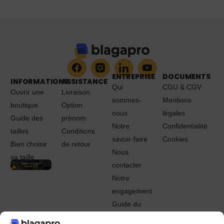
ENTREPRISE
DOCUMENTS
INFORMATIONS
ASSISTANCE
Qui
CGU & CGV
Ouvrir une
Livraison
sommes-
Mentions
boutique
Option
nous
légales
Guide des
prénom
Notre
Confidentialité
tailles
Conditions
savoir-faire
Cookies
Bien choisir
de retour
Nous
sa taille
contacter
Notre
engagement
Guide du
Pro