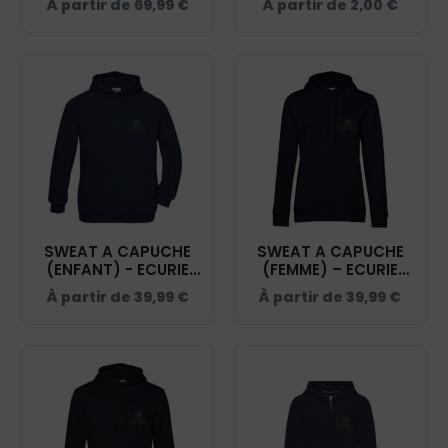
À partir de
69,99
€
À partir de
2,00
€
- 0200912
SWEAT A CAPUCHE
SWEAT A CAPUCHE
(ENFANT) - ECURIE
(FEMME) – ECURIE
DIDIER ROTH - NAVY
DIDIER ROTH - NAVY
À partir de
39,99
€
À partir de
39,99
€
- K477
- BCW34B