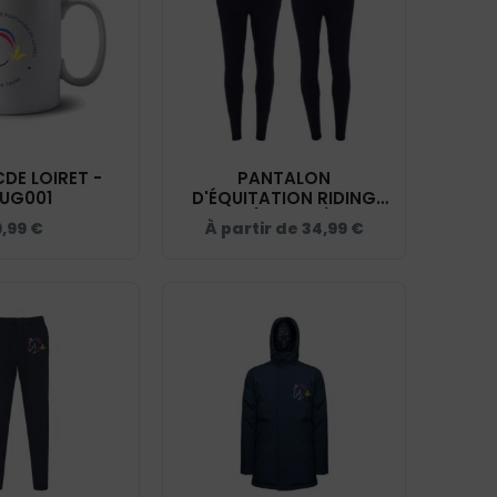
DE LOIRET -
PANTALON
UG001
D'ÉQUITATION RIDING
WORLD (ENFANT) - CDE
9,99
€
À partir de
34,99
€
LOIRET - NAVY - 989400