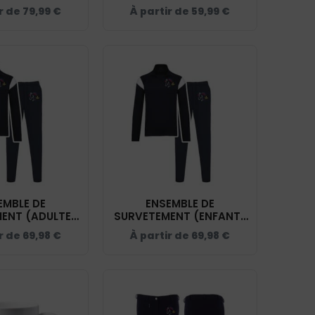
 CDE LOIRET -
CDE LOIRET - NAVY -
ir de
79,99
€
À partir de
59,99
€
 - K6110
K6115
EMBLE DE
ENSEMBLE DE
ENT (ADULTE)
SURVETEMENT (ENFANT)
IRET - NAVY -
- CDE LOIRET - NAVY -
ir de
69,98
€
À partir de
69,98
€
ES001
ES011