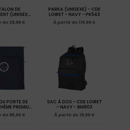
TALON DE
PARKA (UNISEXE) - CDE
ENT (UNISEXE)
LOIRET - NAVY - PK543
IRET - NAVY -
ir de
29,99
€
À partir de
119,99
€
A1040
OU PORTE DE
SAC À DOS - CDE LOIRET
THÈME PREMIUM
- NAVY - BM903
IRET - NAVY -
ir de
68,99
€
À partir de
19,99
€
RP001