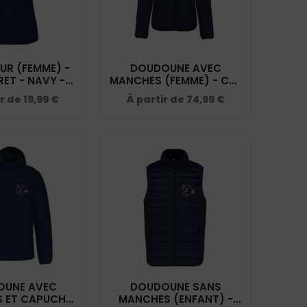
UR (FEMME) -
DOUDOUNE AVEC
RET - NAVY -
MANCHES (FEMME) - CDE
3024IC
LOIRET - NAVY - K6121
ir de
19,99
€
À partir de
74,99
€
OUNE AVEC
DOUDOUNE SANS
 ET CAPUCHE
MANCHES (ENFANT) -