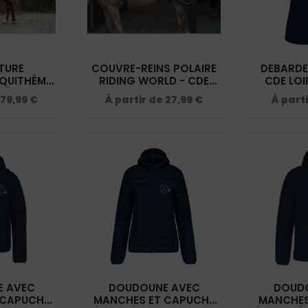
TURE
COUVRE-REINS POLAIRE
DEBARDE
EQUITHÈME
RIDING WORLD - CDE
CDE LOI
D) - CDE
LOIRET - NAVY - 400154
K
79,99
€
À partir de
27,99
€
À part
INE/GRIS -
11
 AVEC
DOUDOUNE AVEC
DOUD
 CAPUCHE
MANCHES ET CAPUCHE
MANCHES