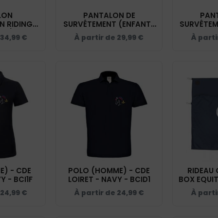
LON
PANTALON DE
PAN
N RIDING
SURVÊTEMENT (ENFANT)
SURVÊTEM
E) - CDE
- CDE LOIRET - NAVY -
- CDE LO
34,99
€
À partir de
29,99
€
À part
Y - 989404
PA1041
P
E) - CDE
POLO (HOMME) - CDE
RIDEAU 
Y - BCI1F
LOIRET - NAVY - BCID1
BOX EQUI
- CDE LO
24,99
€
À partir de
24,99
€
À part