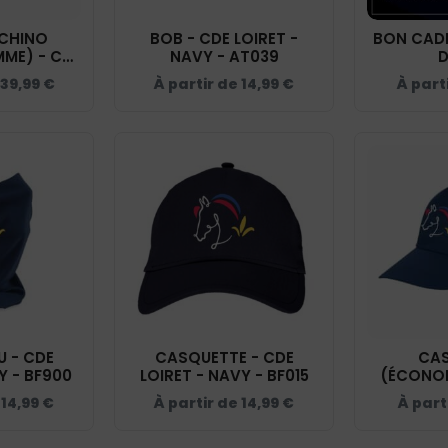
CHINO
BOB - CDE LOIRET -
BON CADE
ME) - CDE
NAVY - AT039
D
Y - NS738
39,99
€
À partir de
14,99
€
À part
 - CDE
CASQUETTE - CDE
CA
Y - BF900
LOIRET - NAVY - BF015
(ÉCONOM
LOIRET -
e
14,99
€
À partir de
14,99
€
À part