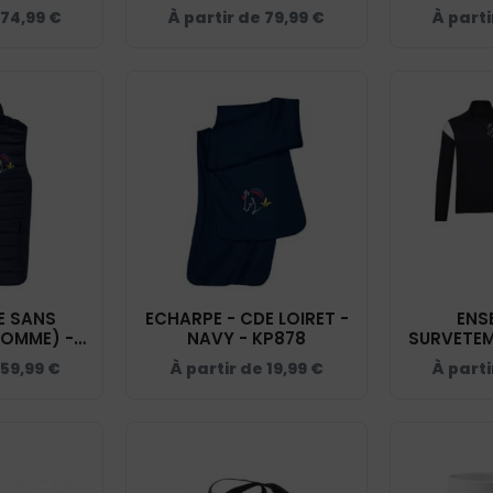
E LOIRET -
(FEMME) - CDE LOIRET -
(HOMME) -
74,99
€
À partir de
79,99
€
À part
K6112
NAVY - K6111
NAVY
 SANS
ECHARPE - CDE LOIRET -
ENS
OMME) -
NAVY - KP878
SURVETEM
- NAVY -
- CDE LO
59,99
€
À partir de
19,99
€
À part
3