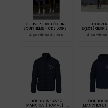
COUVERTURE D'ÉCURIE
COUVER
EQUITHÈME - CDE LOIRET
D'EXTÉRIEUR 
- NAVY - 40079
[TYREX 600 
À partir de
89,99
€
À partir de
LOIRET - MAR
4009
DOUDOUNE AVEC
DOUDOUNE
MANCHES (HOMME) -
MANCHES ET