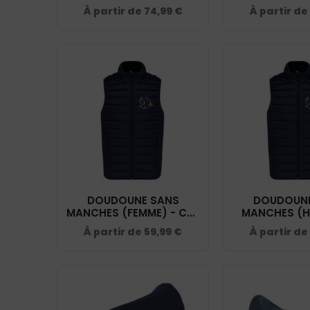
CDE LOIRET - NAVY -
(ENFANT) - CD
À partir de
74,99
€
À partir de
K6120
NAVY - 
DOUDOUNE SANS
DOUDOUNE
MANCHES (FEMME) - CDE
MANCHES (H
LOIRET - NAVY - K6114
CDE LOIRET 
À partir de
59,99
€
À partir de
K611