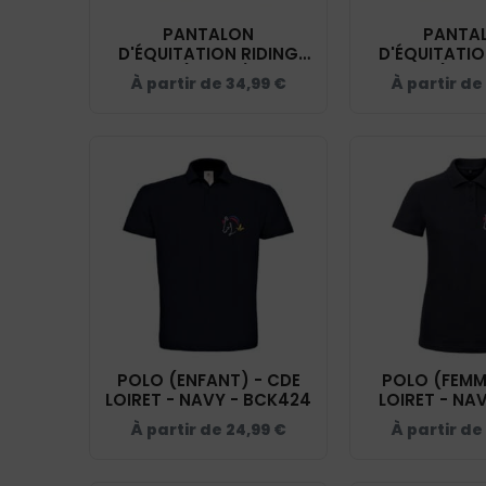
PANTALON
PANTA
D'ÉQUITATION RIDING
D'ÉQUITATIO
WORLD (FEMME) - CDE
WORLD (HOMM
À partir de
34,99
€
À partir de
LOIRET - NAVY - 989402
LOIRET - NAV
POLO (ENFANT) - CDE
POLO (FEMM
LOIRET - NAVY - BCK424
LOIRET - NAV
À partir de
24,99
€
À partir de