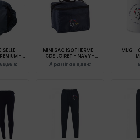
 SELLE
MINI SAC ISOTHERME -
MUG - C
REMIUM -
CDE LOIRET - NAVY -
M
- 938046
KI0345
56,99
€
À partir de
9,99
€