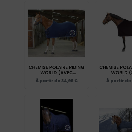
CHEMISE POLAIRE RIDING
CHEMISE POLA
WORLD (AVEC
WORLD (
ATTACHES) - CDE LOIRET
ATTACHES) - 
À partir de
34,99
€
À partir de
- MARINE/BLEU CIEL -
- NAVY/BLEU
400637
4006