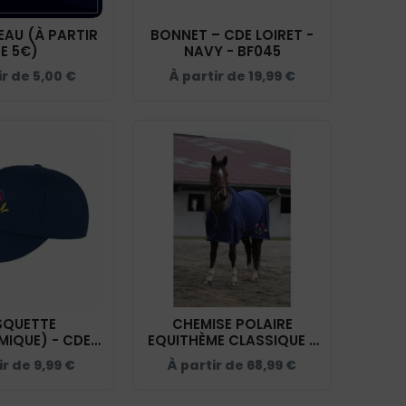
AU (À PARTIR
BONNET – CDE LOIRET -
E 5€)
NAVY - BF045
ir de
5,00
€
À partir de
19,99
€
SQUETTE
CHEMISE POLAIRE
IQUE) - CDE
EQUITHÈME CLASSIQUE -
 NAVY - RC080
CDE LOIRET - NAVY -
ir de
9,99
€
À partir de
68,99
€
400546