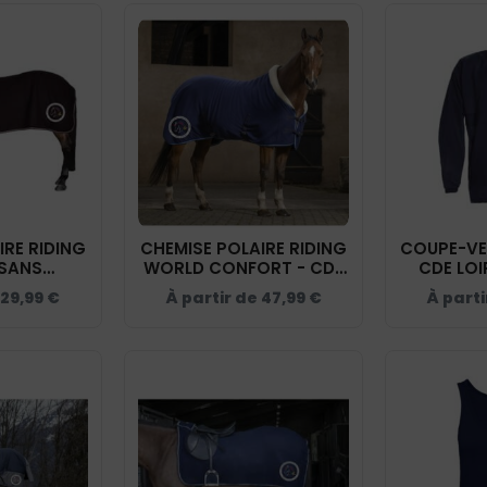
IRE RIDING
CHEMISE POLAIRE RIDING
COUPE-VE
SANS
WORLD CONFORT - CDE
CDE LOI
CDE LOIRET
LOIRET - NAVY - 400042
29,99
€
À partir de
47,99
€
À parti
 CIEL -
36