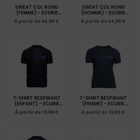
SWEAT COL ROND
SWEAT COL ROND
(FEMME) - ECURIE
(HOMME) - ECURIE
SOPHIE DECHOUX -
SOPHIE DECHOUX -
À partir de
34,99
€
À partir de
34,99
€
NAVY - BCW01Q
NAVY - BCU01K
T-SHIRT RESPIRANT
T-SHIRT RESPIRANT
(ENFANT) - ECURIE
(FEMME) - ECURIE
SOPHIE DECHOUX -
SOPHIE DECHOUX -
À partir de
19,99
€
À partir de
19,99
€
NAVY - IB302
NAVY - IB301