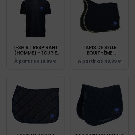
T-SHIRT RESPIRANT
TAPIS DE SELLE
(HOMME) - ECURIE
EQUITHÈME
SOPHIE DECHOUX -
"POLYFUN" - ECURIE
À partir de
19,99
€
À partir de
49,99
€
NAVY - IB300
SOPHIE DECHOUX -
NAVY - 20444