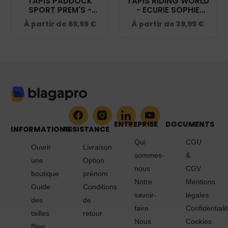
TAPIS PADDOCK
TAPIS RIDING WORLD
SPORT PREM'S -
- ECURIE SOPHIE
ECURIE SOPHIE
DECHOUX - NAVY -
À partir de
69,99
€
À partir de
39,99
€
DECHOUX - NAVY -
20453
20474
ENTREPRISE
DOCUMENTS
INFORMATIONS
ASSISTANCE
Qui
CGU
Ouvrir
Livraison
sommes-
&
une
Option
nous
CGV
boutique
prénom
Notre
Mentions
Guide
Conditions
savoir-
légales
des
de
faire
Confidentiali
tailles
retour
Nous
Cookies
Bien