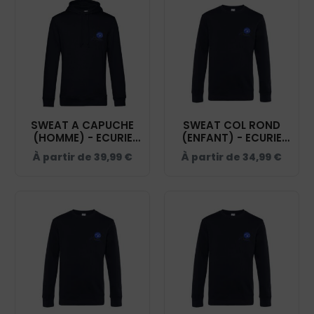
SWEAT A CAPUCHE
SWEAT COL ROND
(HOMME) - ECURIE
(ENFANT) - ECURIE
SOPHIE DECHOUX -
SOPHIE DECHOUX -
À partir de
39,99
€
À partir de
34,99
€
NAVY - BCU33B
NAVY - ID332K