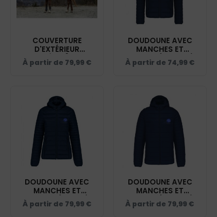
COUVERTURE
DOUDOUNE AVEC
D'EXTÉRIEUR
MANCHES ET
EQUITHÈME [TYREX
CAPUCHE (ENFANT) -
À partir de
79,99
€
À partir de
74,99
€
600 D) - ECURIE
ECURIE SOPHIE
SOPHIE DECHOUX -
DECHOUX - NAVY -
MARINE/GRIS -
K6112
400917
DOUDOUNE AVEC
DOUDOUNE AVEC
MANCHES ET
MANCHES ET
CAPUCHE (FEMME) -
CAPUCHE (HOMME) -
À partir de
79,99
€
À partir de
79,99
€
ECURIE SOPHIE
ECURIE SOPHIE
DECHOUX - NAVY -
DECHOUX - NAVY -