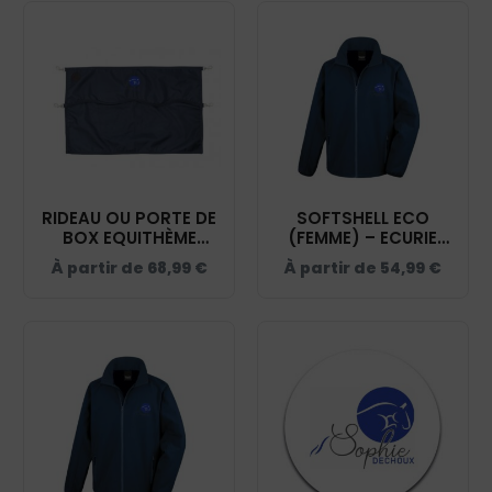
RIDEAU OU PORTE DE
SOFTSHELL ECO
BOX EQUITHÈME
(FEMME) – ECURIE
PREMIUM - ECURIE
SOPHIE DECHOUX -
À partir de
68,99
€
À partir de
54,99
€
SOPHIE DECHOUX -
NAVY - R231F
NAVY - RP001