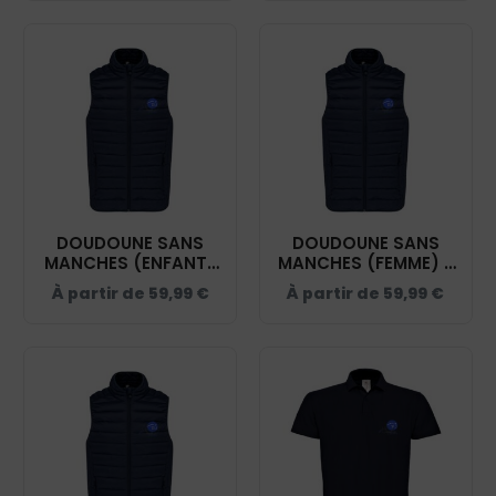
K6111
K6110
DOUDOUNE SANS
DOUDOUNE SANS
MANCHES (ENFANT)
MANCHES (FEMME) -
- ECURIE SOPHIE
ECURIE SOPHIE
À partir de
59,99
€
À partir de
59,99
€
DECHOUX - NAVY -
DECHOUX - NAVY -
K6115
K6114