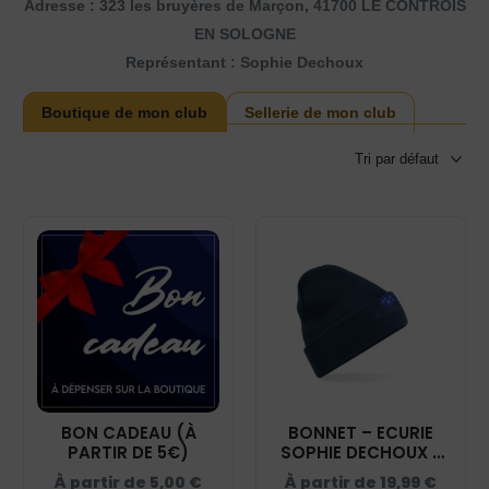
Adresse : 323 les bruyères de Marçon, 41700 LE CONTROIS
EN SOLOGNE
Représentant : Sophie Dechoux
Boutique de mon club
Sellerie de mon club
BON CADEAU (À
BONNET – ECURIE
PARTIR DE 5€)
SOPHIE DECHOUX -
NAVY - BF045
À partir de
5,00
€
À partir de
19,99
€