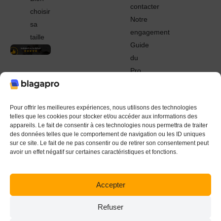
contacter
choisir
Notre
sa
engagement
taille
Guide
du
Pro
© 2022 - 2024 Blagapro. Tous droits réservés. Textiles
personnalisés à Orléans
Pour offrir les meilleures expériences, nous utilisons des technologies
telles que les cookies pour stocker et/ou accéder aux informations des
appareils. Le fait de consentir à ces technologies nous permettra de traiter
des données telles que le comportement de navigation ou les ID uniques
sur ce site. Le fait de ne pas consentir ou de retirer son consentement peut
avoir un effet négatif sur certaines caractéristiques et fonctions.
Accepter
Refuser