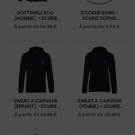
SOFTSHELL ECO
STICKER ROND -
(HOMME) – ECURIE
ECURIE SOPHIE
SOPHIE DECHOUX -
DECHOUX - STI001
À partir de
54,99
€
À partir de
2,00
€
NAVY - RS231
SWEAT A CAPUCHE
SWEAT A CAPUCHE
(ENFANT) - ECURIE
(FEMME) – ECURIE
SOPHIE DECHOUX -
SOPHIE DECHOUX -
À partir de
39,99
€
À partir de
39,99
€
NAVY - K477
NAVY - BCW34B