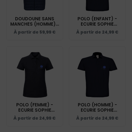
DOUDOUNE SANS
POLO (ENFANT) -
MANCHES (HOMME) -
ECURIE SOPHIE
ECURIE SOPHIE
DECHOUX - NAVY -
À partir de
59,99
€
À partir de
24,99
€
DECHOUX - NAVY -
BCK424
K6113
POLO (FEMME) -
POLO (HOMME) -
ECURIE SOPHIE
ECURIE SOPHIE
DECHOUX - NAVY -
DECHOUX - NAVY -
À partir de
24,99
€
À partir de
24,99
€
BCI1F
BCID1