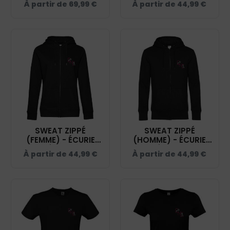
À partir de
69,99
€
À partir de
44,99
€
NOIR - 0200912
NOIR - K455
SWEAT ZIPPÉ
SWEAT ZIPPÉ
(FEMME) - ÉCURIE
(HOMME) - ÉCURIE
NAVEIL ÉQUITATION -
NAVEIL ÉQUITATION -
À partir de
44,99
€
À partir de
44,99
€
NOIR - BCW03Q
NOIR - BCU03K