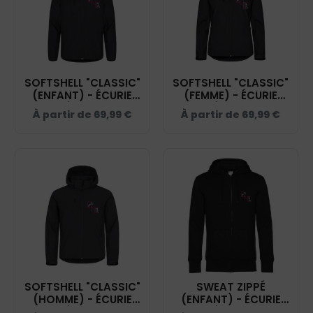
SOFTSHELL "CLASSIC"
SOFTSHELL "CLASSIC"
(ENFANT) - ÉCURIE
(FEMME) - ÉCURIE
NAVEIL ÉQUITATION -
NAVEIL ÉQUITATION -
À partir de
69,99
€
À partir de
69,99
€
NOIR - 0200909
NOIR - 0200917
SOFTSHELL "CLASSIC"
SWEAT ZIPPÉ
(HOMME) - ÉCURIE
(ENFANT) - ÉCURIE
NAVEIL ÉQUITATION -
NAVEIL ÉQUITATION -