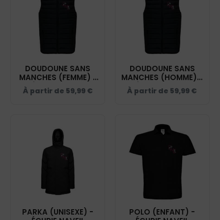
DOUDOUNE SANS
DOUDOUNE SANS
MANCHES (FEMME) -
MANCHES (HOMME) -
ÉCURIE NAVEIL
ÉCURIE NAVEIL
À partir de
59,99
€
À partir de
59,99
€
ÉQUITATION - NOIR -
ÉQUITATION - NOIR -
K6114
K6113
PARKA (UNISEXE) -
POLO (ENFANT) -