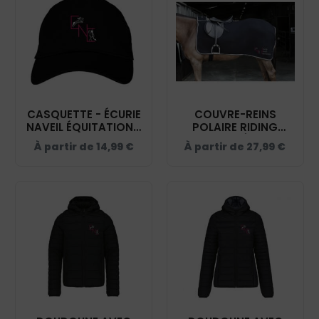
CASQUETTE - ÉCURIE
COUVRE-REINS
NAVEIL ÉQUITATION -
POLAIRE RIDING
NOIR - BF015
WORLD - ÉCURIE
À partir de
14,99
€
À partir de
27,99
€
NAVEIL ÉQUITATION -
NOIR - 400154