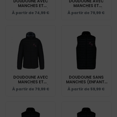
DOUDOUNE AVEC
DOUDOUNE AVEC
MANCHES ET
MANCHES ET
CAPUCHE (ENFANT) -
CAPUCHE (FEMME) -
À partir de
74,99
€
À partir de
79,99
€
ÉCURIE NAVEIL
ÉCURIE NAVEIL
ÉQUITATION - NOIR -
ÉQUITATION - NOIR -
K6112
K6111
DOUDOUNE AVEC
DOUDOUNE SANS
MANCHES ET
MANCHES (ENFANT)
CAPUCHE (HOMME) -
- ÉCURIE NAVEIL
À partir de
79,99
€
À partir de
59,99
€
ÉCURIE NAVEIL
ÉQUITATION - NOIR -
ÉQUITATION - NOIR -
K6115
K6110