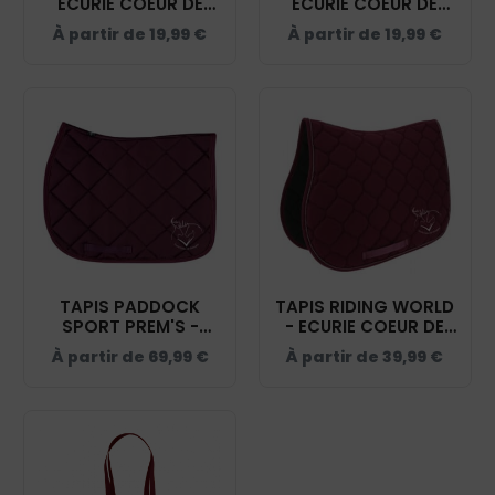
ECURIE COEUR DE
ECURIE COEUR DE
SOLOGNE -
SOLOGNE -
À partir de
19,99
€
À partir de
19,99
€
BURGUNDY - BC04T
BURGUNDY - BC03T
TAPIS PADDOCK
TAPIS RIDING WORLD
SPORT PREM'S -
- ECURIE COEUR DE
ECURIE COEUR DE
SOLOGNE -
À partir de
69,99
€
À partir de
39,99
€
SOLOGNE -
BURGUNDY - 20453
BURGUNDY - 20474