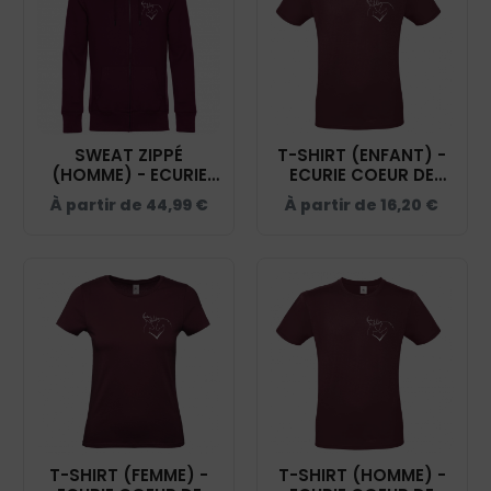
SWEAT ZIPPÉ
T-SHIRT (ENFANT) -
(HOMME) - ECURIE
ECURIE COEUR DE
COEUR DE SOLOGNE
SOLOGNE -
À partir de
44,99
€
À partir de
16,20
€
- BURGUNDY -
BORDEAUX - BC01K
BCU03K
T-SHIRT (FEMME) -
T-SHIRT (HOMME) -