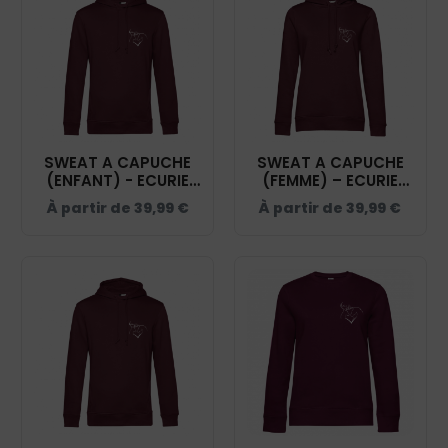
SWEAT A CAPUCHE
SWEAT A CAPUCHE
(ENFANT) - ECURIE
(FEMME) – ECURIE
COEUR DE SOLOGNE
COEUR DE SOLOGNE
À partir de
39,99
€
À partir de
39,99
€
- BURGUNDY - K477
- BURGUNDY -
BCW34B