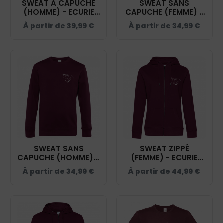
SWEAT A CAPUCHE
SWEAT SANS
(HOMME) - ECURIE
CAPUCHE (FEMME) -
COEUR DE SOLOGNE
ECURIE COEUR DE
À partir de
39,99
€
À partir de
34,99
€
- BURGUNDY -
SOLOGNE -
BCU33B
BURGUNDY - BCW01Q
SWEAT SANS
SWEAT ZIPPÉ
CAPUCHE (HOMME) –
(FEMME) - ECURIE
ECURIE COEUR DE
COEUR DE SOLOGNE
À partir de
34,99
€
À partir de
44,99
€
SOLOGNE -
- BURGUNDY -
BURGUNDY - BCU01K
BCW03Q