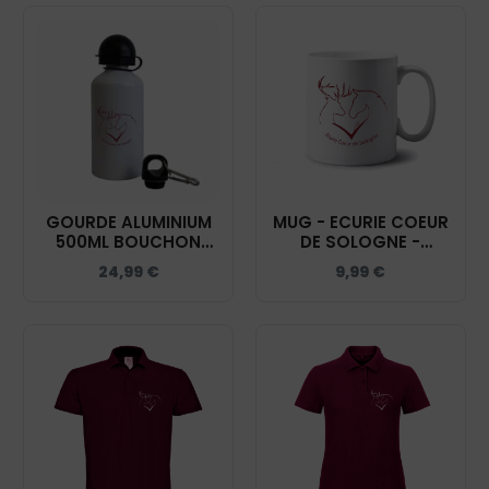
GOURDE ALUMINIUM
MUG - ECURIE COEUR
500ML BOUCHON
DE SOLOGNE -
ROND - ECURIE
MUG001
24,99
€
9,99
€
COEUR DE SOLOGNE
- GRD002