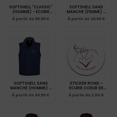
SOFTSHELL "CLASSIC"
SOFTSHELL SANS
(HOMME) - ECURIE
MANCHE (FEMME) –
COEUR DE SOLOGNE
ECURIE COEUR DE
À partir de
69,99
€
À partir de
49,99
€
- NAVY - 0200912
SOLOGNE - NAVY -
R232F
SOFTSHELL SANS
STICKER ROND –
MANCHE (HOMME) –
ECURIE COEUR DE
ECURIE COEUR DE
SOLOGNE – STI001
À partir de
49,99
€
À partir de
2,00
€
SOLOGNE - NAVY -
RS232