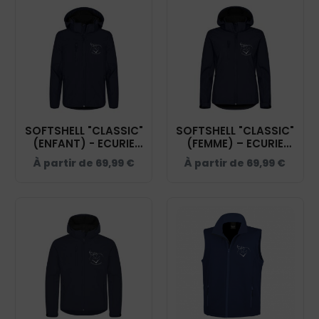
SOFTSHELL "CLASSIC"
SOFTSHELL "CLASSIC"
(ENFANT) - ECURIE
(FEMME) – ECURIE
COEUR DE SOLOGNE
COEUR DE SOLOGNE
À partir de
69,99
€
À partir de
69,99
€
- NAVY - 0200909
- NAVY - 0200917