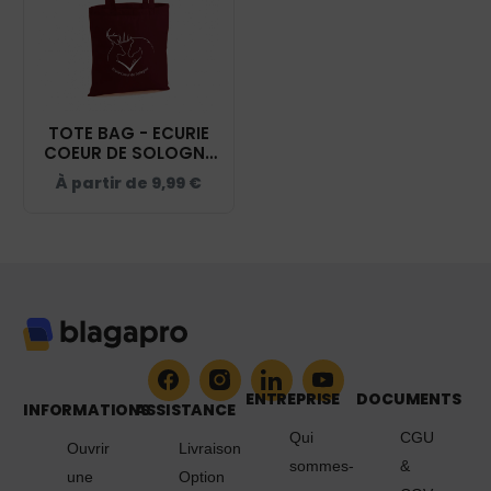
TOTE BAG - ECURIE
COEUR DE SOLOGNE
- BURGUNDY - WM101
À partir de
9,99
€
ENTREPRISE
DOCUMENTS
INFORMATIONS
ASSISTANCE
Qui
CGU
Ouvrir
Livraison
sommes-
&
une
Option