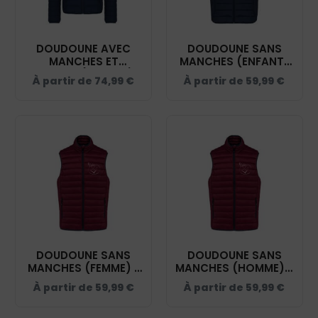
DOUDOUNE AVEC
DOUDOUNE SANS
MANCHES ET
MANCHES (ENFANT)
CAPUCHE (ENFANT) -
- ECURIE COEUR DE
À partir de
74,99
€
À partir de
59,99
€
ECURIE COEUR DE
SOLOGNE - NAVY -
SOLOGNE - NAVY -
K6115
K6112
DOUDOUNE SANS
DOUDOUNE SANS
MANCHES (FEMME) -
MANCHES (HOMME) -
ECURIE COEUR DE
ECURIE COEUR DE
À partir de
59,99
€
À partir de
59,99
€
SOLOGNE -
SOLOGNE -
BURGUNDY - K6114
BURGUNDY - K6113