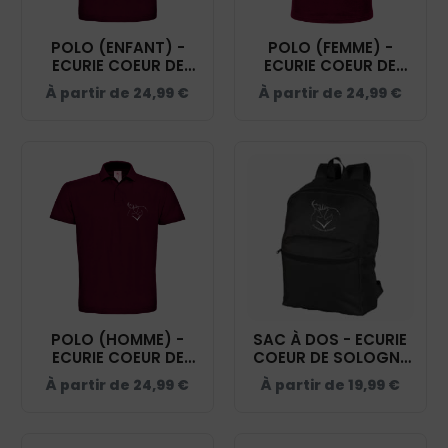
POLO (ENFANT) -
POLO (FEMME) -
ECURIE COEUR DE
ECURIE COEUR DE
SOLOGNE -
SOLOGNE -
À partir de
24,99
€
À partir de
24,99
€
BURGUNDY - BCK424
BURGUNDY - BCI1F
POLO (HOMME) -
SAC À DOS - ECURIE
ECURIE COEUR DE
COEUR DE SOLOGNE
SOLOGNE -
- NOIR - BM903
À partir de
24,99
€
À partir de
19,99
€
BURGUNDY - BCID1