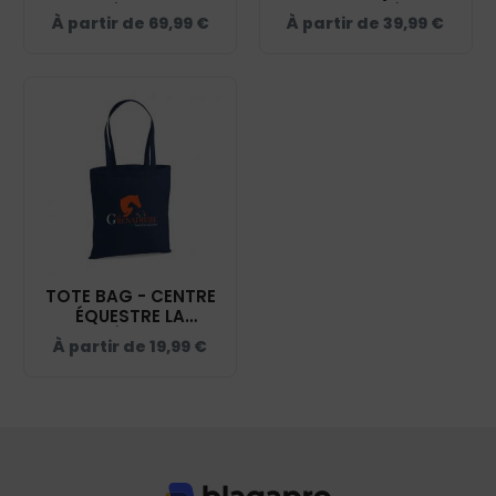
CENTRE ÉQUESTRE LA
LA GRENADIÈRE -
À partir de
69,99
€
À partir de
39,99
€
GRENADIÈRE - NAVY -
NAVY - 20453
20474
TOTE BAG - CENTRE
ÉQUESTRE LA
GRENADIÈRE - NAVY -
À partir de
19,99
€
WM101