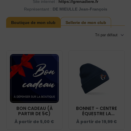
Site internet :
https://grenadiere.fr
Représentant :
DE MIEULLE Jean-François
Boutique de mon club
Sellerie de mon club
BON CADEAU (À
BONNET – CENTRE
PARTIR DE 5€)
ÉQUESTRE LA
GRENADIÈRE – NAVY
À partir de
5,00
€
À partir de
19,99
€
- BF045