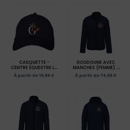
CASQUETTE -
DOUDOUNE AVEC
CENTRE ÉQUESTRE LA
MANCHES (FEMME) -
GRENADIÈRE - NAVY -
CENTRE ÉQUESTRE LA
À partir de
19,99
€
À partir de
74,99
€
BF015
GRENADIÈRE - NAVY -
K6121