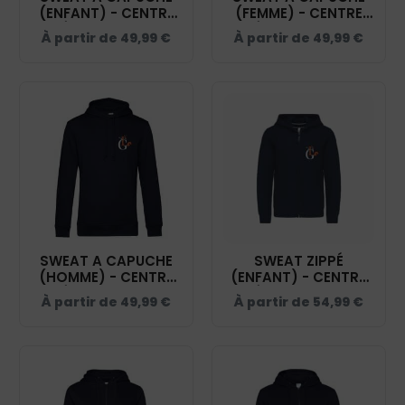
(ENFANT) - CENTRE
(FEMME) - CENTRE
ÉQUESTRE LA
ÉQUESTRE LA
À partir de
49,99
€
À partir de
49,99
€
GRENADIÈRE - NAVY -
GRENADIÈRE - NAVY -
K477
BCW34B
SWEAT A CAPUCHE
SWEAT ZIPPÉ
(HOMME) - CENTRE
(ENFANT) - CENTRE
ÉQUESTRE LA
ÉQUESTRE LA
À partir de
49,99
€
À partir de
54,99
€
GRENADIÈRE - NAVY -
GRENADIERE - NAVY -
BCU33B
K455