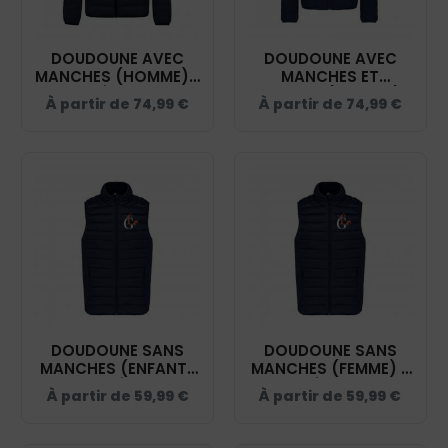
DOUDOUNE AVEC
DOUDOUNE AVEC
MANCHES (HOMME) -
MANCHES ET
CENTRE ÉQUESTRE LA
CAPUCHE (ENFANT) -
À partir de
74,99
€
À partir de
74,99
€
GRENADIÈRE - NAVY -
CENTRE ÉQUESTRE LA
K6120
GRENADIÈRE - NAVY -
K6112
DOUDOUNE SANS
DOUDOUNE SANS
MANCHES (ENFANT)
MANCHES (FEMME) -
- CENTRE ÉQUESTRE
CENTRE ÉQUESTRE LA
À partir de
59,99
€
À partir de
59,99
€
LA GRENADIÈRE -
GRENADIÈRE - NAVY -
NAVY - K6115
K6114