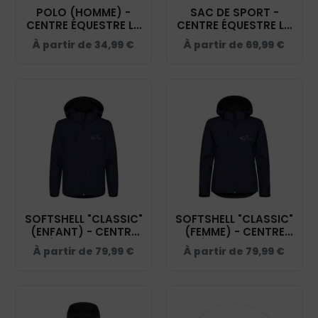
POLO (HOMME) -
SAC DE SPORT -
CENTRE ÉQUESTRE LA
CENTRE ÉQUESTRE LA
GRENADIÈRE - NAVY -
GRENADIÈRE - NAVY -
À partir de
34,99
€
À partir de
69,99
€
BCID1
QD70S
SOFTSHELL "CLASSIC"
SOFTSHELL "CLASSIC"
(ENFANT) - CENTRE
(FEMME) - CENTRE
ÉQUESTRE LA
ÉQUESTRE LA
À partir de
79,99
€
À partir de
79,99
€
GRENADIÈRE - NAVY -
GRENADIÈRE - NAVY -
0200909
0200917