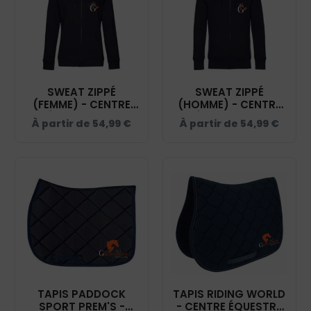
SWEAT ZIPPÉ
SWEAT ZIPPÉ
(FEMME) - CENTRE
(HOMME) - CENTRE
ÉQUESTRE LA
ÉQUESTRE LA
À partir de
54,99
€
À partir de
54,99
€
GRENADIERE - NAVY -
GRENADIERE - NAVY -
BCW03Q
BCU03K
TAPIS PADDOCK
TAPIS RIDING WORLD
SPORT PREM'S -
- CENTRE ÉQUESTRE