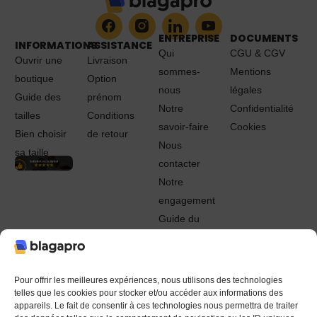
ENTREPRISE
DOCUMENTS
INFORMATIONS
ASSISTANCE
Qui
CGU & CGV
Ouvrir une
Livraison
sommes-
Mentions
boutique
Option
nous
légales
Guide des
prénom
Notre
Confidentialité
tailles
Conditions
savoir-faire
Cookies
Bien choisir
de retour
Nous
sa taille
contacter
Notre
engagement
Guide du
Pro
© 2022 - 2024 Blagapro. Tous droits réservés. Textiles
personnalisés à Orléans
Pour offrir les meilleures expériences, nous utilisons des technologies
telles que les cookies pour stocker et/ou accéder aux informations des
appareils. Le fait de consentir à ces technologies nous permettra de traiter