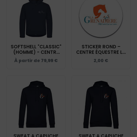
SOFTSHELL "CLASSIC"
STICKER ROND –
(HOMME) - CENTRE
CENTRE ÉQUESTRE LA
ÉQUESTRE LA
GRENADIÈRE – STI001
À partir de
79,99
€
2,00
€
GRENADIÈRE - NAVY -
0200912
SWEAT A CAPUCHE
SWEAT A CAPUCHE