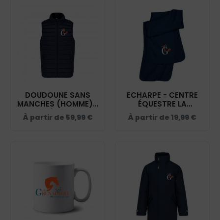
DOUDOUNE SANS
ECHARPE - CENTRE
MANCHES (HOMME) -
ÉQUESTRE LA
CENTRE ÉQUESTRE LA
GRENADIÈRE – NAVY
À partir de
59,99
€
À partir de
19,99
€
GRENADIÈRE - NAVY -
- KP878
K6113