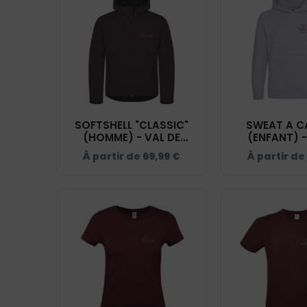
SOFTSHELL "CLASSIC"
SWEAT A C
(HOMME) - VAL DE
(ENFANT) -
CREUSE EQUITATION -
CREUSE EQUI
À partir de
69,99
€
À partir de
GRIS ANTHRACITE -
GRIS CHINÉ
0200912