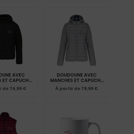
MARINE/BLEU CIEL -
400637
OUNE AVEC
DOUDOUNE AVEC
 ET CAPUCHE
MANCHES ET CAPUCHE
T) - VAL DE
(FEMME) - VAL DE
r de
74,99
€
À partir de
79,99
€
EQUITATION -
CREUSE EQUITATION -
R - K6112
GRIS CHINÉ - K6111