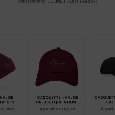
Représentant : CELINE FOLIOT BARRAT
VAL DE
CASQUETTE - VAL DE
CASQUETT
TATION -
CREUSE EQUITATION -
- VAL
- BF045
BORDEAUX - BF015
EQUITAT
e
19,99
€
À partir de
14,99
€
À parti