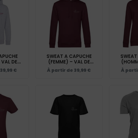
APUCHE
SWEAT A CAPUCHE
SWEAT
 VAL DE
(FEMME) – VAL DE
(HOMME
TATION -
CREUSE EQUITATION -
CREUSE 
39,99
€
À partir de
39,99
€
À part
 - K477
BCW34B
B