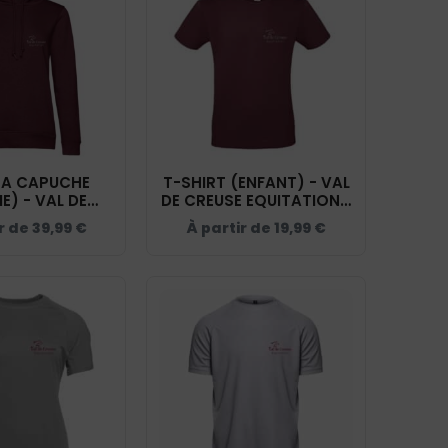
 A CAPUCHE
T-SHIRT (ENFANT) - VAL
) - VAL DE
DE CREUSE EQUITATION -
EQUITATION -
BORDEAUX - BC03TK
ir de
39,99
€
À partir de
19,99
€
CU33B