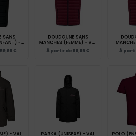
 SANS
DOUDOUNE SANS
DOUD
NFANT) -
MANCHES (FEMME) - VAL
MANCHE
REUSE
DE CREUSE EQUITATION -
VAL 
59,99
€
À partir de
59,99
€
À part
- NOIR -
BORDEAUX - K6114
EQUITATI
5
-
E) - VAL
PARKA (UNISEXE) - VAL
POLO (ENF