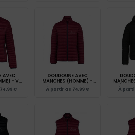
 AVEC
DOUDOUNE AVEC
DOUD
ME) - VAL
MANCHES (HOMME) -
MANCHES
UITATION –
VAL DE CREUSE
(ENFAN
74,99
€
À partir de
74,99
€
À parti
- K6121
EQUITATION –
CREUSE 
BORDEAUX - K6120
NOI