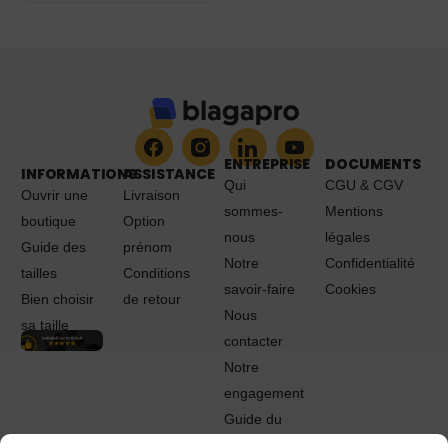
ENTREPRISE
DOCUMENTS
INFORMATIONS
ASSISTANCE
Qui
CGU & CGV
Ouvrir une
Livraison
sommes-
Mentions
boutique
Option
nous
légales
Guide des
prénom
Notre
Confidentialité
tailles
Conditions
savoir-faire
Cookies
Bien choisir
de retour
Nous
sa taille
contacter
Notre
engagement
Guide du
Pro