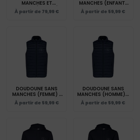
MANCHES ET
MANCHES (ENFANT)
CAPUCHE (HOMME) -
- ECURIE KERSAÏAN -
À partir de
79,99
€
À partir de
59,99
€
ECURIE KERSAÏAN -
NAVY - K6115
NAVY - K6110
DOUDOUNE SANS
DOUDOUNE SANS
MANCHES (FEMME) -
MANCHES (HOMME) -
ECURIE KERSAÏAN -
ECURIE KERSAÏAN -
À partir de
59,99
€
À partir de
59,99
€
NAVY - K6114
NAVY - K6113