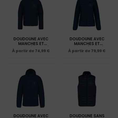
DOUDOUNE AVEC
DOUDOUNE AVEC
MANCHES ET
MANCHES ET
CAPUCHE (ENFANT) -
CAPUCHE (FEMME) -
À partir de
74,99
€
À partir de
79,99
€
ECURIE KERSAÏAN -
ECURIE KERSAÏAN -
NAVY - K6112
NAVY - K6111
DOUDOUNE AVEC
DOUDOUNE SANS