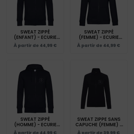
SWEAT ZIPPÉ
SWEAT ZIPPÉ
(ENFANT) - ECURIE
(FEMME) - ECURIE
KERSAÏAN - NAVY -
KERSAÏAN - NAVY -
À partir de
44,99
€
À partir de
44,99
€
K455
BCW03Q
SWEAT ZIPPÉ
SWEAT ZIPPE SANS
(HOMME) - ECURIE
CAPUCHE (FEMME) -
KERSAÏAN - NAVY -
ECURIE KERSAÏAN -
À partir de
44,99
€
À partir de
39,99
€