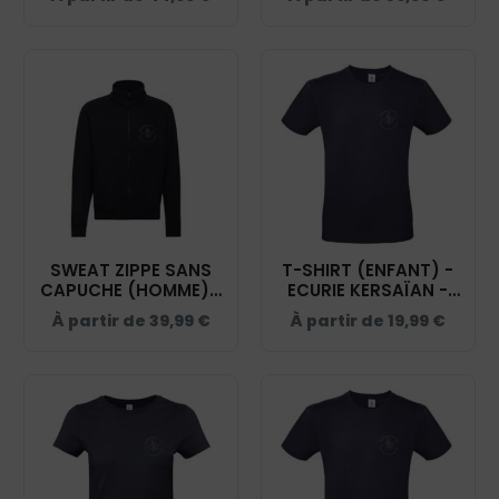
BCU03K
NAVY - 021039
SWEAT ZIPPE SANS
T-SHIRT (ENFANT) -
CAPUCHE (HOMME) -
ECURIE KERSAÏAN -
ECURIE KERSAÏAN -
NAVY - BC03TK
À partir de
39,99
€
À partir de
19,99
€
NAVY - 021038